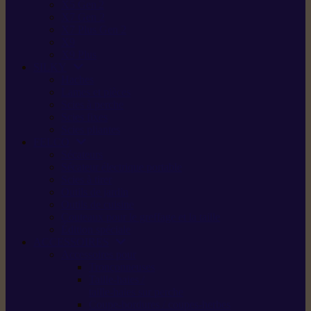
X5 Gen 2
X7 Gen 2
X7 Plus Gen 2
X9
X9 Plus
SILKY
Haches
Lames et pièces
Scies à perche
Scies fixes
Scies pliantes
FELCO
Sécateurs
Sécateur électrique portable
Scies à tirer
Outils de jardin
Outils de cuisine
Couteaux pour le greffage et la taille
Édition spéciale
ACCESSOIRES
Accessoires pour
Tronçonneuses
Taille-haies /
taille-haies sur perche
Coupe-bordures / coupes-herbes