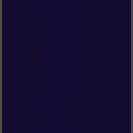
/ débroussailleuses
Souffleurs / aspirateurs
de feuilles
Perches élagueuses /
perches d’élagage
CombiSystème / MultiSystème
Tondeuses robots iMOW®
Tondeuses à gazon /
tondeuses mulching
Tracteurs tondeuses
Broyeurs
Motoculteurs / motobineuses
Pulvérisateurs / atomiseurs
Scarificateurs
Nettoyeurs haute pression
Aspirateurs eau / poussière
Tronçonneuse à pierre /
tronçonneuse à béton
Produits consommables
Huiles moteur /
huile-de-chaîne
Détergents /
Produits d’entretien
Bidons d’essence /
systèmes de remplissage