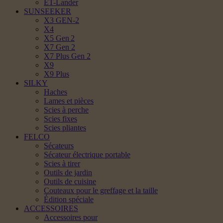
ET-Lander
SUNSEEKER
X3 GEN-2
X4
X5 Gen 2
X7 Gen 2
X7 Plus Gen 2
X9
X9 Plus
SILKY
Haches
Lames et pièces
Scies à perche
Scies fixes
Scies pliantes
FELCO
Sécateurs
Sécateur électrique portable
Scies à tirer
Outils de jardin
Outils de cuisine
Couteaux pour le greffage et la taille
Édition spéciale
ACCESSOIRES
Accessoires pour