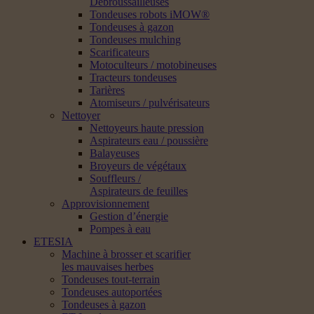
Débroussailleuses
Tondeuses robots iMOW®
Tondeuses à gazon
Tondeuses mulching
Scarificateurs
Motoculteurs / motobineuses
Tracteurs tondeuses
Tarières
Atomiseurs / pulvérisateurs
Nettoyer
Nettoyeurs haute pression
Aspirateurs eau / poussière
Balayeuses
Broyeurs de végétaux
Souffleurs /
Aspirateurs de feuilles
Approvisionnement
Gestion d’énergie
Pompes à eau
ETESIA
Machine à brosser et scarifier
les mauvaises herbes
Tondeuses tout-terrain
Tondeuses autoportées
Tondeuses à gazon