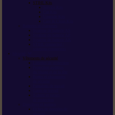
STIHL Kits
Service Kits
Cut Kits
Upgrade Kits
Care & Clean Kits
Batteries et chargeurs
Système de batterie AS
Système de batterie AP
Système de batterie AK
STIHL connected /
solutions connectées
Sécurité
Vêtements de sécurité
Lunettes de protection
Protection auditive,
du visage et de la tête
Bottes et chaussures
de sécurité
Pantalons de travail
Gants de travail
T-shirts et vestes
de protection
Directives et normes
Fiches de données de
sécurité