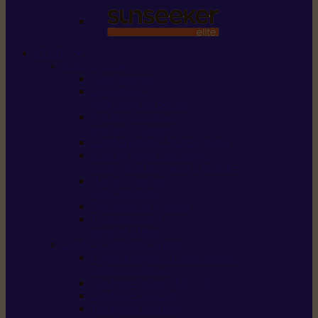
STIHL
Scier et couper
Tronçonneuses
Taille-haies /
taille-haies sur perche
Perches élagueuses /
perches d’élagage
CombiSystème / MultiSystème
Scies de jardin / sécateurs /
coupe-branches / scies à branches
Haches / merlins /
outils forestiers
Découpeuses à disque
Tronçonneuse à
pierre et à béton
Tondre et entretenir la terre
Coupe-bordures / Coupe-herbes /
Débroussailleuses
Tondeuses robots iMOW®
Tondeuses à gazon
Tondeuses mulching