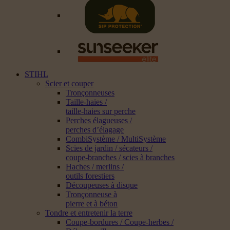
STIHL
Scier et couper
Tronçonneuses
Taille-haies /
taille-haies sur perche
Perches élagueuses /
perches d’élagage
CombiSystème / MultiSystème
Scies de jardin / sécateurs /
coupe-branches / scies à branches
Haches / merlins /
outils forestiers
Découpeuses à disque
Tronçonneuse à
pierre et à béton
Tondre et entretenir la terre
Coupe-bordures / Coupe-herbes /