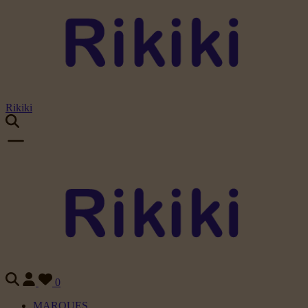
Rikiki
0
MARQUES