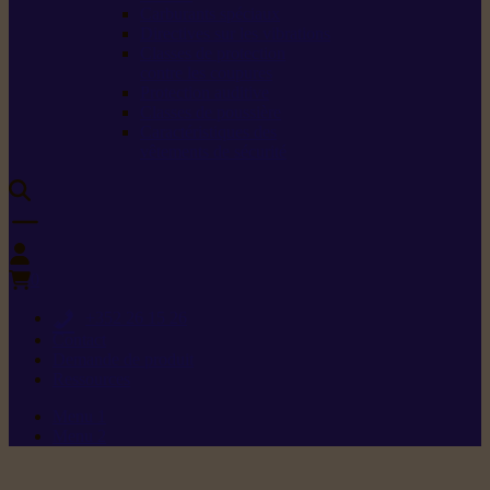
Carburants spéciaux
Directives sur les vibrations
Classes de protection
contre les coupures
Protection auditive
Classes de poussière
Caractéristiques des
vêtements de sécurité
0
+352 26 15 26
Contact
Demande de produit
Ressources
Menu 1
Menu 2