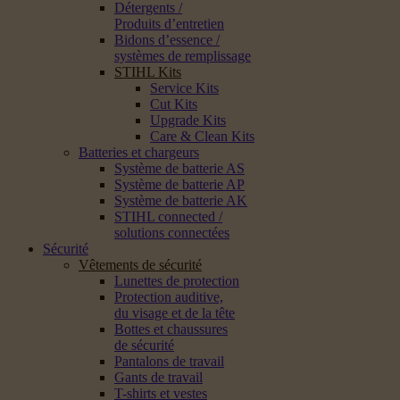
Détergents /
Produits d’entretien
Bidons d’essence /
systèmes de remplissage
STIHL Kits
Service Kits
Cut Kits
Upgrade Kits
Care & Clean Kits
Batteries et chargeurs
Système de batterie AS
Système de batterie AP
Système de batterie AK
STIHL connected /
solutions connectées
Sécurité
Vêtements de sécurité
Lunettes de protection
Protection auditive,
du visage et de la tête
Bottes et chaussures
de sécurité
Pantalons de travail
Gants de travail
T-shirts et vestes