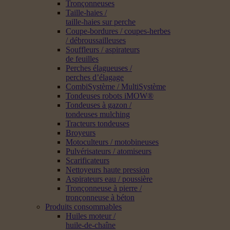
Tronçonneuses
Taille-haies /
taille-haies sur perche
Coupe-bordures / coupes-herbes
/ débroussailleuses
Souffleurs / aspirateurs
de feuilles
Perches élagueuses /
perches d’élagage
CombiSystème / MultiSystème
Tondeuses robots iMOW®
Tondeuses à gazon /
tondeuses mulching
Tracteurs tondeuses
Broyeurs
Motoculteurs / motobineuses
Pulvérisateurs / atomiseurs
Scarificateurs
Nettoyeurs haute pression
Aspirateurs eau / poussière
Tronçonneuse à pierre /
tronçonneuse à béton
Produits consommables
Huiles moteur /
huile-de-chaîne