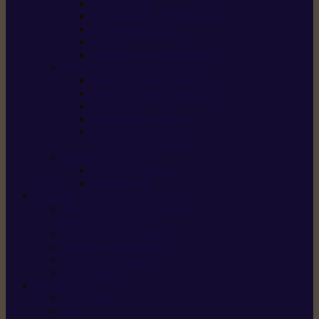
Scarificateurs
Motoculteurs / motobineuses
Tracteurs tondeuses
Tarières
Atomiseurs / pulvérisateurs
Nettoyer
Nettoyeurs haute pression
Aspirateurs eau / poussière
Balayeuses
Broyeurs de végétaux
Souffleurs /
Aspirateurs de feuilles
Approvisionnement
Gestion d’énergie
Pompes à eau
ETESIA
Machine à brosser et scarifier
les mauvaises herbes
Tondeuses tout-terrain
Tondeuses autoportées
Tondeuses à gazon
ET-Lander
SUNSEEKER
X3 GEN-2
X4