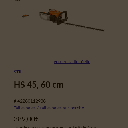
voir en taille réelle
STIHL
HS 45, 60 cm
# 42280112938
Taille-haies / taille-haies sur perche
389,00
€
Tous les prix comprennent la TVA de 17%.