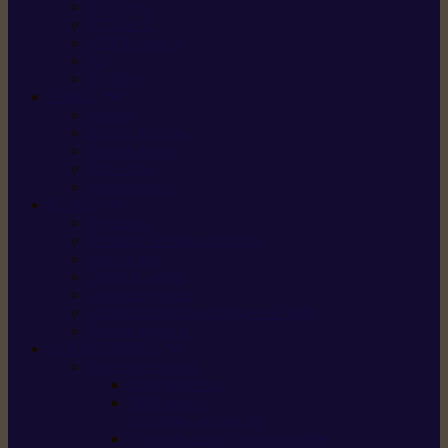
X5 Gen 2
X7 Gen 2
X7 Plus Gen 2
X9
X9 Plus
SILKY
Haches
Lames et pièces
Scies à perche
Scies fixes
Scies pliantes
FELCO
Sécateurs
Sécateur électrique portable
Scies à tirer
Outils de jardin
Outils de cuisine
Couteaux pour le greffage et la taille
Édition spéciale
ACCESSOIRES
Accessoires pour
Tronçonneuses
Taille-haies /
taille-haies sur perche
Coupe-bordures / coupes-herbes