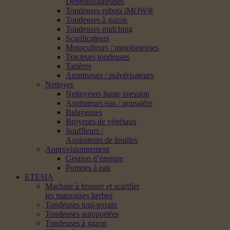
Débroussailleuses
Tondeuses robots iMOW®
Tondeuses à gazon
Tondeuses mulching
Scarificateurs
Motoculteurs / motobineuses
Tracteurs tondeuses
Tarières
Atomiseurs / pulvérisateurs
Nettoyer
Nettoyeurs haute pression
Aspirateurs eau / poussière
Balayeuses
Broyeurs de végétaux
Souffleurs /
Aspirateurs de feuilles
Approvisionnement
Gestion d’énergie
Pompes à eau
ETESIA
Machine à brosser et scarifier
les mauvaises herbes
Tondeuses tout-terrain
Tondeuses autoportées
Tondeuses à gazon