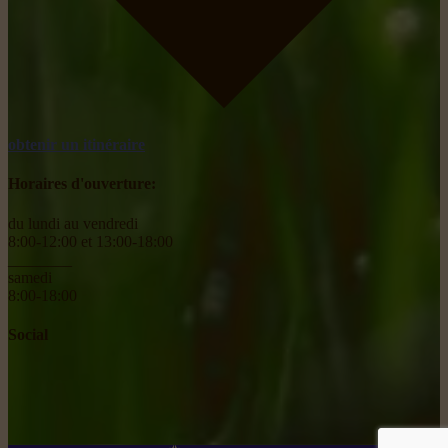
obtenir un itinéraire
Horaires d'ouverture:
du lundi au vendredi
8:00-12:00 et 13:00-18:00
________
samedi
8:00-18:00
Social