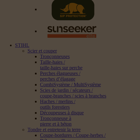
STIHL
Scier et couper
Tronçonneuses
Taille-haies /
taille-haies sur perche
Perches élagueuses /
perches d’élagage
CombiSystème / MultiSystème
Scies de jardin / sécateurs /
coupe-branches / scies à branches
Haches / merlins /
outils forestiers
Découpeuses à disque
Tronçonneuse à
pierre et à béton
Tondre et entretenir la terre
Coupe-bordures / Coupe-herbes /