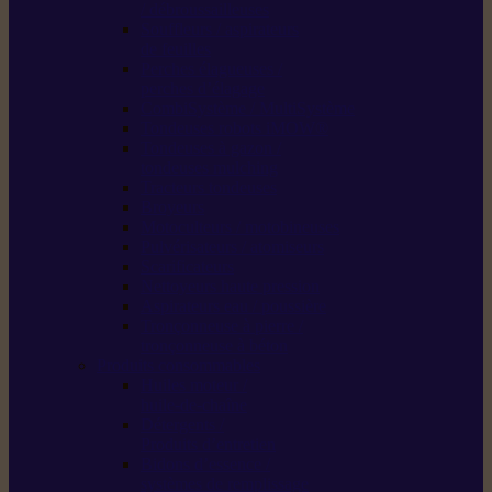
/ débroussailleuses
Souffleurs / aspirateurs
de feuilles
Perches élagueuses /
perches d’élagage
CombiSystème / MultiSystème
Tondeuses robots iMOW®
Tondeuses à gazon /
tondeuses mulching
Tracteurs tondeuses
Broyeurs
Motoculteurs / motobineuses
Pulvérisateurs / atomiseurs
Scarificateurs
Nettoyeurs haute pression
Aspirateurs eau / poussière
Tronçonneuse à pierre /
tronçonneuse à béton
Produits consommables
Huiles moteur /
huile-de-chaîne
Détergents /
Produits d’entretien
Bidons d’essence /
systèmes de remplissage