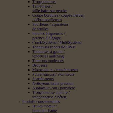
Tronçonneuses
Taille-haies /
taille-haies sur perche
Coupe-bordures / coupes-herbes
/ débroussailleuses
Souffleurs / aspirateurs
de feuilles
Perches élagueuses /
perches d’élagage
CombiSystème / MultiSystème
Tondeuses robots iMOW®
Tondeuses à gazon /
tondeuses mulching
Tracteurs tondeuses
Broyeurs
Motoculteurs / motobineuses
Pulvérisateurs / atomiseurs
Scarificateurs
Nettoyeurs haute pression
Aspirateurs eau / poussière
Tronçonneuse à pierre /
tronçonneuse à béton
Produits consommables
Huiles moteur /
huile-de-chaîne