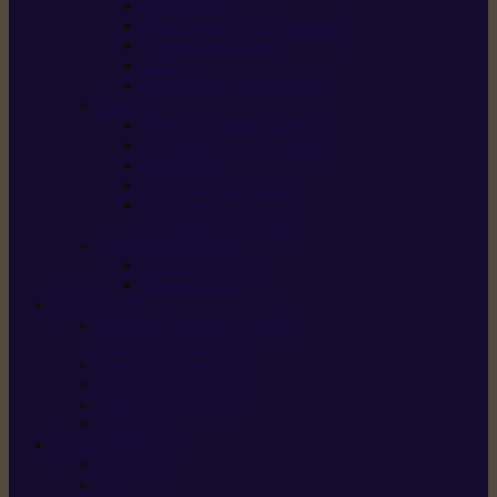
Scarificateurs
Motoculteurs / motobineuses
Tracteurs tondeuses
Tarières
Atomiseurs / pulvérisateurs
Nettoyer
Nettoyeurs haute pression
Aspirateurs eau / poussière
Balayeuses
Broyeurs de végétaux
Souffleurs /
Aspirateurs de feuilles
Approvisionnement
Gestion d’énergie
Pompes à eau
ETESIA
Machine à brosser et scarifier
les mauvaises herbes
Tondeuses tout-terrain
Tondeuses autoportées
Tondeuses à gazon
ET-Lander
SUNSEEKER
X3 GEN-2
X4