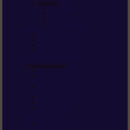
STIHL Kits
Service Kits
Cut Kits
Upgrade Kits
Care & Clean Kits
Batteries et chargeurs
Système de batterie AS
Système de batterie AP
Système de batterie AK
STIHL connected /
solutions connectées
Sécurité
Vêtements de sécurité
Lunettes de protection
Protection auditive,
du visage et de la tête
Bottes et chaussures
de sécurité
Pantalons de travail
Gants de travail
T-shirts et vestes
de protection
Directives et normes
Fiches de données de
sécurité