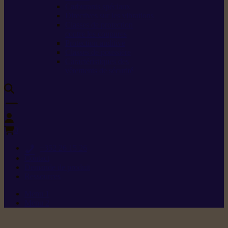
Carburants spéciaux
Directives sur les vibrations
Classes de protection
contre les coupures
Protection auditive
Classes de poussière
Caractéristiques des
vêtements de sécurité
0
+352 26 15 26
Contact
Demande de produit
Ressources
Menu 1
Menu 2