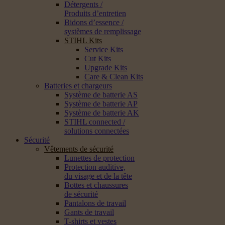
Détergents /
Produits d’entretien
Bidons d’essence /
systèmes de remplissage
STIHL Kits
Service Kits
Cut Kits
Upgrade Kits
Care & Clean Kits
Batteries et chargeurs
Système de batterie AS
Système de batterie AP
Système de batterie AK
STIHL connected /
solutions connectées
Sécurité
Vêtements de sécurité
Lunettes de protection
Protection auditive,
du visage et de la tête
Bottes et chaussures
de sécurité
Pantalons de travail
Gants de travail
T-shirts et vestes