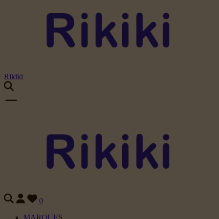
Rikiki
0
MARQUES