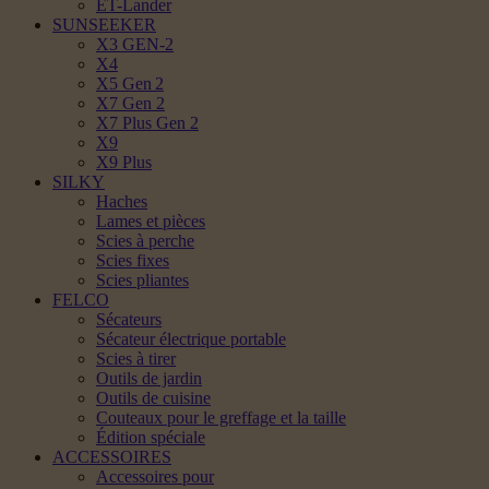
ET-Lander
SUNSEEKER
X3 GEN-2
X4
X5 Gen 2
X7 Gen 2
X7 Plus Gen 2
X9
X9 Plus
SILKY
Haches
Lames et pièces
Scies à perche
Scies fixes
Scies pliantes
FELCO
Sécateurs
Sécateur électrique portable
Scies à tirer
Outils de jardin
Outils de cuisine
Couteaux pour le greffage et la taille
Édition spéciale
ACCESSOIRES
Accessoires pour