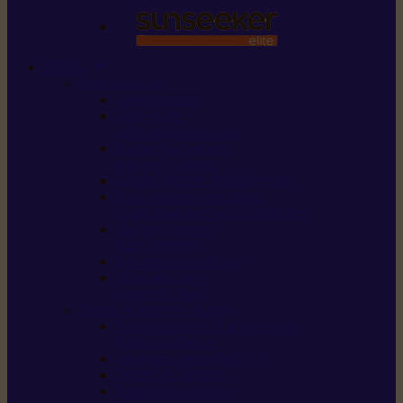
STIHL
Scier et couper
Tronçonneuses
Taille-haies /
taille-haies sur perche
Perches élagueuses /
perches d’élagage
CombiSystème / MultiSystème
Scies de jardin / sécateurs /
coupe-branches / scies à branches
Haches / merlins /
outils forestiers
Découpeuses à disque
Tronçonneuse à
pierre et à béton
Tondre et entretenir la terre
Coupe-bordures / Coupe-herbes /
Débroussailleuses
Tondeuses robots iMOW®
Tondeuses à gazon
Tondeuses mulching