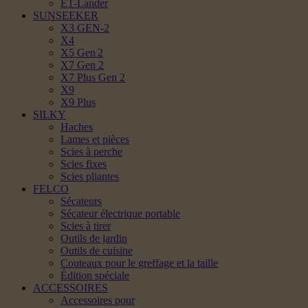
ET-Lander
SUNSEEKER
X3 GEN-2
X4
X5 Gen 2
X7 Gen 2
X7 Plus Gen 2
X9
X9 Plus
SILKY
Haches
Lames et pièces
Scies à perche
Scies fixes
Scies pliantes
FELCO
Sécateurs
Sécateur électrique portable
Scies à tirer
Outils de jardin
Outils de cuisine
Couteaux pour le greffage et la taille
Édition spéciale
ACCESSOIRES
Accessoires pour