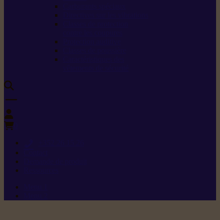
Carburants spéciaux
Directives sur les vibrations
Classes de protection
contre les coupures
Protection auditive
Classes de poussière
Caractéristiques des
vêtements de sécurité
0
+352 26 15 26
Contact
Demande de produit
Ressources
Menu 1
Menu 2