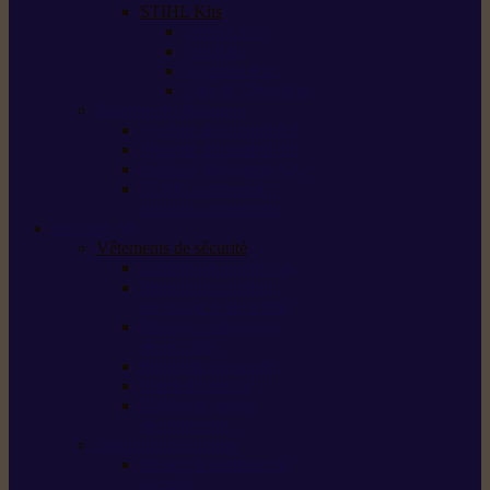
STIHL Kits
Service Kits
Cut Kits
Upgrade Kits
Care & Clean Kits
Batteries et chargeurs
Système de batterie AS
Système de batterie AP
Système de batterie AK
STIHL connected /
solutions connectées
Sécurité
Vêtements de sécurité
Lunettes de protection
Protection auditive,
du visage et de la tête
Bottes et chaussures
de sécurité
Pantalons de travail
Gants de travail
T-shirts et vestes
de protection
Directives et normes
Fiches de données de
sécurité