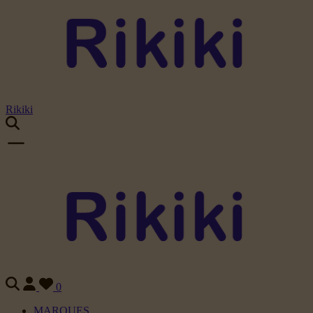
Rikiki
0
MARQUES