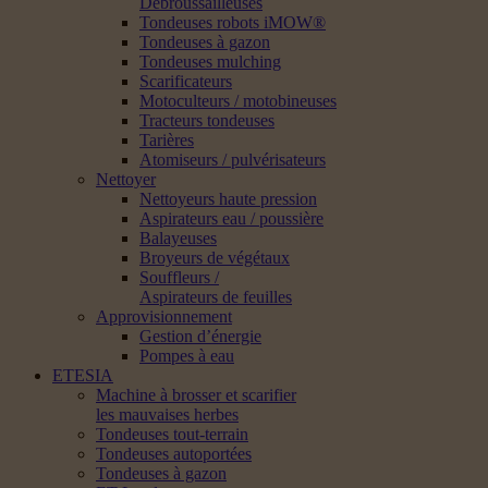
Débroussailleuses
Tondeuses robots iMOW®
Tondeuses à gazon
Tondeuses mulching
Scarificateurs
Motoculteurs / motobineuses
Tracteurs tondeuses
Tarières
Atomiseurs / pulvérisateurs
Nettoyer
Nettoyeurs haute pression
Aspirateurs eau / poussière
Balayeuses
Broyeurs de végétaux
Souffleurs /
Aspirateurs de feuilles
Approvisionnement
Gestion d’énergie
Pompes à eau
ETESIA
Machine à brosser et scarifier
les mauvaises herbes
Tondeuses tout-terrain
Tondeuses autoportées
Tondeuses à gazon