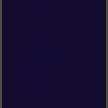
Scarificateurs
Motoculteurs / motobineuses
Tracteurs tondeuses
Tarières
Atomiseurs / pulvérisateurs
Nettoyer
Nettoyeurs haute pression
Aspirateurs eau / poussière
Balayeuses
Broyeurs de végétaux
Souffleurs /
Aspirateurs de feuilles
Approvisionnement
Gestion d’énergie
Pompes à eau
ETESIA
Machine à brosser et scarifier
les mauvaises herbes
Tondeuses tout-terrain
Tondeuses autoportées
Tondeuses à gazon
ET-Lander
SUNSEEKER
X3 GEN-2
X4