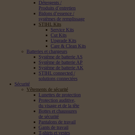
Détergents /
Produits d’entretien
Bidons d’essence /
systèmes de remplissage
STIHL Kits
Service Kits
Cut Kits
Upgrade Kits
Care & Clean Kits
Batteries et chargeurs
Système de batterie AS
Système de batterie AP
Système de batterie AK
STIHL connected /
solutions connectées
Sécurité
Vêtements de sécurité
Lunettes de protection
Protection auditive,
du visage et de la tête
Bottes et chaussures
de sécurité
Pantalons de travail
Gants de travail
T-shirts et vestes