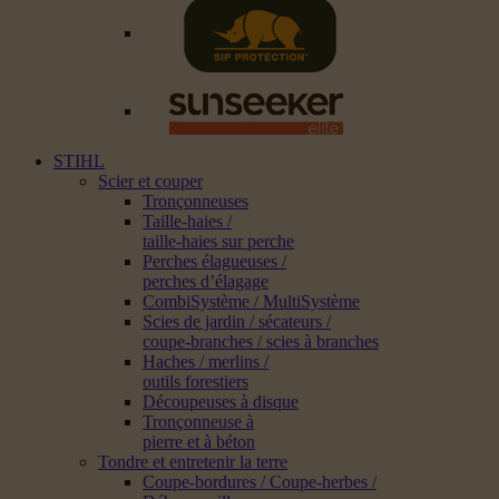
STIHL
Scier et couper
Tronçonneuses
Taille-haies /
taille-haies sur perche
Perches élagueuses /
perches d’élagage
CombiSystème / MultiSystème
Scies de jardin / sécateurs /
coupe-branches / scies à branches
Haches / merlins /
outils forestiers
Découpeuses à disque
Tronçonneuse à
pierre et à béton
Tondre et entretenir la terre
Coupe-bordures / Coupe-herbes /