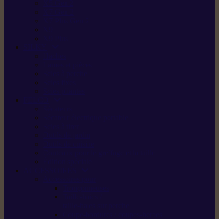
X5 Gen 2
X7 Gen 2
X7 Plus Gen 2
X9
X9 Plus
SILKY
Haches
Lames et pièces
Scies à perche
Scies fixes
Scies pliantes
FELCO
Sécateurs
Sécateur électrique portable
Scies à tirer
Outils de jardin
Outils de cuisine
Couteaux pour le greffage et la taille
Édition spéciale
ACCESSOIRES
Accessoires pour
Tronçonneuses
Taille-haies /
taille-haies sur perche
Coupe-bordures / coupes-herbes