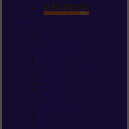
STIHL
Scier et couper
Tronçonneuses
Taille-haies /
taille-haies sur perche
Perches élagueuses /
perches d’élagage
CombiSystème / MultiSystème
Scies de jardin / sécateurs /
coupe-branches / scies à branches
Haches / merlins /
outils forestiers
Découpeuses à disque
Tronçonneuse à
pierre et à béton
Tondre et entretenir la terre
Coupe-bordures / Coupe-herbes /
Débroussailleuses
Tondeuses robots iMOW®
Tondeuses à gazon
Tondeuses mulching