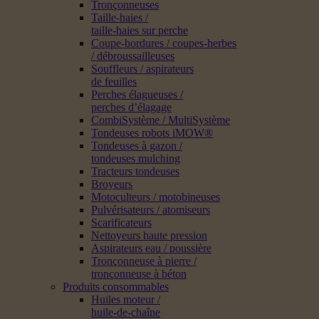
Tronçonneuses
Taille-haies /
taille-haies sur perche
Coupe-bordures / coupes-herbes
/ débroussailleuses
Souffleurs / aspirateurs
de feuilles
Perches élagueuses /
perches d’élagage
CombiSystème / MultiSystème
Tondeuses robots iMOW®
Tondeuses à gazon /
tondeuses mulching
Tracteurs tondeuses
Broyeurs
Motoculteurs / motobineuses
Pulvérisateurs / atomiseurs
Scarificateurs
Nettoyeurs haute pression
Aspirateurs eau / poussière
Tronçonneuse à pierre /
tronçonneuse à béton
Produits consommables
Huiles moteur /
huile-de-chaîne