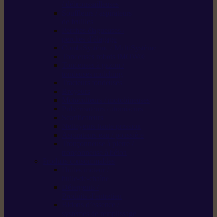
/ débroussailleuses
Souffleurs / aspirateurs
de feuilles
Perches élagueuses /
perches d’élagage
CombiSystème / MultiSystème
Tondeuses robots iMOW®
Tondeuses à gazon /
tondeuses mulching
Tracteurs tondeuses
Broyeurs
Motoculteurs / motobineuses
Pulvérisateurs / atomiseurs
Scarificateurs
Nettoyeurs haute pression
Aspirateurs eau / poussière
Tronçonneuse à pierre /
tronçonneuse à béton
Produits consommables
Huiles moteur /
huile-de-chaîne
Détergents /
Produits d’entretien
Bidons d’essence /
systèmes de remplissage