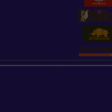
STIHL