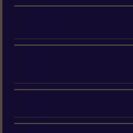
Machine à brosser et scarifier
les mauvaises herbes
Tondeuses tout-terrain
Tondeuses autoportées
Tondeuses à gazon
ET-Lander
X3 GEN-2
X4
X5 Gen 2
X7 Gen 2
X7 Plus Gen 2
X9
X9 Plus
Haches
Lames et pièces
Scies à perche
Scies fixes
Scies pliantes
Sécateurs
Sécateur électrique portable