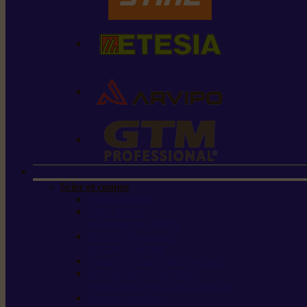
Scier et couper
Tronçonneuses
Taille-haies /
taille-haies sur perche
Perches élagueuses /
perches d’élagage
CombiSystème / MultiSystème
Scies de jardin / sécateurs /
coupe-branches / scies à branches
Haches / merlins /