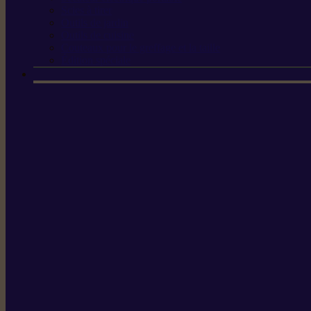
Scies à tirer
Outils de jardin
Outils de cuisine
Couteaux pour le greffage et la taille
Édition spéciale