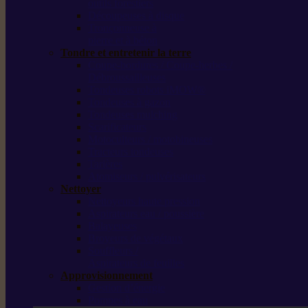
outils forestiers
Découpeuses à disque
Tronçonneuse à
pierre et à béton
Tondre et entretenir la terre
Coupe-bordures / Coupe-herbes /
Débroussailleuses
Tondeuses robots iMOW®
Tondeuses à gazon
Tondeuses mulching
Scarificateurs
Motoculteurs / motobineuses
Tracteurs tondeuses
Tarières
Atomiseurs / pulvérisateurs
Nettoyer
Nettoyeurs haute pression
Aspirateurs eau / poussière
Balayeuses
Broyeurs de végétaux
Souffleurs /
Aspirateurs de feuilles
Approvisionnement
Gestion d’énergie
Pompes à eau