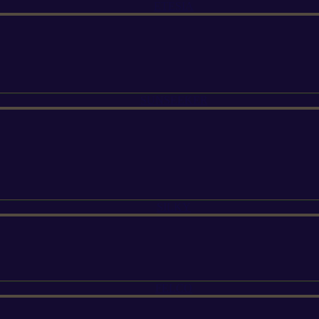
ETESIA
SUNSEEKER
SILKY
FELCO