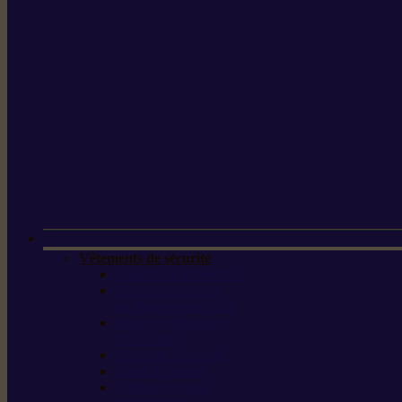
Vêtements de sécurité
Lunettes de protection
Protection auditive,
du visage et de la tête
Bottes et chaussures
de sécurité
Pantalons de travail
Gants de travail
T-shirts et vestes