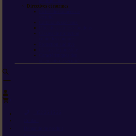
de protection
Directives et normes
Fiches de données de
sécurité
Carburants spéciaux
Directives sur les vibrations
Classes de protection
contre les coupures
Protection auditive
Classes de poussière
Caractéristiques des
vêtements de sécurité
0
+352 26 15 26
Contact
Demande de produit