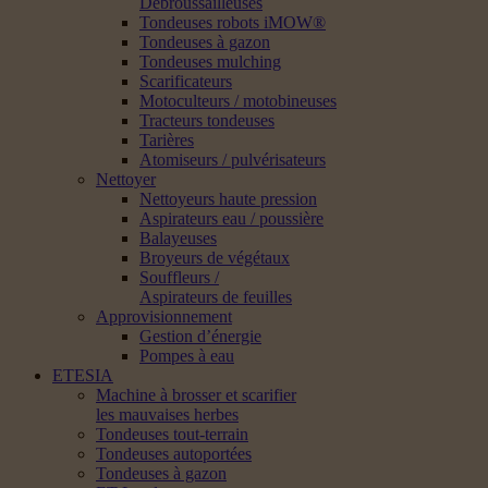
Débroussailleuses
Tondeuses robots iMOW®
Tondeuses à gazon
Tondeuses mulching
Scarificateurs
Motoculteurs / motobineuses
Tracteurs tondeuses
Tarières
Atomiseurs / pulvérisateurs
Nettoyer
Nettoyeurs haute pression
Aspirateurs eau / poussière
Balayeuses
Broyeurs de végétaux
Souffleurs /
Aspirateurs de feuilles
Approvisionnement
Gestion d’énergie
Pompes à eau
ETESIA
Machine à brosser et scarifier
les mauvaises herbes
Tondeuses tout-terrain
Tondeuses autoportées
Tondeuses à gazon