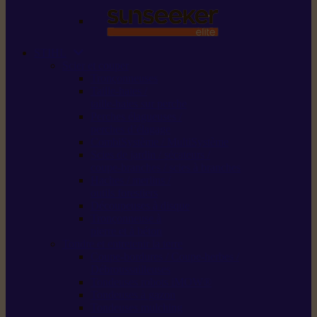
STIHL
Scier et couper
Tronçonneuses
Taille-haies /
taille-haies sur perche
Perches élagueuses /
perches d’élagage
CombiSystème / MultiSystème
Scies de jardin / sécateurs /
coupe-branches / scies à branches
Haches / merlins /
outils forestiers
Découpeuses à disque
Tronçonneuse à
pierre et à béton
Tondre et entretenir la terre
Coupe-bordures / Coupe-herbes /
Débroussailleuses
Tondeuses robots iMOW®
Tondeuses à gazon
Tondeuses mulching