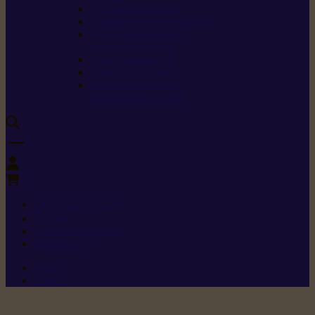
Carburants spéciaux
Directives sur les vibrations
Classes de protection
contre les coupures
Protection auditive
Classes de poussière
Caractéristiques des
vêtements de sécurité
0
+352 26 15 26
Contact
Demande de produit
Ressources
Menu 1
Menu 2