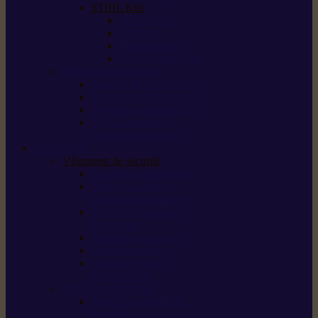
STIHL Kits
Service Kits
Cut Kits
Upgrade Kits
Care & Clean Kits
Batteries et chargeurs
Système de batterie AS
Système de batterie AP
Système de batterie AK
STIHL connected /
solutions connectées
Sécurité
Vêtements de sécurité
Lunettes de protection
Protection auditive,
du visage et de la tête
Bottes et chaussures
de sécurité
Pantalons de travail
Gants de travail
T-shirts et vestes
de protection
Directives et normes
Fiches de données de
sécurité