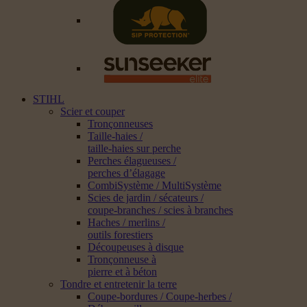
STIHL
Scier et couper
Tronçonneuses
Taille-haies /
taille-haies sur perche
Perches élagueuses /
perches d’élagage
CombiSystème / MultiSystème
Scies de jardin / sécateurs /
coupe-branches / scies à branches
Haches / merlins /
outils forestiers
Découpeuses à disque
Tronçonneuse à
pierre et à béton
Tondre et entretenir la terre
Coupe-bordures / Coupe-herbes /