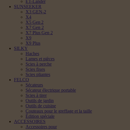
ET-Lander
SUNSEEKER
X3 GEN-2
X4
X5 Gen 2
X7 Gen 2
X7 Plus Gen 2
X9
X9 Plus
SILKY
Haches
Lames et pièces
Scies à perche
Scies fixes
Scies pliantes
FELCO
Sécateurs
Sécateur électrique portable
Scies à tirer
Outils de jardin
Outils de cuisine
Couteaux pour le greffage et la taille
Édition spéciale
ACCESSOIRES
Accessoires pour