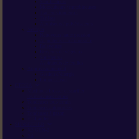
Scarificateurs
Motoculteurs / motobineuses
Tracteurs tondeuses
Tarières
Atomiseurs / pulvérisateurs
Nettoyer
Nettoyeurs haute pression
Aspirateurs eau / poussière
Balayeuses
Broyeurs de végétaux
Souffleurs /
Aspirateurs de feuilles
Approvisionnement
Gestion d’énergie
Pompes à eau
ETESIA
Machine à brosser et scarifier
les mauvaises herbes
Tondeuses tout-terrain
Tondeuses autoportées
Tondeuses à gazon
ET-Lander
SUNSEEKER
X3 GEN-2
X4