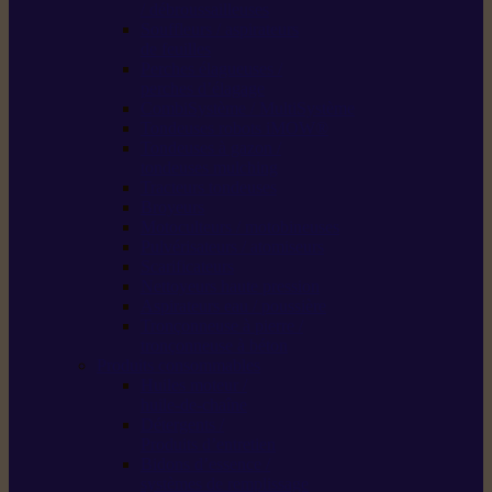
/ débroussailleuses
Souffleurs / aspirateurs
de feuilles
Perches élagueuses /
perches d’élagage
CombiSystème / MultiSystème
Tondeuses robots iMOW®
Tondeuses à gazon /
tondeuses mulching
Tracteurs tondeuses
Broyeurs
Motoculteurs / motobineuses
Pulvérisateurs / atomiseurs
Scarificateurs
Nettoyeurs haute pression
Aspirateurs eau / poussière
Tronçonneuse à pierre /
tronçonneuse à béton
Produits consommables
Huiles moteur /
huile-de-chaîne
Détergents /
Produits d’entretien
Bidons d’essence /
systèmes de remplissage