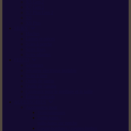
X5 Gen 2
X7 Gen 2
X7 Plus Gen 2
X9
X9 Plus
SILKY
Haches
Lames et pièces
Scies à perche
Scies fixes
Scies pliantes
FELCO
Sécateurs
Sécateur électrique portable
Scies à tirer
Outils de jardin
Outils de cuisine
Couteaux pour le greffage et la taille
Édition spéciale
ACCESSOIRES
Accessoires pour
Tronçonneuses
Taille-haies /
taille-haies sur perche
Coupe-bordures / coupes-herbes