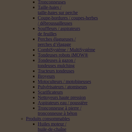
Tronçonneuses
Taille-haies /
taille-haies sur perche
Coupe-bordures / coupes-herbes
/ débroussailleuses
Souffleurs / aspirateurs
de feuilles
Perches élagueuses /
perches d’élagage
CombiSystème / MultiSystème
Tondeuses robots iMOW®
Tondeuses à gazon /
tondeuses mulching
Tracteurs tondeuses
Broyeurs
Motoculteurs / motobineuses
Pulvérisateurs / atomiseurs
Scarificateurs
Nettoyeurs haute pression
Aspirateurs eau / poussière
Tronçonneuse à pierre /
tronçonneuse à béton
Produits consommables
Huiles moteur /
huile-de-chaîne