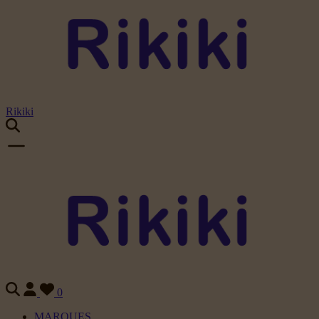
Rikiki
0
MARQUES