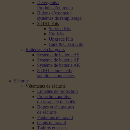
Détergents /
Produits d’entretien
Bidons d’essence /
systèmes de remplissage
STIHL Kits
Service Kits
Cut Kits
Upgrade Kits
Care & Clean Kits
Batteries et chargeurs
Système de batterie AS
Système de batterie AP
Système de batterie AK
STIHL connected /
solutions connectées
Sécurité
Vêtements de sécurité
Lunettes de protection
Protection auditive,
du visage et de la tête
Bottes et chaussures
de sécurité
Pantalons de travail
Gants de travail
T-shirts et vestes