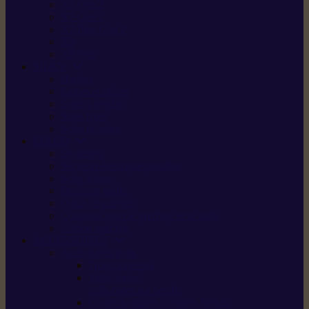
X5 Gen 2
X7 Gen 2
X7 Plus Gen 2
X9
X9 Plus
SILKY
Haches
Lames et pièces
Scies à perche
Scies fixes
Scies pliantes
FELCO
Sécateurs
Sécateur électrique portable
Scies à tirer
Outils de jardin
Outils de cuisine
Couteaux pour le greffage et la taille
Édition spéciale
ACCESSOIRES
Accessoires pour
Tronçonneuses
Taille-haies /
taille-haies sur perche
Coupe-bordures / coupes-herbes