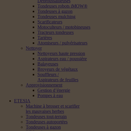
Débroussailleuses
Tondeuses robots iMOW®
Tondeuses à gazon
Tondeuses mulching
Scarificateurs
Motoculteurs / motobineuses
Tracteurs tondeuses
Tarières
Atomiseurs / pulvérisateurs
Nettoyer
Nettoyeurs haute pression
Aspirateurs eau / poussière
Balayeuses
Broyeurs de végétaux
Souffleurs /
Aspirateurs de feuilles
Approvisionnement
Gestion d’énergie
Pompes à eau
ETESIA
Machine à brosser et scarifier
les mauvaises herbes
Tondeuses tout-terrain
Tondeuses autoportées
Tondeuses à gazon