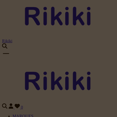
Rikiki
0
MARQUES