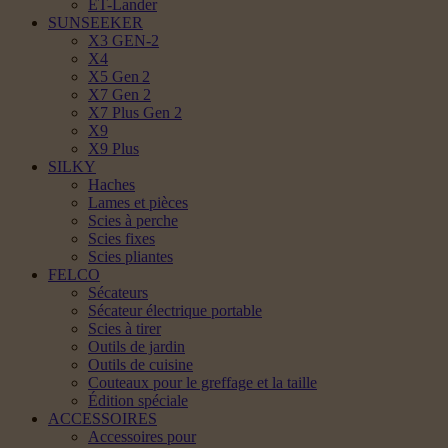
ET-Lander
SUNSEEKER
X3 GEN-2
X4
X5 Gen 2
X7 Gen 2
X7 Plus Gen 2
X9
X9 Plus
SILKY
Haches
Lames et pièces
Scies à perche
Scies fixes
Scies pliantes
FELCO
Sécateurs
Sécateur électrique portable
Scies à tirer
Outils de jardin
Outils de cuisine
Couteaux pour le greffage et la taille
Édition spéciale
ACCESSOIRES
Accessoires pour