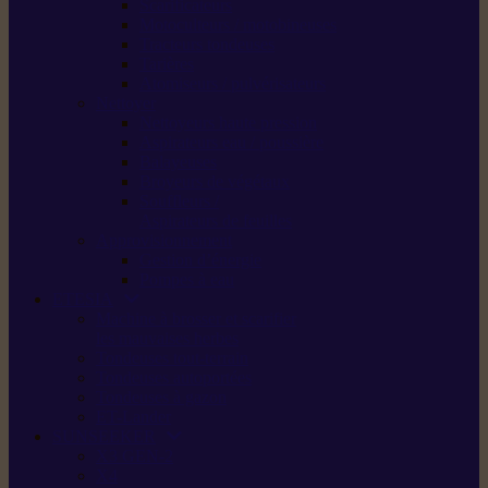
Scarificateurs
Motoculteurs / motobineuses
Tracteurs tondeuses
Tarières
Atomiseurs / pulvérisateurs
Nettoyer
Nettoyeurs haute pression
Aspirateurs eau / poussière
Balayeuses
Broyeurs de végétaux
Souffleurs /
Aspirateurs de feuilles
Approvisionnement
Gestion d’énergie
Pompes à eau
ETESIA
Machine à brosser et scarifier
les mauvaises herbes
Tondeuses tout-terrain
Tondeuses autoportées
Tondeuses à gazon
ET-Lander
SUNSEEKER
X3 GEN-2
X4