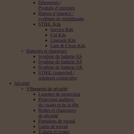
Détergents /
Produits d’entretien
Bidons d’essence /
systèmes de remplissage
STIHL Kits
Service Kits
Cut Kits
Upgrade Kits
Care & Clean Kits
Batteries et chargeurs
Système de batterie AS
Système de batterie AP
Système de batterie AK
STIHL connected /
solutions connectées
Sécurité
Vêtements de sécurité
Lunettes de protection
Protection auditive,
du visage et de la tête
Bottes et chaussures
de sécurité
Pantalons de travail
Gants de travail
T-shirts et vestes