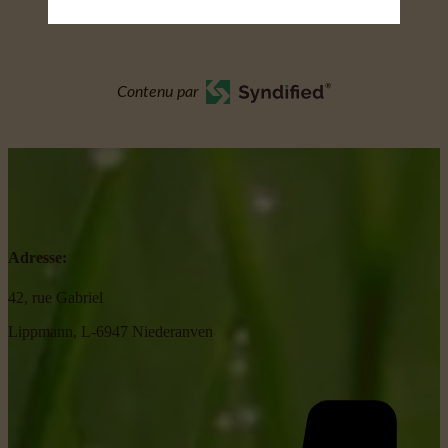
Contenu par
Adresse:
42, rue Gabriel
Lippmann, L-6947 Niederanven