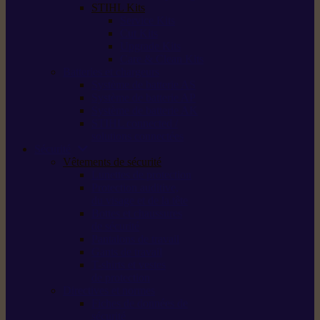
STIHL Kits
Service Kits
Cut Kits
Upgrade Kits
Care & Clean Kits
Batteries et chargeurs
Système de batterie AS
Système de batterie AP
Système de batterie AK
STIHL connected /
solutions connectées
Sécurité
Vêtements de sécurité
Lunettes de protection
Protection auditive,
du visage et de la tête
Bottes et chaussures
de sécurité
Pantalons de travail
Gants de travail
T-shirts et vestes
de protection
Directives et normes
Fiches de données de
sécurité