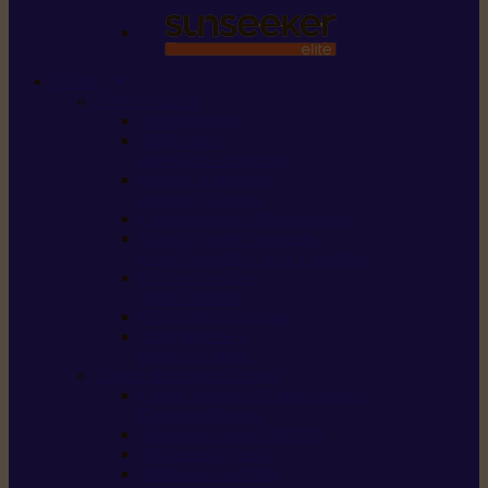
STIHL
Scier et couper
Tronçonneuses
Taille-haies /
taille-haies sur perche
Perches élagueuses /
perches d’élagage
CombiSystème / MultiSystème
Scies de jardin / sécateurs /
coupe-branches / scies à branches
Haches / merlins /
outils forestiers
Découpeuses à disque
Tronçonneuse à
pierre et à béton
Tondre et entretenir la terre
Coupe-bordures / Coupe-herbes /
Débroussailleuses
Tondeuses robots iMOW®
Tondeuses à gazon
Tondeuses mulching