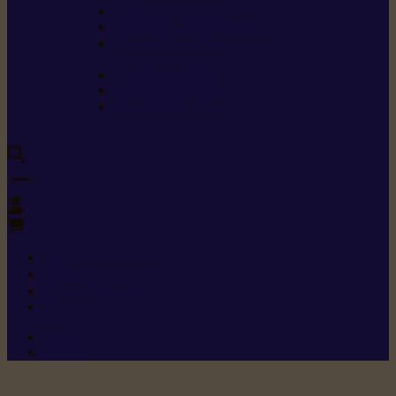
Carburants spéciaux
Directives sur les vibrations
Classes de protection
contre les coupures
Protection auditive
Classes de poussière
Caractéristiques des
vêtements de sécurité
0
+352 26 15 26
Contact
Demande de produit
Ressources
Menu 1
Menu 2