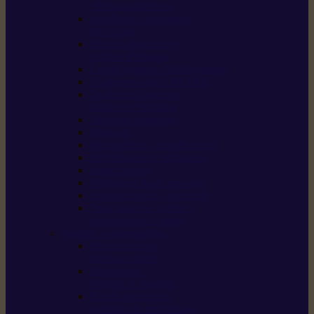
/ débroussailleuses
Souffleurs / aspirateurs
de feuilles
Perches élagueuses /
perches d’élagage
CombiSystème / MultiSystème
Tondeuses robots iMOW®
Tondeuses à gazon /
tondeuses mulching
Tracteurs tondeuses
Broyeurs
Motoculteurs / motobineuses
Pulvérisateurs / atomiseurs
Scarificateurs
Nettoyeurs haute pression
Aspirateurs eau / poussière
Tronçonneuse à pierre /
tronçonneuse à béton
Produits consommables
Huiles moteur /
huile-de-chaîne
Détergents /
Produits d’entretien
Bidons d’essence /
systèmes de remplissage