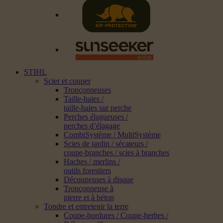
STIHL
Scier et couper
Tronçonneuses
Taille-haies /
taille-haies sur perche
Perches élagueuses /
perches d’élagage
CombiSystème / MultiSystème
Scies de jardin / sécateurs /
coupe-branches / scies à branches
Haches / merlins /
outils forestiers
Découpeuses à disque
Tronçonneuse à
pierre et à béton
Tondre et entretenir la terre
Coupe-bordures / Coupe-herbes /