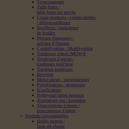
Tronçonneuses
Taille-haies /
taille-haies sur perche
Coupe-bordures / coupes-herbes
/ débroussailleuses
Souffleurs / aspirateurs
de feuilles
Perches élagueuses /
perches d’élagage
CombiSystème / MultiSystème
Tondeuses robots iMOW®
Tondeuses à gazon /
tondeuses mulching
Tracteurs tondeuses
Broyeurs
Motoculteurs / motobineuses
Pulvérisateurs / atomiseurs
Scarificateurs
Nettoyeurs haute pression
Aspirateurs eau / poussière
Tronçonneuse à pierre /
tronçonneuse à béton
Produits consommables
Huiles moteur /
huile-de-chaîne