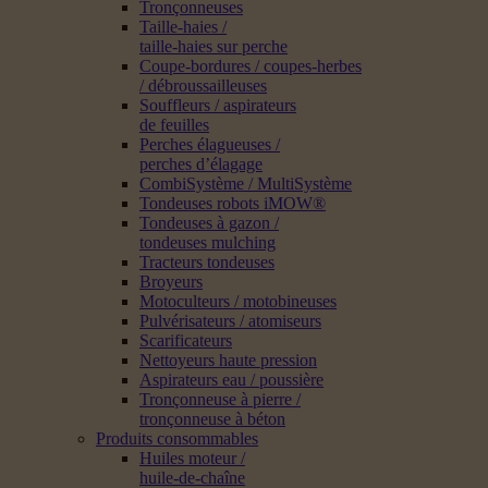
Tronçonneuses
Taille-haies /
taille-haies sur perche
Coupe-bordures / coupes-herbes
/ débroussailleuses
Souffleurs / aspirateurs
de feuilles
Perches élagueuses /
perches d’élagage
CombiSystème / MultiSystème
Tondeuses robots iMOW®
Tondeuses à gazon /
tondeuses mulching
Tracteurs tondeuses
Broyeurs
Motoculteurs / motobineuses
Pulvérisateurs / atomiseurs
Scarificateurs
Nettoyeurs haute pression
Aspirateurs eau / poussière
Tronçonneuse à pierre /
tronçonneuse à béton
Produits consommables
Huiles moteur /
huile-de-chaîne