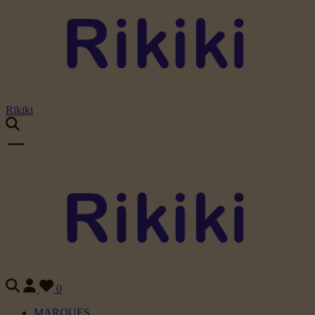
Rikiki
0
MARQUES