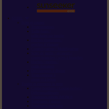
STIHL
Scier et couper
Tronçonneuses
Taille-haies /
taille-haies sur perche
Perches élagueuses /
perches d’élagage
CombiSystème / MultiSystème
Scies de jardin / sécateurs /
coupe-branches / scies à branches
Haches / merlins /
outils forestiers
Découpeuses à disque
Tronçonneuse à
pierre et à béton
Tondre et entretenir la terre
Coupe-bordures / Coupe-herbes /
Débroussailleuses
Tondeuses robots iMOW®
Tondeuses à gazon
Tondeuses mulching