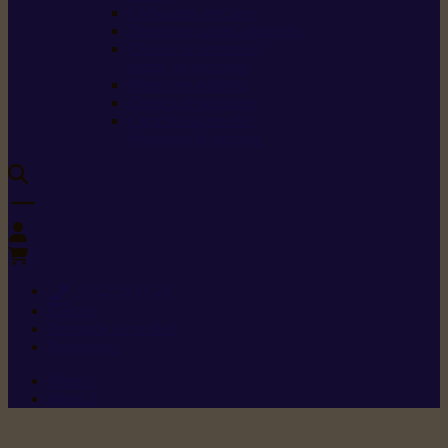
Carburants spéciaux
Directives sur les vibrations
Classes de protection
contre les coupures
Protection auditive
Classes de poussière
Caractéristiques des
vêtements de sécurité
0
+352 26 15 26
Contact
Demande de produit
Ressources
Menu 1
Menu 2