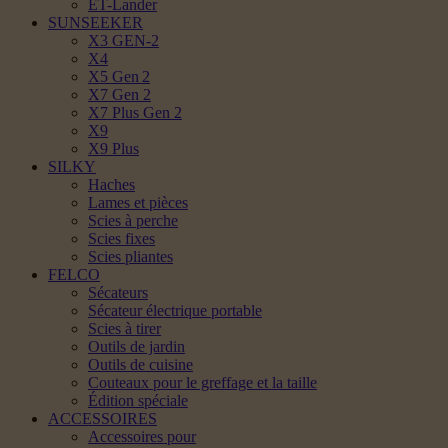
ET-Lander
SUNSEEKER
X3 GEN-2
X4
X5 Gen 2
X7 Gen 2
X7 Plus Gen 2
X9
X9 Plus
SILKY
Haches
Lames et pièces
Scies à perche
Scies fixes
Scies pliantes
FELCO
Sécateurs
Sécateur électrique portable
Scies à tirer
Outils de jardin
Outils de cuisine
Couteaux pour le greffage et la taille
Édition spéciale
ACCESSOIRES
Accessoires pour