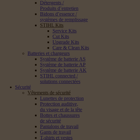
Détergents /
Produits d’entretien
Bidons d’essence /
systèmes de remplissage
STIHL Kits
Service Kits
Cut Kits
Upgrade Kits
Care & Clean Kits
Batteries et chargeurs
Système de batterie AS
Système de batterie AP
Système de batterie AK
STIHL connected /
solutions connectées
Sécurité
Vêtements de sécurité
Lunettes de protection
Protection auditive,
du visage et de la tête
Bottes et chaussures
de sécurité
Pantalons de travail
Gants de travail
T-shirts et vestes