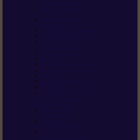
/ débroussailleuses
Souffleurs / aspirateurs
de feuilles
Perches élagueuses /
perches d’élagage
CombiSystème / MultiSystème
Tondeuses robots iMOW®
Tondeuses à gazon /
tondeuses mulching
Tracteurs tondeuses
Broyeurs
Motoculteurs / motobineuses
Pulvérisateurs / atomiseurs
Scarificateurs
Nettoyeurs haute pression
Aspirateurs eau / poussière
Tronçonneuse à pierre /
tronçonneuse à béton
Produits consommables
Huiles moteur /
huile-de-chaîne
Détergents /
Produits d’entretien
Bidons d’essence /
systèmes de remplissage