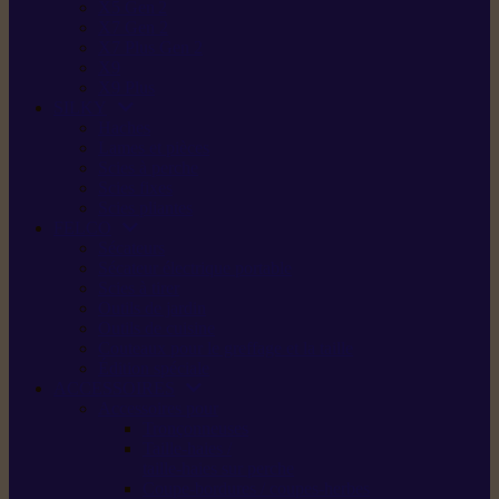
X5 Gen 2
X7 Gen 2
X7 Plus Gen 2
X9
X9 Plus
SILKY
Haches
Lames et pièces
Scies à perche
Scies fixes
Scies pliantes
FELCO
Sécateurs
Sécateur électrique portable
Scies à tirer
Outils de jardin
Outils de cuisine
Couteaux pour le greffage et la taille
Édition spéciale
ACCESSOIRES
Accessoires pour
Tronçonneuses
Taille-haies /
taille-haies sur perche
Coupe-bordures / coupes-herbes