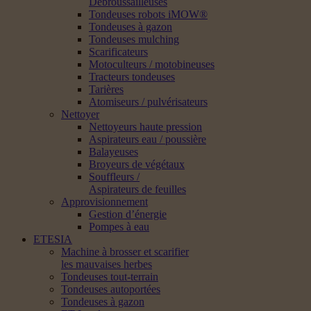
Débroussailleuses
Tondeuses robots iMOW®
Tondeuses à gazon
Tondeuses mulching
Scarificateurs
Motoculteurs / motobineuses
Tracteurs tondeuses
Tarières
Atomiseurs / pulvérisateurs
Nettoyer
Nettoyeurs haute pression
Aspirateurs eau / poussière
Balayeuses
Broyeurs de végétaux
Souffleurs /
Aspirateurs de feuilles
Approvisionnement
Gestion d’énergie
Pompes à eau
ETESIA
Machine à brosser et scarifier
les mauvaises herbes
Tondeuses tout-terrain
Tondeuses autoportées
Tondeuses à gazon