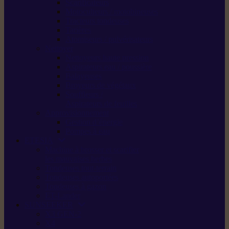
Scarificateurs
Motoculteurs / motobineuses
Tracteurs tondeuses
Tarières
Atomiseurs / pulvérisateurs
Nettoyer
Nettoyeurs haute pression
Aspirateurs eau / poussière
Balayeuses
Broyeurs de végétaux
Souffleurs /
Aspirateurs de feuilles
Approvisionnement
Gestion d’énergie
Pompes à eau
ETESIA
Machine à brosser et scarifier
les mauvaises herbes
Tondeuses tout-terrain
Tondeuses autoportées
Tondeuses à gazon
ET-Lander
SUNSEEKER
X3 GEN-2
X4