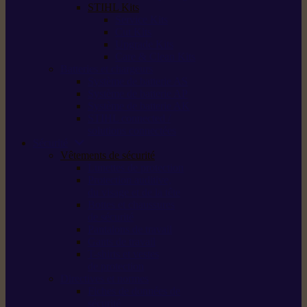
STIHL Kits
Service Kits
Cut Kits
Upgrade Kits
Care & Clean Kits
Batteries et chargeurs
Système de batterie AS
Système de batterie AP
Système de batterie AK
STIHL connected /
solutions connectées
Sécurité
Vêtements de sécurité
Lunettes de protection
Protection auditive,
du visage et de la tête
Bottes et chaussures
de sécurité
Pantalons de travail
Gants de travail
T-shirts et vestes
de protection
Directives et normes
Fiches de données de
sécurité