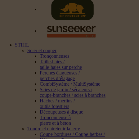
STIHL
Scier et couper
Tronçonneuses
Taille-haies /
taille-haies sur perche
Perches élagueuses /
perches d’élagage
CombiSystème / MultiSystème
Scies de jardin / sécateurs /
coupe-branches / scies à branches
Haches / merlins /
outils forestiers
Découpeuses à disque
Tronçonneuse à
pierre et à béton
Tondre et entretenir la terre
Coupe-bordures / Coupe-herbes /