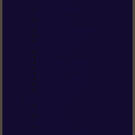
/ débroussailleuses
Souffleurs / aspirateurs
de feuilles
Perches élagueuses /
perches d’élagage
CombiSystème / MultiSystème
Tondeuses robots iMOW®
Tondeuses à gazon /
tondeuses mulching
Tracteurs tondeuses
Broyeurs
Motoculteurs / motobineuses
Pulvérisateurs / atomiseurs
Scarificateurs
Nettoyeurs haute pression
Aspirateurs eau / poussière
Tronçonneuse à pierre /
tronçonneuse à béton
Produits consommables
Huiles moteur /
huile-de-chaîne
Détergents /
Produits d’entretien
Bidons d’essence /
systèmes de remplissage