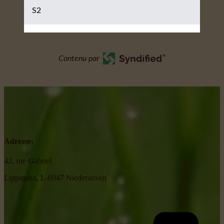
S2
Contenu par
Adresse:
42, rue Gabriel
Lippmann, L-6947 Niederanven