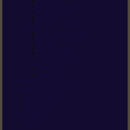
Scarificateurs
Motoculteurs / motobineuses
Tracteurs tondeuses
Tarières
Atomiseurs / pulvérisateurs
Nettoyer
Nettoyeurs haute pression
Aspirateurs eau / poussière
Balayeuses
Broyeurs de végétaux
Souffleurs /
Aspirateurs de feuilles
Approvisionnement
Gestion d’énergie
Pompes à eau
ETESIA
Machine à brosser et scarifier
les mauvaises herbes
Tondeuses tout-terrain
Tondeuses autoportées
Tondeuses à gazon
ET-Lander
SUNSEEKER
X3 GEN-2
X4