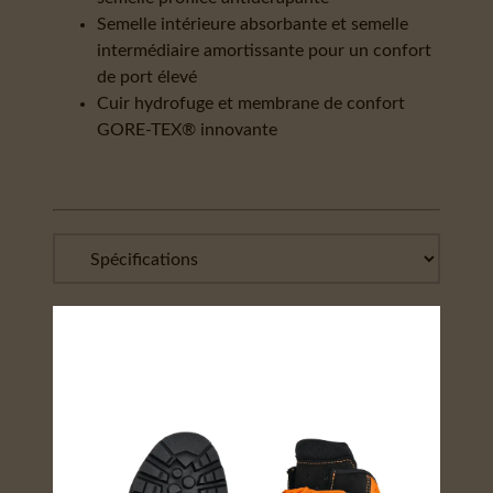
Semelle intérieure absorbante et semelle
intermédiaire amortissante pour un confort
de port élevé
Cuir hydrofuge et membrane de confort
GORE-TEX® innovante