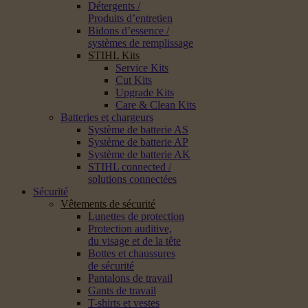
Détergents /
Produits d’entretien
Bidons d’essence /
systèmes de remplissage
STIHL Kits
Service Kits
Cut Kits
Upgrade Kits
Care & Clean Kits
Batteries et chargeurs
Système de batterie AS
Système de batterie AP
Système de batterie AK
STIHL connected /
solutions connectées
Sécurité
Vêtements de sécurité
Lunettes de protection
Protection auditive,
du visage et de la tête
Bottes et chaussures
de sécurité
Pantalons de travail
Gants de travail
T-shirts et vestes