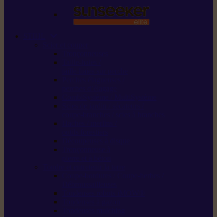
STIHL
Scier et couper
Tronçonneuses
Taille-haies /
taille-haies sur perche
Perches élagueuses /
perches d’élagage
CombiSystème / MultiSystème
Scies de jardin / sécateurs /
coupe-branches / scies à branches
Haches / merlins /
outils forestiers
Découpeuses à disque
Tronçonneuse à
pierre et à béton
Tondre et entretenir la terre
Coupe-bordures / Coupe-herbes /
Débroussailleuses
Tondeuses robots iMOW®
Tondeuses à gazon
Tondeuses mulching