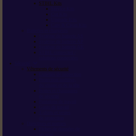
STIHL Kits
Service Kits
Cut Kits
Upgrade Kits
Care & Clean Kits
Batteries et chargeurs
Système de batterie AS
Système de batterie AP
Système de batterie AK
STIHL connected /
solutions connectées
Sécurité
Vêtements de sécurité
Lunettes de protection
Protection auditive,
du visage et de la tête
Bottes et chaussures
de sécurité
Pantalons de travail
Gants de travail
T-shirts et vestes
de protection
Directives et normes
Fiches de données de
sécurité