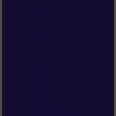
X5 Gen 2
X7 Gen 2
X7 Plus Gen 2
X9
X9 Plus
SILKY
Haches
Lames et pièces
Scies à perche
Scies fixes
Scies pliantes
FELCO
Sécateurs
Sécateur électrique portable
Scies à tirer
Outils de jardin
Outils de cuisine
Couteaux pour le greffage et la taille
Édition spéciale
ACCESSOIRES
Accessoires pour
Tronçonneuses
Taille-haies /
taille-haies sur perche
Coupe-bordures / coupes-herbes