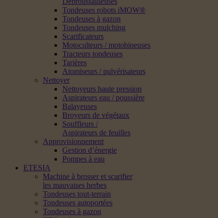
Débroussailleuses
Tondeuses robots iMOW®
Tondeuses à gazon
Tondeuses mulching
Scarificateurs
Motoculteurs / motobineuses
Tracteurs tondeuses
Tarières
Atomiseurs / pulvérisateurs
Nettoyer
Nettoyeurs haute pression
Aspirateurs eau / poussière
Balayeuses
Broyeurs de végétaux
Souffleurs /
Aspirateurs de feuilles
Approvisionnement
Gestion d’énergie
Pompes à eau
ETESIA
Machine à brosser et scarifier
les mauvaises herbes
Tondeuses tout-terrain
Tondeuses autoportées
Tondeuses à gazon