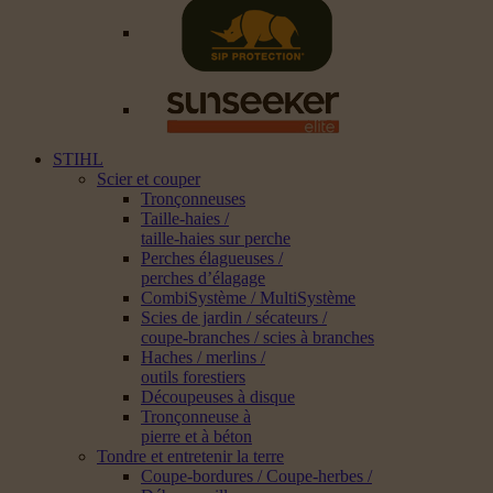
STIHL
Scier et couper
Tronçonneuses
Taille-haies /
taille-haies sur perche
Perches élagueuses /
perches d’élagage
CombiSystème / MultiSystème
Scies de jardin / sécateurs /
coupe-branches / scies à branches
Haches / merlins /
outils forestiers
Découpeuses à disque
Tronçonneuse à
pierre et à béton
Tondre et entretenir la terre
Coupe-bordures / Coupe-herbes /