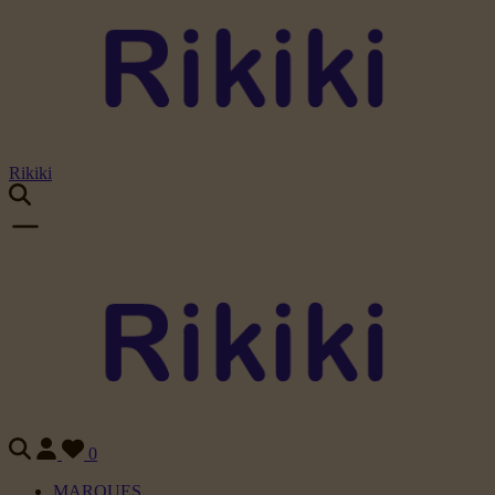
Rikiki
0
MARQUES