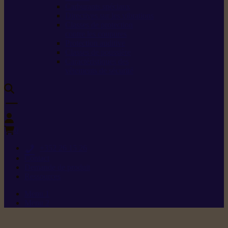
Carburants spéciaux
Directives sur les vibrations
Classes de protection
contre les coupures
Protection auditive
Classes de poussière
Caractéristiques des
vêtements de sécurité
0
+352 26 15 26
Contact
Demande de produit
Ressources
Menu 1
Menu 2