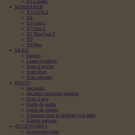
ET-Lander
SUNSEEKER
X3 GEN-2
X4
X5 Gen 2
X7 Gen 2
X7 Plus Gen 2
X9
X9 Plus
SILKY
Haches
Lames et pièces
Scies à perche
Scies fixes
Scies pliantes
FELCO
Sécateurs
Sécateur électrique portable
Scies à tirer
Outils de jardin
Outils de cuisine
Couteaux pour le greffage et la taille
Édition spéciale
ACCESSOIRES
Accessoires pour