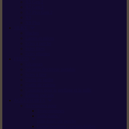
X5 Gen 2
X7 Gen 2
X7 Plus Gen 2
X9
X9 Plus
SILKY
Haches
Lames et pièces
Scies à perche
Scies fixes
Scies pliantes
FELCO
Sécateurs
Sécateur électrique portable
Scies à tirer
Outils de jardin
Outils de cuisine
Couteaux pour le greffage et la taille
Édition spéciale
ACCESSOIRES
Accessoires pour
Tronçonneuses
Taille-haies /
taille-haies sur perche
Coupe-bordures / coupes-herbes