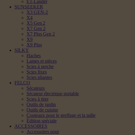
ET-Lander
SUNSEEKER
X3 GEN-2
X4
X5 Gen 2
X7 Gen 2
X7 Plus Gen 2
X9
X9 Plus
SILKY
Haches
Lames et pièces
Scies à perche
Scies fixes
Scies pliantes
FELCO
Sécateurs
Sécateur électrique portable
Scies à tirer
Outils de jardin
Outils de cuisine
Couteaux pour le greffage et la taille
Édition spéciale
ACCESSOIRES
Accessoires pour