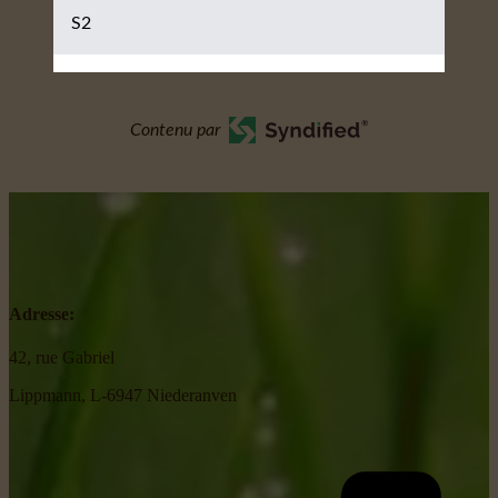
S2
Contenu par
Adresse:
42, rue Gabriel
Lippmann, L-6947 Niederanven