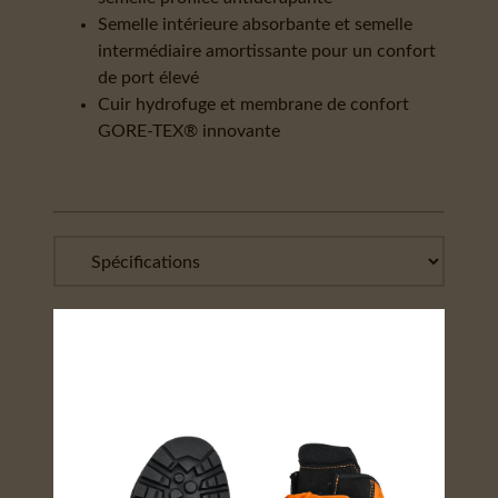
Semelle intérieure absorbante et semelle
intermédiaire amortissante pour un confort
de port élevé
Cuir hydrofuge et membrane de confort
GORE-TEX® innovante