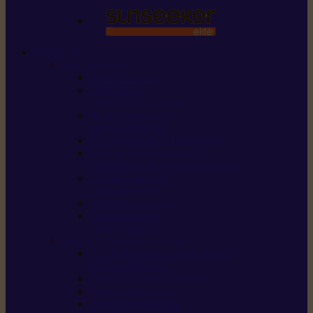
STIHL
Scier et couper
Tronçonneuses
Taille-haies /
taille-haies sur perche
Perches élagueuses /
perches d’élagage
CombiSystème / MultiSystème
Scies de jardin / sécateurs /
coupe-branches / scies à branches
Haches / merlins /
outils forestiers
Découpeuses à disque
Tronçonneuse à
pierre et à béton
Tondre et entretenir la terre
Coupe-bordures / Coupe-herbes /
Débroussailleuses
Tondeuses robots iMOW®
Tondeuses à gazon
Tondeuses mulching