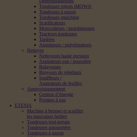
Débroussailleuses
Tondeuses robots iMOW®
Tondeuses à gazon
Tondeuses mulching
Scarificateurs
Motoculteurs / motobineuses
Tracteurs tondeuses
Tarières
Atomiseurs / pulvérisateurs
Nettoyer
Nettoyeurs haute pression
Aspirateurs eau / poussière
Balayeuses
Broyeurs de végétaux
Souffleurs /
Aspirateurs de feuilles
Approvisionnement
Gestion d’énergie
Pompes à eau
ETESIA
Machine à brosser et scarifier
les mauvaises herbes
Tondeuses tout-terrain
Tondeuses autoportées
Tondeuses à gazon