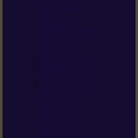
/ débroussailleuses
Souffleurs / aspirateurs
de feuilles
Perches élagueuses /
perches d’élagage
CombiSystème / MultiSystème
Tondeuses robots iMOW®
Tondeuses à gazon /
tondeuses mulching
Tracteurs tondeuses
Broyeurs
Motoculteurs / motobineuses
Pulvérisateurs / atomiseurs
Scarificateurs
Nettoyeurs haute pression
Aspirateurs eau / poussière
Tronçonneuse à pierre /
tronçonneuse à béton
Produits consommables
Huiles moteur /
huile-de-chaîne
Détergents /
Produits d’entretien
Bidons d’essence /
systèmes de remplissage