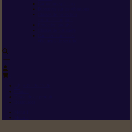
Carburants spéciaux
Directives sur les vibrations
Classes de protection
contre les coupures
Protection auditive
Classes de poussière
Caractéristiques des
vêtements de sécurité
0
+352 26 15 26
Contact
Demande de produit
Ressources
Menu 1
Menu 2