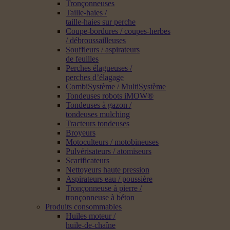
Tronçonneuses
Taille-haies /
taille-haies sur perche
Coupe-bordures / coupes-herbes
/ débroussailleuses
Souffleurs / aspirateurs
de feuilles
Perches élagueuses /
perches d’élagage
CombiSystème / MultiSystème
Tondeuses robots iMOW®
Tondeuses à gazon /
tondeuses mulching
Tracteurs tondeuses
Broyeurs
Motoculteurs / motobineuses
Pulvérisateurs / atomiseurs
Scarificateurs
Nettoyeurs haute pression
Aspirateurs eau / poussière
Tronçonneuse à pierre /
tronçonneuse à béton
Produits consommables
Huiles moteur /
huile-de-chaîne