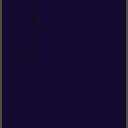
Scarificateurs
Motoculteurs / motobineuses
Tracteurs tondeuses
Tarières
Atomiseurs / pulvérisateurs
Nettoyer
Nettoyeurs haute pression
Aspirateurs eau / poussière
Balayeuses
Broyeurs de végétaux
Souffleurs /
Aspirateurs de feuilles
Approvisionnement
Gestion d’énergie
Pompes à eau
ETESIA
Machine à brosser et scarifier
les mauvaises herbes
Tondeuses tout-terrain
Tondeuses autoportées
Tondeuses à gazon
ET-Lander
SUNSEEKER
X3 GEN-2
X4