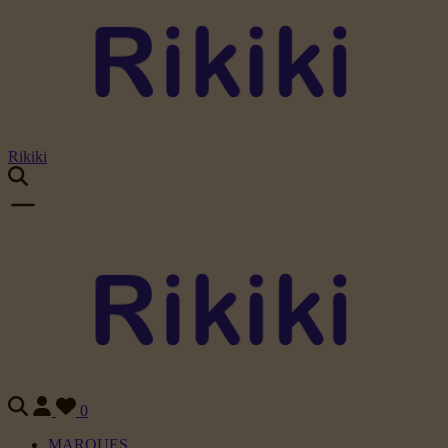
Rikiki
0
MARQUES