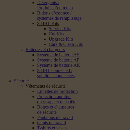
Détergents /
Produits d’entretien
Bidons d’essence /
systèmes de remplissage
STIHL Kits
Service Kits
Cut Kits
Upgrade Kits
Care & Clean Kits
Batteries et chargeurs
Système de batterie AS
Système de batterie AP
Système de batterie AK
STIHL connected /
solutions connectées
Sécurité
Vêtements de sécurité
Lunettes de protection
Protection auditive,
du visage et de la tête
Bottes et chaussures
de sécurité
Pantalons de travail
Gants de travail
T-shirts et vestes