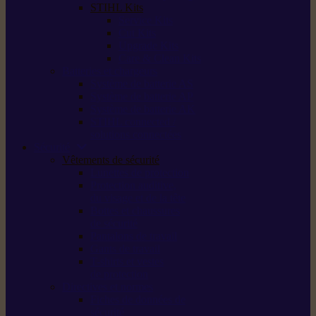
STIHL Kits
Service Kits
Cut Kits
Upgrade Kits
Care & Clean Kits
Batteries et chargeurs
Système de batterie AS
Système de batterie AP
Système de batterie AK
STIHL connected /
solutions connectées
Sécurité
Vêtements de sécurité
Lunettes de protection
Protection auditive,
du visage et de la tête
Bottes et chaussures
de sécurité
Pantalons de travail
Gants de travail
T-shirts et vestes
de protection
Directives et normes
Fiches de données de
sécurité