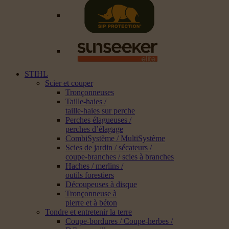
STIHL
Scier et couper
Tronçonneuses
Taille-haies /
taille-haies sur perche
Perches élagueuses /
perches d’élagage
CombiSystème / MultiSystème
Scies de jardin / sécateurs /
coupe-branches / scies à branches
Haches / merlins /
outils forestiers
Découpeuses à disque
Tronçonneuse à
pierre et à béton
Tondre et entretenir la terre
Coupe-bordures / Coupe-herbes /