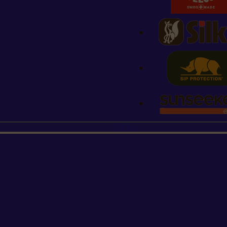
STIHL