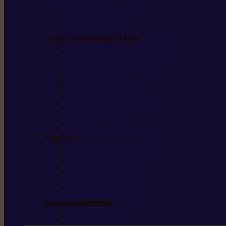
outils forestiers
Découpeuses à disque
Tronçonneuse à
pierre et à béton
Tondre et entretenir la terre
Coupe-bordures / Coupe-herbes /
Débroussailleuses
Tondeuses robots iMOW®
Tondeuses à gazon
Tondeuses mulching
Scarificateurs
Motoculteurs / motobineuses
Tracteurs tondeuses
Tarières
Atomiseurs / pulvérisateurs
Nettoyer
Nettoyeurs haute pression
Aspirateurs eau / poussière
Balayeuses
Broyeurs de végétaux
Souffleurs /
Aspirateurs de feuilles
Approvisionnement
Gestion d’énergie
Pompes à eau