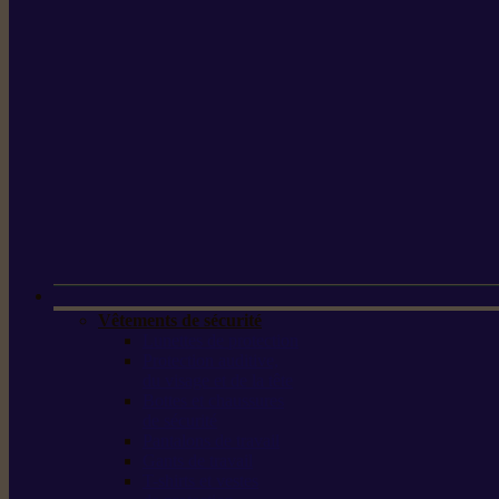
Vêtements de sécurité
Lunettes de protection
Protection auditive,
du visage et de la tête
Bottes et chaussures
de sécurité
Pantalons de travail
Gants de travail
T-shirts et vestes