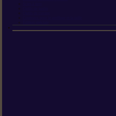
Scies à tirer
Outils de jardin
Outils de cuisine
Couteaux pour le greffage et la taille
Édition spéciale