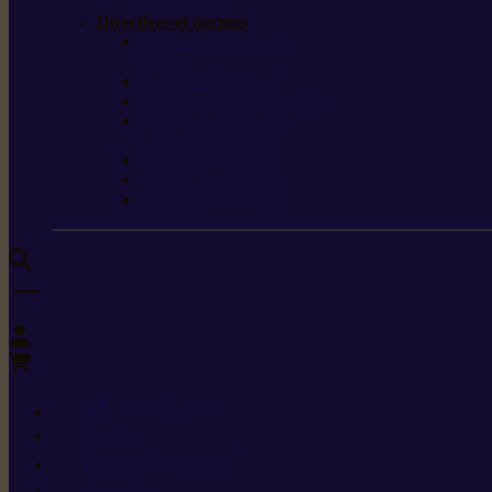
de protection
Directives et normes
Fiches de données de
sécurité
Carburants spéciaux
Directives sur les vibrations
Classes de protection
contre les coupures
Protection auditive
Classes de poussière
Caractéristiques des
vêtements de sécurité
0
+352 26 15 26
Contact
Demande de produit