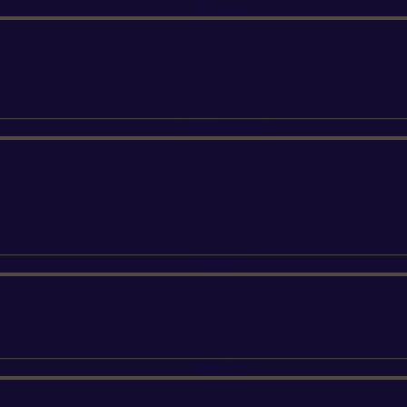
ETESIA
SUNSEEKER
SILKY
FELCO