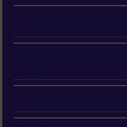
Machine à brosser et scarifier
les mauvaises herbes
Tondeuses tout-terrain
Tondeuses autoportées
Tondeuses à gazon
ET-Lander
X3 GEN-2
X4
X5 Gen 2
X7 Gen 2
X7 Plus Gen 2
X9
X9 Plus
Haches
Lames et pièces
Scies à perche
Scies fixes
Scies pliantes
Sécateurs
Sécateur électrique portable