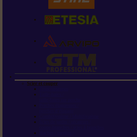
Scier et couper
Tronçonneuses
Taille-haies /
taille-haies sur perche
Perches élagueuses /
perches d’élagage
CombiSystème / MultiSystème
Scies de jardin / sécateurs /
coupe-branches / scies à branches
Haches / merlins /