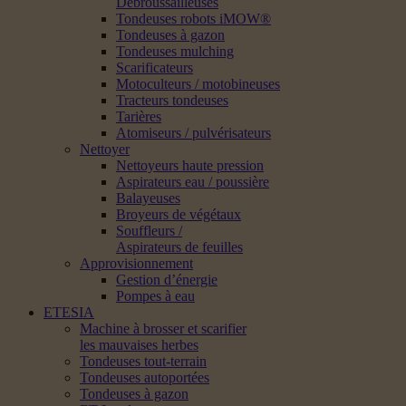
Débroussailleuses
Tondeuses robots iMOW®
Tondeuses à gazon
Tondeuses mulching
Scarificateurs
Motoculteurs / motobineuses
Tracteurs tondeuses
Tarières
Atomiseurs / pulvérisateurs
Nettoyer
Nettoyeurs haute pression
Aspirateurs eau / poussière
Balayeuses
Broyeurs de végétaux
Souffleurs /
Aspirateurs de feuilles
Approvisionnement
Gestion d’énergie
Pompes à eau
ETESIA
Machine à brosser et scarifier
les mauvaises herbes
Tondeuses tout-terrain
Tondeuses autoportées
Tondeuses à gazon