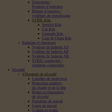
Détergents /
Produits d’entretien
Bidons d’essence /
systèmes de remplissage
STIHL Kits
Service Kits
Cut Kits
Upgrade Kits
Care & Clean Kits
Batteries et chargeurs
Système de batterie AS
Système de batterie AP
Système de batterie AK
STIHL connected /
solutions connectées
Sécurité
Vêtements de sécurité
Lunettes de protection
Protection auditive,
du visage et de la tête
Bottes et chaussures
de sécurité
Pantalons de travail
Gants de travail
T-shirts et vestes