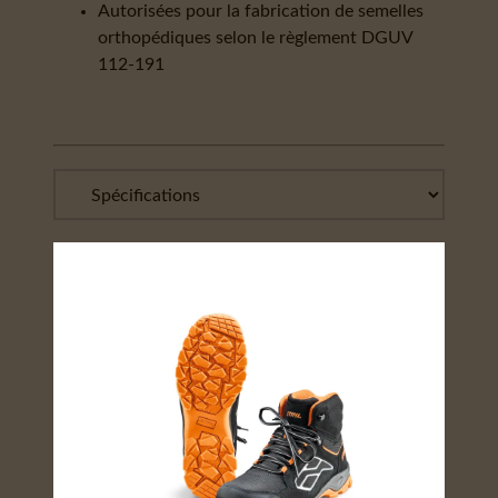
Autorisées pour la fabrication de semelles
orthopédiques selon le règlement DGUV
112-191