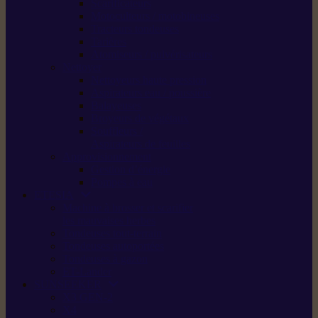
Scarificateurs
Motoculteurs / motobineuses
Tracteurs tondeuses
Tarières
Atomiseurs / pulvérisateurs
Nettoyer
Nettoyeurs haute pression
Aspirateurs eau / poussière
Balayeuses
Broyeurs de végétaux
Souffleurs /
Aspirateurs de feuilles
Approvisionnement
Gestion d’énergie
Pompes à eau
ETESIA
Machine à brosser et scarifier
les mauvaises herbes
Tondeuses tout-terrain
Tondeuses autoportées
Tondeuses à gazon
ET-Lander
SUNSEEKER
X3 GEN-2
X4