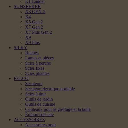
ET-Lander
SUNSEEKER
X3 GEN-2
X4
X5 Gen 2
X7 Gen 2
X7 Plus Gen 2
X9
X9 Plus
SILKY
Haches
Lames et pièces
Scies à perche
Scies fixes
Scies pliantes
FELCO
Sécateurs
Sécateur électrique portable
Scies à tirer
Outils de jardin
Outils de cuisine
Couteaux pour le greffage et la taille
Édition spéciale
ACCESSOIRES
Accessoires pour