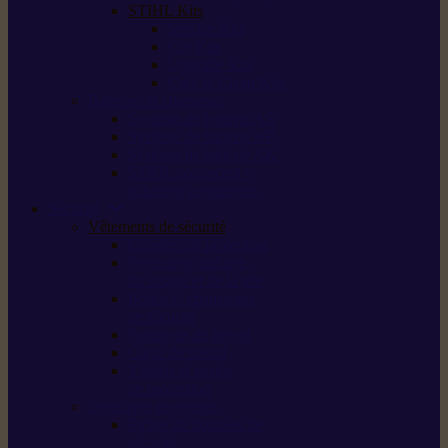
STIHL Kits
Service Kits
Cut Kits
Upgrade Kits
Care & Clean Kits
Batteries et chargeurs
Système de batterie AS
Système de batterie AP
Système de batterie AK
STIHL connected /
solutions connectées
Sécurité
Vêtements de sécurité
Lunettes de protection
Protection auditive,
du visage et de la tête
Bottes et chaussures
de sécurité
Pantalons de travail
Gants de travail
T-shirts et vestes
de protection
Directives et normes
Fiches de données de
sécurité