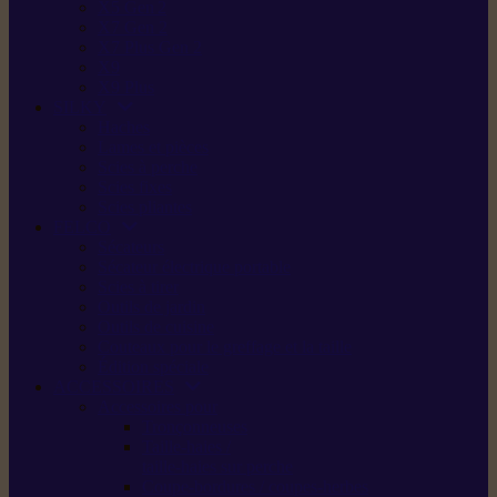
X5 Gen 2
X7 Gen 2
X7 Plus Gen 2
X9
X9 Plus
SILKY
Haches
Lames et pièces
Scies à perche
Scies fixes
Scies pliantes
FELCO
Sécateurs
Sécateur électrique portable
Scies à tirer
Outils de jardin
Outils de cuisine
Couteaux pour le greffage et la taille
Édition spéciale
ACCESSOIRES
Accessoires pour
Tronçonneuses
Taille-haies /
taille-haies sur perche
Coupe-bordures / coupes-herbes