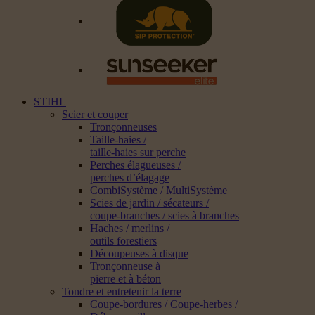
STIHL
Scier et couper
Tronçonneuses
Taille-haies /
taille-haies sur perche
Perches élagueuses /
perches d’élagage
CombiSystème / MultiSystème
Scies de jardin / sécateurs /
coupe-branches / scies à branches
Haches / merlins /
outils forestiers
Découpeuses à disque
Tronçonneuse à
pierre et à béton
Tondre et entretenir la terre
Coupe-bordures / Coupe-herbes /