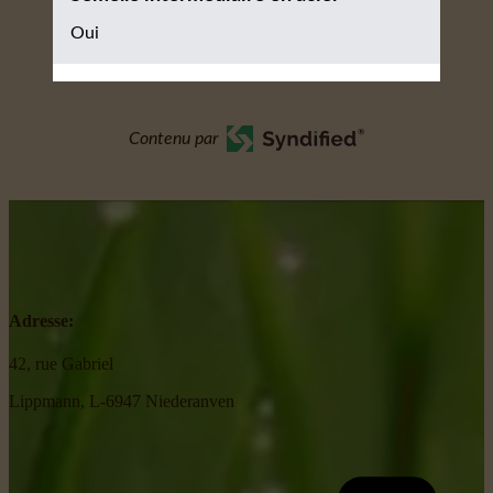
Oui
Contenu par
Adresse:
42, rue Gabriel
Lippmann, L-6947 Niederanven