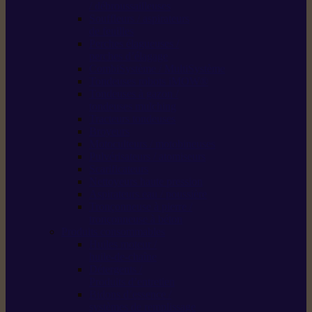
/ débroussailleuses
Souffleurs / aspirateurs
de feuilles
Perches élagueuses /
perches d’élagage
CombiSystème / MultiSystème
Tondeuses robots iMOW®
Tondeuses à gazon /
tondeuses mulching
Tracteurs tondeuses
Broyeurs
Motoculteurs / motobineuses
Pulvérisateurs / atomiseurs
Scarificateurs
Nettoyeurs haute pression
Aspirateurs eau / poussière
Tronçonneuse à pierre /
tronçonneuse à béton
Produits consommables
Huiles moteur /
huile-de-chaîne
Détergents /
Produits d’entretien
Bidons d’essence /
systèmes de remplissage