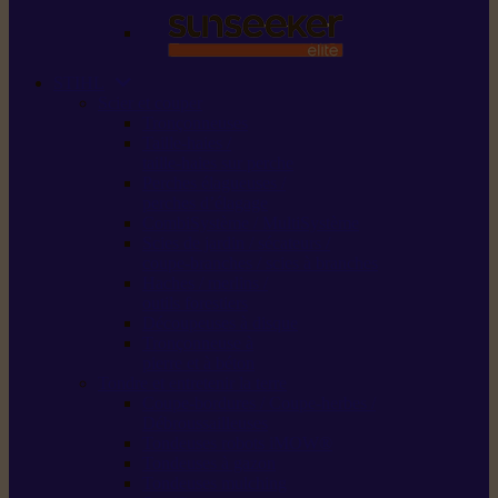
STIHL
Scier et couper
Tronçonneuses
Taille-haies /
taille-haies sur perche
Perches élagueuses /
perches d’élagage
CombiSystème / MultiSystème
Scies de jardin / sécateurs /
coupe-branches / scies à branches
Haches / merlins /
outils forestiers
Découpeuses à disque
Tronçonneuse à
pierre et à béton
Tondre et entretenir la terre
Coupe-bordures / Coupe-herbes /
Débroussailleuses
Tondeuses robots iMOW®
Tondeuses à gazon
Tondeuses mulching