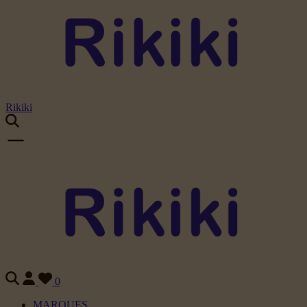
Rikiki
0
MARQUES