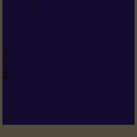
Carburants spéciaux
Directives sur les vibrations
Classes de protection
contre les coupures
Protection auditive
Classes de poussière
Caractéristiques des
vêtements de sécurité
0
+352 26 15 26
Contact
Demande de produit
Ressources
Menu 1
Menu 2