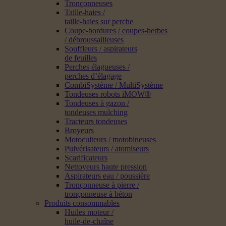
Tronçonneuses
Taille-haies /
taille-haies sur perche
Coupe-bordures / coupes-herbes
/ débroussailleuses
Souffleurs / aspirateurs
de feuilles
Perches élagueuses /
perches d’élagage
CombiSystème / MultiSystème
Tondeuses robots iMOW®
Tondeuses à gazon /
tondeuses mulching
Tracteurs tondeuses
Broyeurs
Motoculteurs / motobineuses
Pulvérisateurs / atomiseurs
Scarificateurs
Nettoyeurs haute pression
Aspirateurs eau / poussière
Tronçonneuse à pierre /
tronçonneuse à béton
Produits consommables
Huiles moteur /
huile-de-chaîne