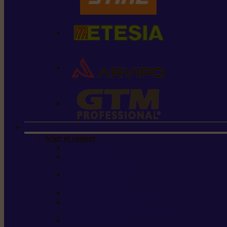
Scier et couper
Tronçonneuses
Taille-haies /
taille-haies sur perche
Perches élagueuses /
perches d’élagage
CombiSystème / MultiSystème
Scies de jardin / sécateurs /
coupe-branches / scies à branches
Haches / merlins /