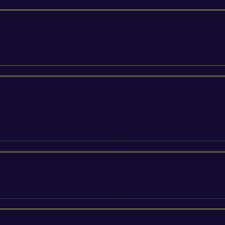
ETESIA
SUNSEEKER
SILKY
FELCO