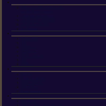
Machine à brosser et scarifier
les mauvaises herbes
Tondeuses tout-terrain
Tondeuses autoportées
Tondeuses à gazon
ET-Lander
X3 GEN-2
X4
X5 Gen 2
X7 Gen 2
X7 Plus Gen 2
X9
X9 Plus
Haches
Lames et pièces
Scies à perche
Scies fixes
Scies pliantes
Sécateurs
Sécateur électrique portable