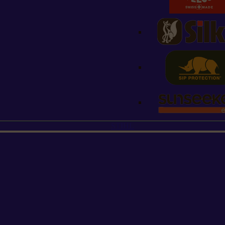
STIHL