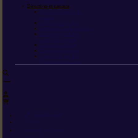
de protection
Directives et normes
Fiches de données de
sécurité
Carburants spéciaux
Directives sur les vibrations
Classes de protection
contre les coupures
Protection auditive
Classes de poussière
Caractéristiques des
vêtements de sécurité
0
+352 26 15 26
Contact
Demande de produit