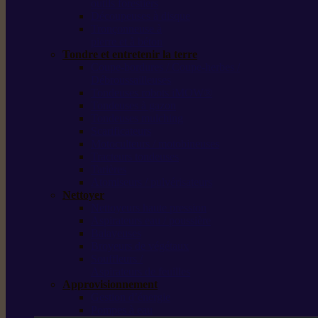
outils forestiers
Découpeuses à disque
Tronçonneuse à
pierre et à béton
Tondre et entretenir la terre
Coupe-bordures / Coupe-herbes /
Débroussailleuses
Tondeuses robots iMOW®
Tondeuses à gazon
Tondeuses mulching
Scarificateurs
Motoculteurs / motobineuses
Tracteurs tondeuses
Tarières
Atomiseurs / pulvérisateurs
Nettoyer
Nettoyeurs haute pression
Aspirateurs eau / poussière
Balayeuses
Broyeurs de végétaux
Souffleurs /
Aspirateurs de feuilles
Approvisionnement
Gestion d’énergie
Pompes à eau