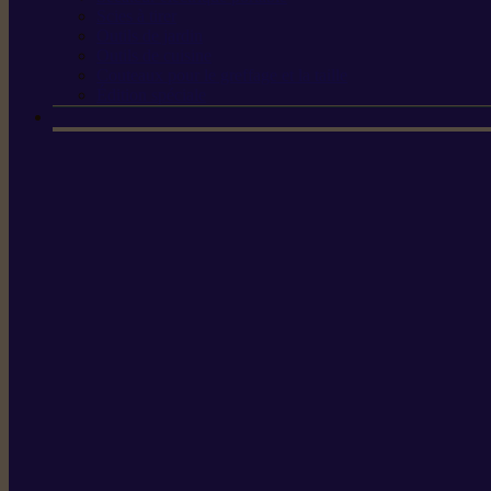
Scies à tirer
Outils de jardin
Outils de cuisine
Couteaux pour le greffage et la taille
Édition spéciale