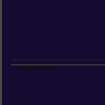
Vêtements de sécurité
Lunettes de protection
Protection auditive,
du visage et de la tête
Bottes et chaussures
de sécurité
Pantalons de travail
Gants de travail
T-shirts et vestes