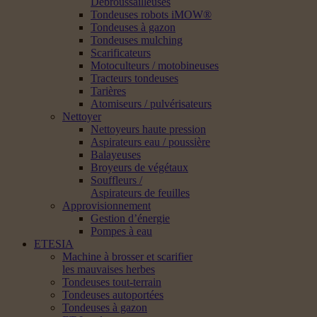
Débroussailleuses
Tondeuses robots iMOW®
Tondeuses à gazon
Tondeuses mulching
Scarificateurs
Motoculteurs / motobineuses
Tracteurs tondeuses
Tarières
Atomiseurs / pulvérisateurs
Nettoyer
Nettoyeurs haute pression
Aspirateurs eau / poussière
Balayeuses
Broyeurs de végétaux
Souffleurs /
Aspirateurs de feuilles
Approvisionnement
Gestion d’énergie
Pompes à eau
ETESIA
Machine à brosser et scarifier
les mauvaises herbes
Tondeuses tout-terrain
Tondeuses autoportées
Tondeuses à gazon