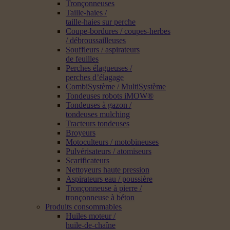
Tronçonneuses
Taille-haies /
taille-haies sur perche
Coupe-bordures / coupes-herbes
/ débroussailleuses
Souffleurs / aspirateurs
de feuilles
Perches élagueuses /
perches d’élagage
CombiSystème / MultiSystème
Tondeuses robots iMOW®
Tondeuses à gazon /
tondeuses mulching
Tracteurs tondeuses
Broyeurs
Motoculteurs / motobineuses
Pulvérisateurs / atomiseurs
Scarificateurs
Nettoyeurs haute pression
Aspirateurs eau / poussière
Tronçonneuse à pierre /
tronçonneuse à béton
Produits consommables
Huiles moteur /
huile-de-chaîne