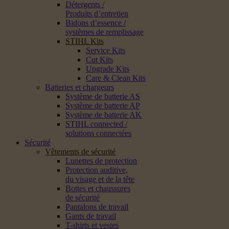
Détergents /
Produits d’entretien
Bidons d’essence /
systèmes de remplissage
STIHL Kits
Service Kits
Cut Kits
Upgrade Kits
Care & Clean Kits
Batteries et chargeurs
Système de batterie AS
Système de batterie AP
Système de batterie AK
STIHL connected /
solutions connectées
Sécurité
Vêtements de sécurité
Lunettes de protection
Protection auditive,
du visage et de la tête
Bottes et chaussures
de sécurité
Pantalons de travail
Gants de travail
T-shirts et vestes