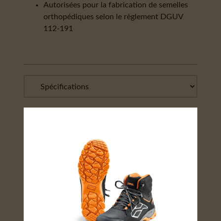
Autorisées pour la fabrication de semelles
orthopédiques selon le règlement DGUV
112-191