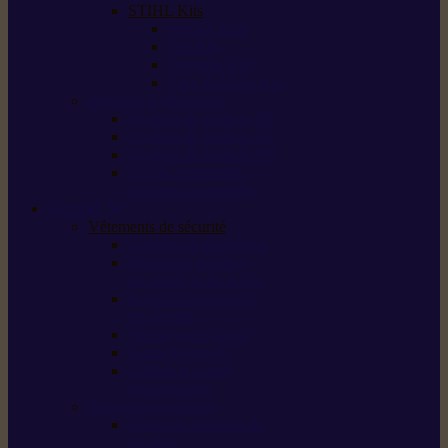
STIHL Kits
Service Kits
Cut Kits
Upgrade Kits
Care & Clean Kits
Batteries et chargeurs
Système de batterie AS
Système de batterie AP
Système de batterie AK
STIHL connected /
solutions connectées
Sécurité
Vêtements de sécurité
Lunettes de protection
Protection auditive,
du visage et de la tête
Bottes et chaussures
de sécurité
Pantalons de travail
Gants de travail
T-shirts et vestes
de protection
Directives et normes
Fiches de données de
sécurité