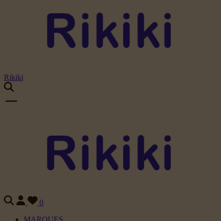
Rikiki
0
MARQUES