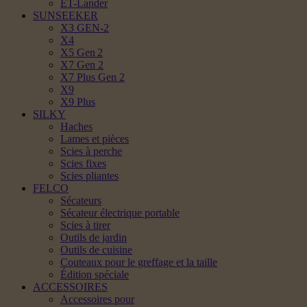
ET-Lander
SUNSEEKER
X3 GEN-2
X4
X5 Gen 2
X7 Gen 2
X7 Plus Gen 2
X9
X9 Plus
SILKY
Haches
Lames et pièces
Scies à perche
Scies fixes
Scies pliantes
FELCO
Sécateurs
Sécateur électrique portable
Scies à tirer
Outils de jardin
Outils de cuisine
Couteaux pour le greffage et la taille
Édition spéciale
ACCESSOIRES
Accessoires pour