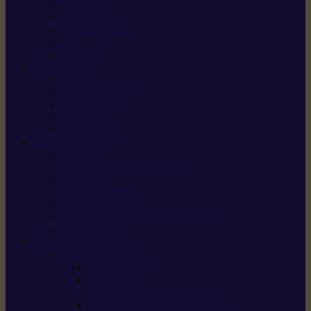
X5 Gen 2
X7 Gen 2
X7 Plus Gen 2
X9
X9 Plus
SILKY
Haches
Lames et pièces
Scies à perche
Scies fixes
Scies pliantes
FELCO
Sécateurs
Sécateur électrique portable
Scies à tirer
Outils de jardin
Outils de cuisine
Couteaux pour le greffage et la taille
Édition spéciale
ACCESSOIRES
Accessoires pour
Tronçonneuses
Taille-haies /
taille-haies sur perche
Coupe-bordures / coupes-herbes