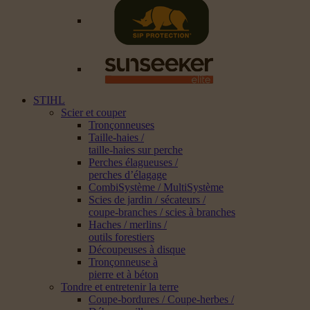
STIHL
Scier et couper
Tronçonneuses
Taille-haies /
taille-haies sur perche
Perches élagueuses /
perches d’élagage
CombiSystème / MultiSystème
Scies de jardin / sécateurs /
coupe-branches / scies à branches
Haches / merlins /
outils forestiers
Découpeuses à disque
Tronçonneuse à
pierre et à béton
Tondre et entretenir la terre
Coupe-bordures / Coupe-herbes /