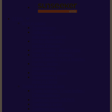
STIHL
Scier et couper
Tronçonneuses
Taille-haies /
taille-haies sur perche
Perches élagueuses /
perches d’élagage
CombiSystème / MultiSystème
Scies de jardin / sécateurs /
coupe-branches / scies à branches
Haches / merlins /
outils forestiers
Découpeuses à disque
Tronçonneuse à
pierre et à béton
Tondre et entretenir la terre
Coupe-bordures / Coupe-herbes /
Débroussailleuses
Tondeuses robots iMOW®
Tondeuses à gazon
Tondeuses mulching