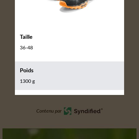
Taille
36-48
Poids
1300 g
Contenu par