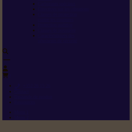
Carburants spéciaux
Directives sur les vibrations
Classes de protection
contre les coupures
Protection auditive
Classes de poussière
Caractéristiques des
vêtements de sécurité
0
+352 26 15 26
Contact
Demande de produit
Ressources
Menu 1
Menu 2