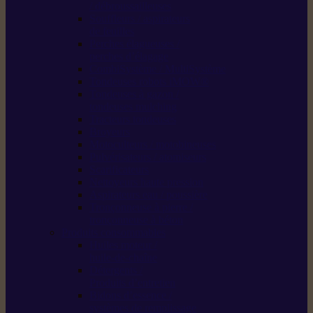
/ débroussailleuses
Souffleurs / aspirateurs
de feuilles
Perches élagueuses /
perches d’élagage
CombiSystème / MultiSystème
Tondeuses robots iMOW®
Tondeuses à gazon /
tondeuses mulching
Tracteurs tondeuses
Broyeurs
Motoculteurs / motobineuses
Pulvérisateurs / atomiseurs
Scarificateurs
Nettoyeurs haute pression
Aspirateurs eau / poussière
Tronçonneuse à pierre /
tronçonneuse à béton
Produits consommables
Huiles moteur /
huile-de-chaîne
Détergents /
Produits d’entretien
Bidons d’essence /
systèmes de remplissage