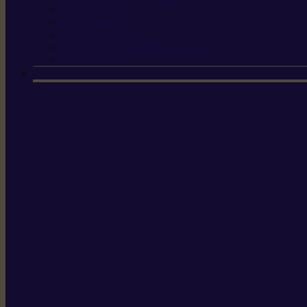
Scies à tirer
Outils de jardin
Outils de cuisine
Couteaux pour le greffage et la taille
Édition spéciale