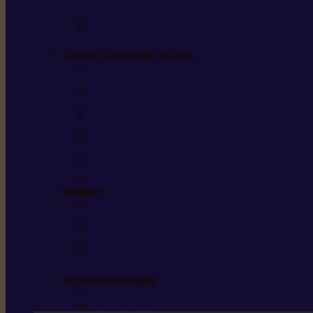
outils forestiers
Découpeuses à disque
Tronçonneuse à
pierre et à béton
Tondre et entretenir la terre
Coupe-bordures / Coupe-herbes /
Débroussailleuses
Tondeuses robots iMOW®
Tondeuses à gazon
Tondeuses mulching
Scarificateurs
Motoculteurs / motobineuses
Tracteurs tondeuses
Tarières
Atomiseurs / pulvérisateurs
Nettoyer
Nettoyeurs haute pression
Aspirateurs eau / poussière
Balayeuses
Broyeurs de végétaux
Souffleurs /
Aspirateurs de feuilles
Approvisionnement
Gestion d’énergie
Pompes à eau