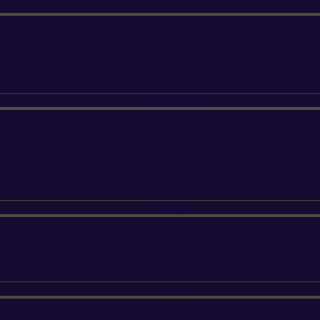
ETESIA
SUNSEEKER
SILKY
FELCO