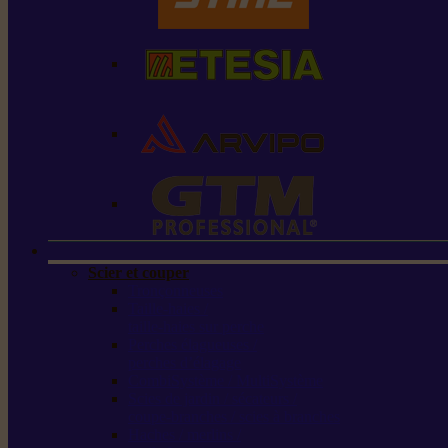
Scier et couper
Tronçonneuses
Taille-haies /
taille-haies sur perche
Perches élagueuses /
perches d’élagage
CombiSystème / MultiSystème
Scies de jardin / sécateurs /
coupe-branches / scies à branches
Haches / merlins /