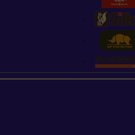
STIHL