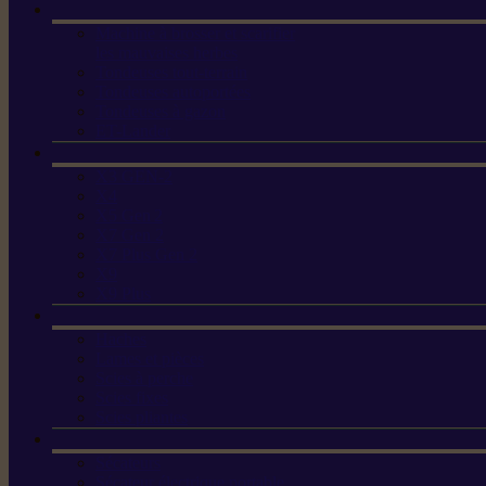
Machine à brosser et scarifier
les mauvaises herbes
Tondeuses tout-terrain
Tondeuses autoportées
Tondeuses à gazon
ET-Lander
X3 GEN-2
X4
X5 Gen 2
X7 Gen 2
X7 Plus Gen 2
X9
X9 Plus
Haches
Lames et pièces
Scies à perche
Scies fixes
Scies pliantes
Sécateurs
Sécateur électrique portable