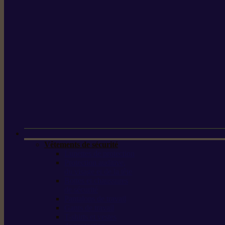
Vêtements de sécurité
Lunettes de protection
Protection auditive,
du visage et de la tête
Bottes et chaussures
de sécurité
Pantalons de travail
Gants de travail
T-shirts et vestes