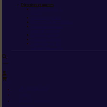
de protection
Directives et normes
Fiches de données de
sécurité
Carburants spéciaux
Directives sur les vibrations
Classes de protection
contre les coupures
Protection auditive
Classes de poussière
Caractéristiques des
vêtements de sécurité
0
+352 26 15 26
Contact
Demande de produit