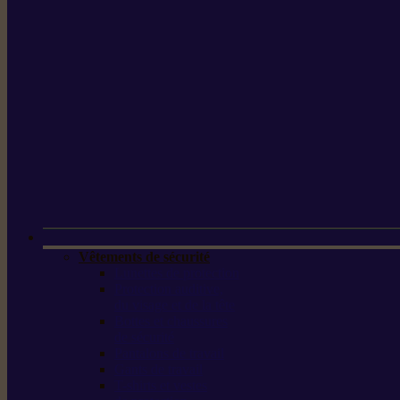
Vêtements de sécurité
Lunettes de protection
Protection auditive,
du visage et de la tête
Bottes et chaussures
de sécurité
Pantalons de travail
Gants de travail
T-shirts et vestes