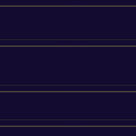
ETESIA
SUNSEEKER
SILKY
FELCO