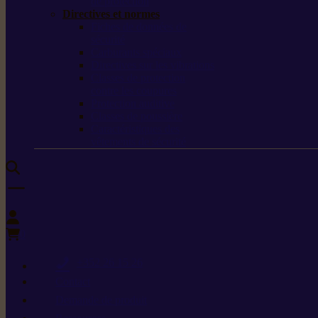
de protection
Directives et normes
Fiches de données de
sécurité
Carburants spéciaux
Directives sur les vibrations
Classes de protection
contre les coupures
Protection auditive
Classes de poussière
Caractéristiques des
vêtements de sécurité
0
+352 26 15 26
Contact
Demande de produit