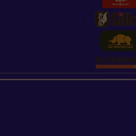
STIHL