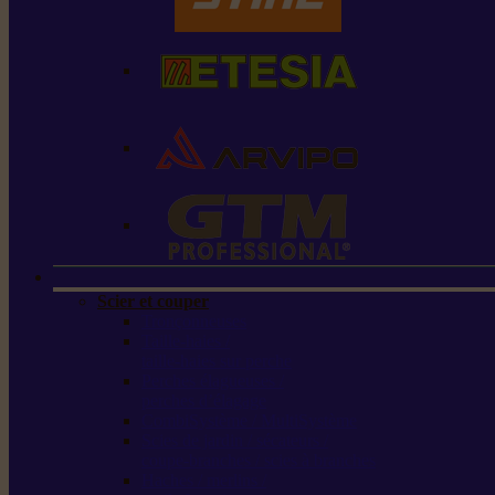
Scier et couper
Tronçonneuses
Taille-haies /
taille-haies sur perche
Perches élagueuses /
perches d’élagage
CombiSystème / MultiSystème
Scies de jardin / sécateurs /
coupe-branches / scies à branches
Haches / merlins /