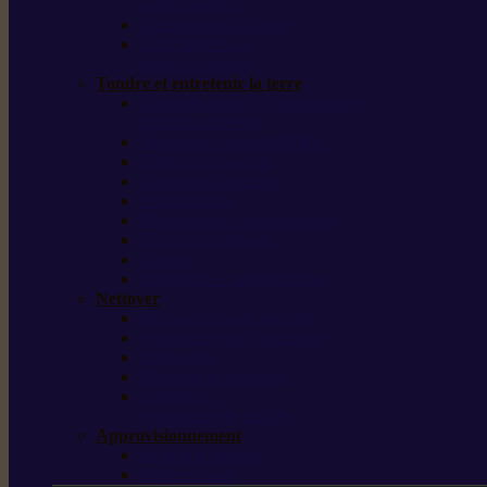
outils forestiers
Découpeuses à disque
Tronçonneuse à
pierre et à béton
Tondre et entretenir la terre
Coupe-bordures / Coupe-herbes /
Débroussailleuses
Tondeuses robots iMOW®
Tondeuses à gazon
Tondeuses mulching
Scarificateurs
Motoculteurs / motobineuses
Tracteurs tondeuses
Tarières
Atomiseurs / pulvérisateurs
Nettoyer
Nettoyeurs haute pression
Aspirateurs eau / poussière
Balayeuses
Broyeurs de végétaux
Souffleurs /
Aspirateurs de feuilles
Approvisionnement
Gestion d’énergie
Pompes à eau