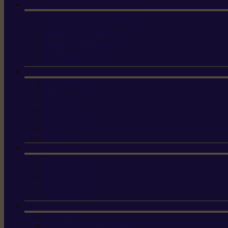
Machine à brosser et scarifier
les mauvaises herbes
Tondeuses tout-terrain
Tondeuses autoportées
Tondeuses à gazon
ET-Lander
X3 GEN-2
X4
X5 Gen 2
X7 Gen 2
X7 Plus Gen 2
X9
X9 Plus
Haches
Lames et pièces
Scies à perche
Scies fixes
Scies pliantes
Sécateurs
Sécateur électrique portable