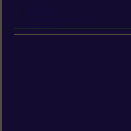
Scies à tirer
Outils de jardin
Outils de cuisine
Couteaux pour le greffage et la taille
Édition spéciale