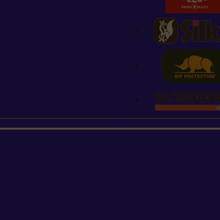
STIHL