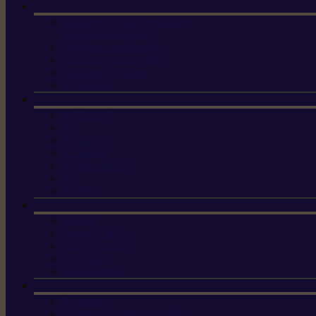
Machine à brosser et scarifier
les mauvaises herbes
Tondeuses tout-terrain
Tondeuses autoportées
Tondeuses à gazon
ET-Lander
X3 GEN-2
X4
X5 Gen 2
X7 Gen 2
X7 Plus Gen 2
X9
X9 Plus
Haches
Lames et pièces
Scies à perche
Scies fixes
Scies pliantes
Sécateurs
Sécateur électrique portable