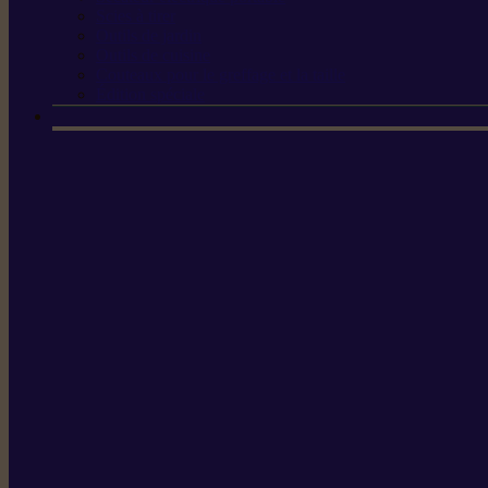
Scies à tirer
Outils de jardin
Outils de cuisine
Couteaux pour le greffage et la taille
Édition spéciale