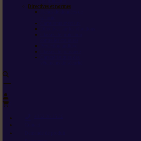
de protection
Directives et normes
Fiches de données de
sécurité
Carburants spéciaux
Directives sur les vibrations
Classes de protection
contre les coupures
Protection auditive
Classes de poussière
Caractéristiques des
vêtements de sécurité
0
+352 26 15 26
Contact
Demande de produit