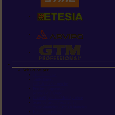
Scier et couper
Tronçonneuses
Taille-haies /
taille-haies sur perche
Perches élagueuses /
perches d’élagage
CombiSystème / MultiSystème
Scies de jardin / sécateurs /
coupe-branches / scies à branches
Haches / merlins /