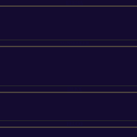
ETESIA
SUNSEEKER
SILKY
FELCO