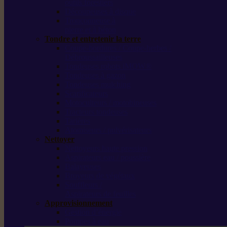
outils forestiers
Découpeuses à disque
Tronçonneuse à
pierre et à béton
Tondre et entretenir la terre
Coupe-bordures / Coupe-herbes /
Débroussailleuses
Tondeuses robots iMOW®
Tondeuses à gazon
Tondeuses mulching
Scarificateurs
Motoculteurs / motobineuses
Tracteurs tondeuses
Tarières
Atomiseurs / pulvérisateurs
Nettoyer
Nettoyeurs haute pression
Aspirateurs eau / poussière
Balayeuses
Broyeurs de végétaux
Souffleurs /
Aspirateurs de feuilles
Approvisionnement
Gestion d’énergie
Pompes à eau