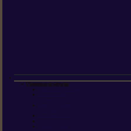
Vêtements de sécurité
Lunettes de protection
Protection auditive,
du visage et de la tête
Bottes et chaussures
de sécurité
Pantalons de travail
Gants de travail
T-shirts et vestes