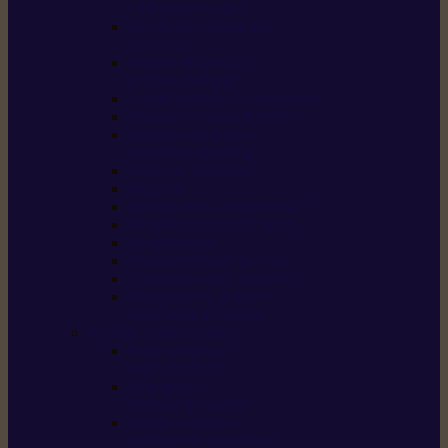
/ débroussailleuses
Souffleurs / aspirateurs
de feuilles
Perches élagueuses /
perches d’élagage
CombiSystème / MultiSystème
Tondeuses robots iMOW®
Tondeuses à gazon /
tondeuses mulching
Tracteurs tondeuses
Broyeurs
Motoculteurs / motobineuses
Pulvérisateurs / atomiseurs
Scarificateurs
Nettoyeurs haute pression
Aspirateurs eau / poussière
Tronçonneuse à pierre /
tronçonneuse à béton
Produits consommables
Huiles moteur /
huile-de-chaîne
Détergents /
Produits d’entretien
Bidons d’essence /
systèmes de remplissage