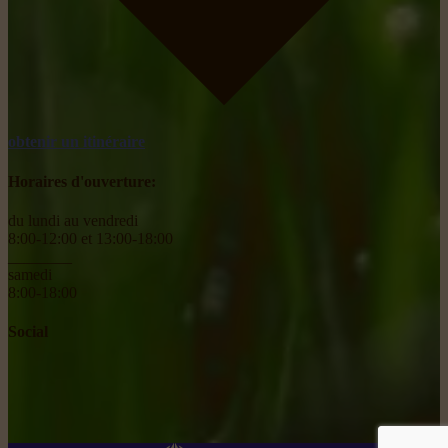
obtenir un itinéraire
Horaires d'ouverture:
du lundi au vendredi
8:00-12:00 et 13:00-18:00
________
samedi
8:00-18:00
Social