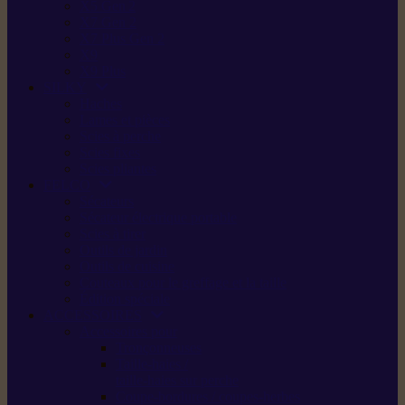
X5 Gen 2
X7 Gen 2
X7 Plus Gen 2
X9
X9 Plus
SILKY
Haches
Lames et pièces
Scies à perche
Scies fixes
Scies pliantes
FELCO
Sécateurs
Sécateur électrique portable
Scies à tirer
Outils de jardin
Outils de cuisine
Couteaux pour le greffage et la taille
Édition spéciale
ACCESSOIRES
Accessoires pour
Tronçonneuses
Taille-haies /
taille-haies sur perche
Coupe-bordures / coupes-herbes