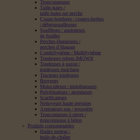
Tronçonneuses
Taille-haies /
taille-haies sur perche
Coupe-bordures / coupes-herbes
/ débroussailleuses
Souffleurs / aspirateurs
de feuilles
Perches élagueuses /
perches d’élagage
CombiSystème / MultiSystème
Tondeuses robots iMOW®
Tondeuses à gazon /
tondeuses mulching
Tracteurs tondeuses
Broyeurs
Motoculteurs / motobineuses
Pulvérisateurs / atomiseurs
Scarificateurs
Nettoyeurs haute pression
Aspirateurs eau / poussière
Tronçonneuse à pierre /
tronçonneuse à béton
Produits consommables
Huiles moteur /
huile-de-chaîne