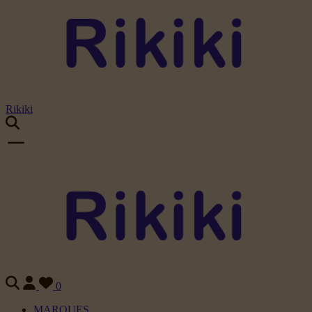
Rikiki
0
MARQUES