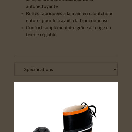
autonettoyante
Bottes fabriquées à la main en caoutchouc
naturel pour le travail à la tronçonneuse
Confort supplémentaire grâce à la tige en
textile réglable