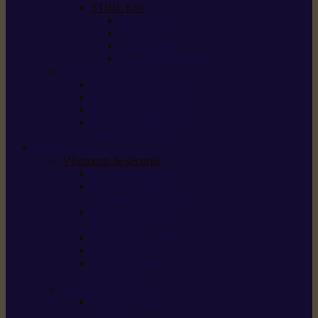
STIHL Kits
Service Kits
Cut Kits
Upgrade Kits
Care & Clean Kits
Batteries et chargeurs
Système de batterie AS
Système de batterie AP
Système de batterie AK
STIHL connected /
solutions connectées
Sécurité
Vêtements de sécurité
Lunettes de protection
Protection auditive,
du visage et de la tête
Bottes et chaussures
de sécurité
Pantalons de travail
Gants de travail
T-shirts et vestes
de protection
Directives et normes
Fiches de données de
sécurité