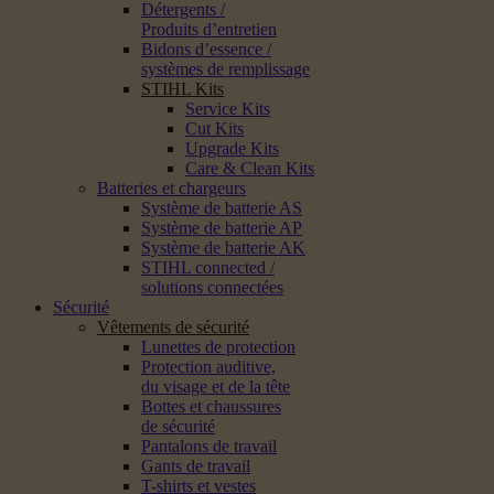
Détergents /
Produits d’entretien
Bidons d’essence /
systèmes de remplissage
STIHL Kits
Service Kits
Cut Kits
Upgrade Kits
Care & Clean Kits
Batteries et chargeurs
Système de batterie AS
Système de batterie AP
Système de batterie AK
STIHL connected /
solutions connectées
Sécurité
Vêtements de sécurité
Lunettes de protection
Protection auditive,
du visage et de la tête
Bottes et chaussures
de sécurité
Pantalons de travail
Gants de travail
T-shirts et vestes