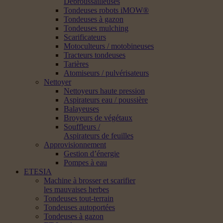
Débroussailleuses
Tondeuses robots iMOW®
Tondeuses à gazon
Tondeuses mulching
Scarificateurs
Motoculteurs / motobineuses
Tracteurs tondeuses
Tarières
Atomiseurs / pulvérisateurs
Nettoyer
Nettoyeurs haute pression
Aspirateurs eau / poussière
Balayeuses
Broyeurs de végétaux
Souffleurs /
Aspirateurs de feuilles
Approvisionnement
Gestion d’énergie
Pompes à eau
ETESIA
Machine à brosser et scarifier
les mauvaises herbes
Tondeuses tout-terrain
Tondeuses autoportées
Tondeuses à gazon