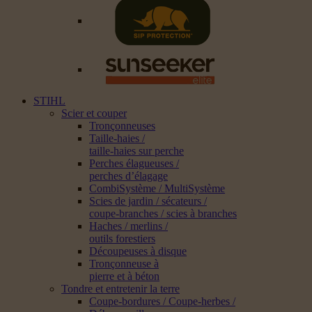
STIHL
Scier et couper
Tronçonneuses
Taille-haies /
taille-haies sur perche
Perches élagueuses /
perches d’élagage
CombiSystème / MultiSystème
Scies de jardin / sécateurs /
coupe-branches / scies à branches
Haches / merlins /
outils forestiers
Découpeuses à disque
Tronçonneuse à
pierre et à béton
Tondre et entretenir la terre
Coupe-bordures / Coupe-herbes /