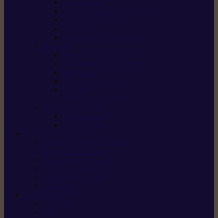
Scarificateurs
Motoculteurs / motobineuses
Tracteurs tondeuses
Tarières
Atomiseurs / pulvérisateurs
Nettoyer
Nettoyeurs haute pression
Aspirateurs eau / poussière
Balayeuses
Broyeurs de végétaux
Souffleurs /
Aspirateurs de feuilles
Approvisionnement
Gestion d’énergie
Pompes à eau
ETESIA
Machine à brosser et scarifier
les mauvaises herbes
Tondeuses tout-terrain
Tondeuses autoportées
Tondeuses à gazon
ET-Lander
SUNSEEKER
X3 GEN-2
X4