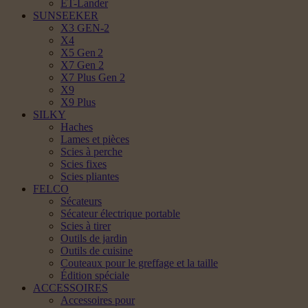
ET-Lander
SUNSEEKER
X3 GEN-2
X4
X5 Gen 2
X7 Gen 2
X7 Plus Gen 2
X9
X9 Plus
SILKY
Haches
Lames et pièces
Scies à perche
Scies fixes
Scies pliantes
FELCO
Sécateurs
Sécateur électrique portable
Scies à tirer
Outils de jardin
Outils de cuisine
Couteaux pour le greffage et la taille
Édition spéciale
ACCESSOIRES
Accessoires pour