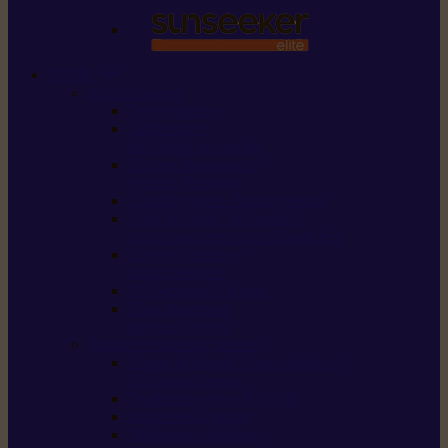
STIHL
Scier et couper
Tronçonneuses
Taille-haies /
taille-haies sur perche
Perches élagueuses /
perches d’élagage
CombiSystème / MultiSystème
Scies de jardin / sécateurs /
coupe-branches / scies à branches
Haches / merlins /
outils forestiers
Découpeuses à disque
Tronçonneuse à
pierre et à béton
Tondre et entretenir la terre
Coupe-bordures / Coupe-herbes /
Débroussailleuses
Tondeuses robots iMOW®
Tondeuses à gazon
Tondeuses mulching