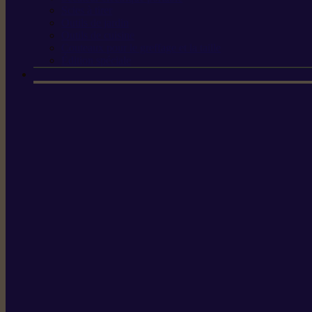
Scies à tirer
Outils de jardin
Outils de cuisine
Couteaux pour le greffage et la taille
Édition spéciale