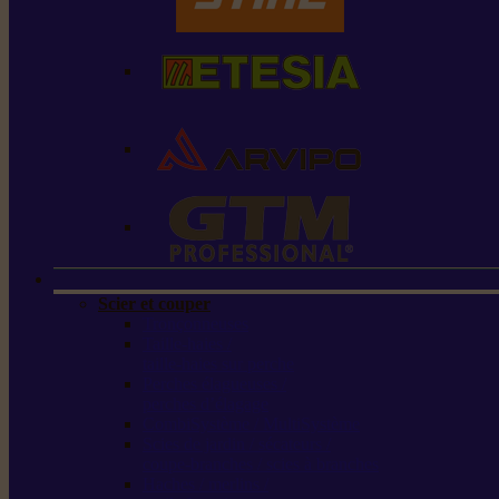
Scier et couper
Tronçonneuses
Taille-haies /
taille-haies sur perche
Perches élagueuses /
perches d’élagage
CombiSystème / MultiSystème
Scies de jardin / sécateurs /
coupe-branches / scies à branches
Haches / merlins /