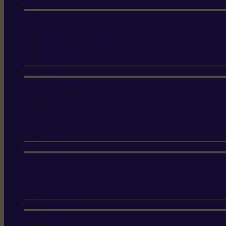
Machine à brosser et scarifier
les mauvaises herbes
Tondeuses tout-terrain
Tondeuses autoportées
Tondeuses à gazon
ET-Lander
X3 GEN-2
X4
X5 Gen 2
X7 Gen 2
X7 Plus Gen 2
X9
X9 Plus
Haches
Lames et pièces
Scies à perche
Scies fixes
Scies pliantes
Sécateurs
Sécateur électrique portable