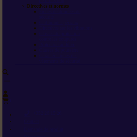
de protection
Directives et normes
Fiches de données de
sécurité
Carburants spéciaux
Directives sur les vibrations
Classes de protection
contre les coupures
Protection auditive
Classes de poussière
Caractéristiques des
vêtements de sécurité
0
+352 26 15 26
Contact
Demande de produit