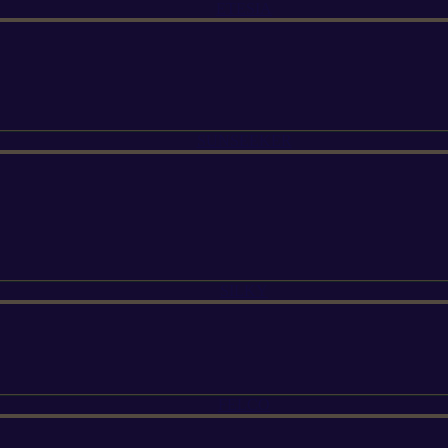
ETESIA
SUNSEEKER
SILKY
FELCO