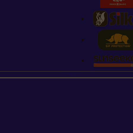
STIHL