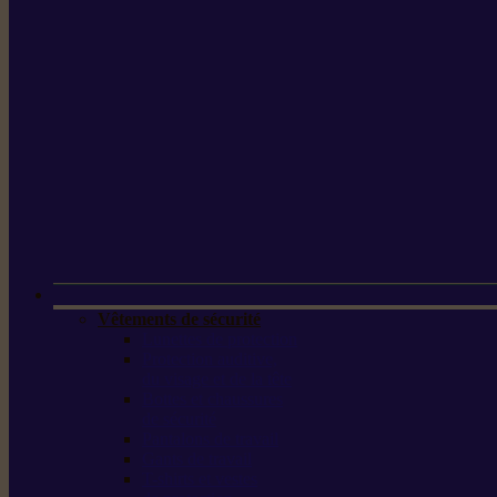
Vêtements de sécurité
Lunettes de protection
Protection auditive,
du visage et de la tête
Bottes et chaussures
de sécurité
Pantalons de travail
Gants de travail
T-shirts et vestes