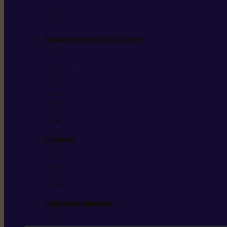
outils forestiers
Découpeuses à disque
Tronçonneuse à
pierre et à béton
Tondre et entretenir la terre
Coupe-bordures / Coupe-herbes /
Débroussailleuses
Tondeuses robots iMOW®
Tondeuses à gazon
Tondeuses mulching
Scarificateurs
Motoculteurs / motobineuses
Tracteurs tondeuses
Tarières
Atomiseurs / pulvérisateurs
Nettoyer
Nettoyeurs haute pression
Aspirateurs eau / poussière
Balayeuses
Broyeurs de végétaux
Souffleurs /
Aspirateurs de feuilles
Approvisionnement
Gestion d’énergie
Pompes à eau