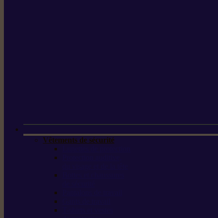
Vêtements de sécurité
Lunettes de protection
Protection auditive,
du visage et de la tête
Bottes et chaussures
de sécurité
Pantalons de travail
Gants de travail
T-shirts et vestes