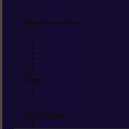
outils forestiers
Découpeuses à disque
Tronçonneuse à
pierre et à béton
Tondre et entretenir la terre
Coupe-bordures / Coupe-herbes /
Débroussailleuses
Tondeuses robots iMOW®
Tondeuses à gazon
Tondeuses mulching
Scarificateurs
Motoculteurs / motobineuses
Tracteurs tondeuses
Tarières
Atomiseurs / pulvérisateurs
Nettoyer
Nettoyeurs haute pression
Aspirateurs eau / poussière
Balayeuses
Broyeurs de végétaux
Souffleurs /
Aspirateurs de feuilles
Approvisionnement
Gestion d’énergie
Pompes à eau