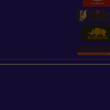
STIHL