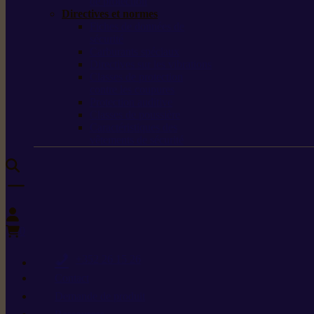
de protection
Directives et normes
Fiches de données de
sécurité
Carburants spéciaux
Directives sur les vibrations
Classes de protection
contre les coupures
Protection auditive
Classes de poussière
Caractéristiques des
vêtements de sécurité
0
+352 26 15 26
Contact
Demande de produit