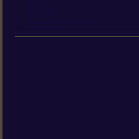
Scies à tirer
Outils de jardin
Outils de cuisine
Couteaux pour le greffage et la taille
Édition spéciale