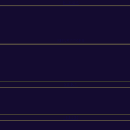
ETESIA
SUNSEEKER
SILKY
FELCO