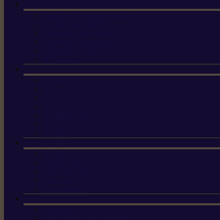
Machine à brosser et scarifier
les mauvaises herbes
Tondeuses tout-terrain
Tondeuses autoportées
Tondeuses à gazon
ET-Lander
X3 GEN-2
X4
X5 Gen 2
X7 Gen 2
X7 Plus Gen 2
X9
X9 Plus
Haches
Lames et pièces
Scies à perche
Scies fixes
Scies pliantes
Sécateurs
Sécateur électrique portable