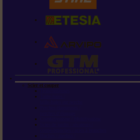
Scier et couper
Tronçonneuses
Taille-haies /
taille-haies sur perche
Perches élagueuses /
perches d’élagage
CombiSystème / MultiSystème
Scies de jardin / sécateurs /
coupe-branches / scies à branches
Haches / merlins /