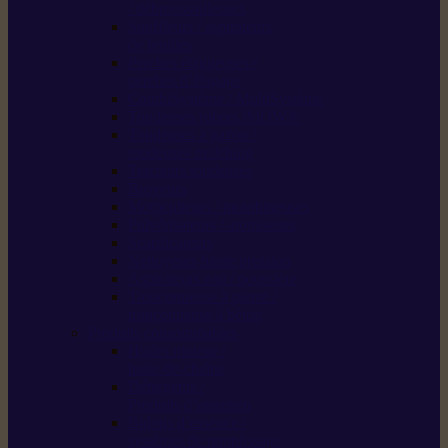
/ débroussailleuses
Souffleurs / aspirateurs
de feuilles
Perches élagueuses /
perches d’élagage
CombiSystème / MultiSystème
Tondeuses robots iMOW®
Tondeuses à gazon /
tondeuses mulching
Tracteurs tondeuses
Broyeurs
Motoculteurs / motobineuses
Pulvérisateurs / atomiseurs
Scarificateurs
Nettoyeurs haute pression
Aspirateurs eau / poussière
Tronçonneuse à pierre /
tronçonneuse à béton
Produits consommables
Huiles moteur /
huile-de-chaîne
Détergents /
Produits d’entretien
Bidons d’essence /
systèmes de remplissage