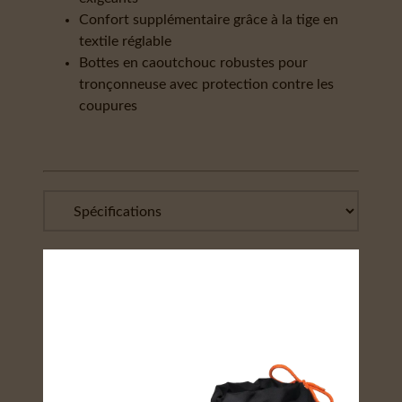
Confort supplémentaire grâce à la tige en
textile réglable
Bottes en caoutchouc robustes pour
tronçonneuse avec protection contre les
coupures