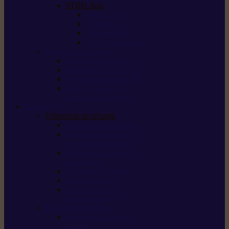
STIHL Kits
Service Kits
Cut Kits
Upgrade Kits
Care & Clean Kits
Batteries et chargeurs
Système de batterie AS
Système de batterie AP
Système de batterie AK
STIHL connected /
solutions connectées
Sécurité
Vêtements de sécurité
Lunettes de protection
Protection auditive,
du visage et de la tête
Bottes et chaussures
de sécurité
Pantalons de travail
Gants de travail
T-shirts et vestes
de protection
Directives et normes
Fiches de données de
sécurité