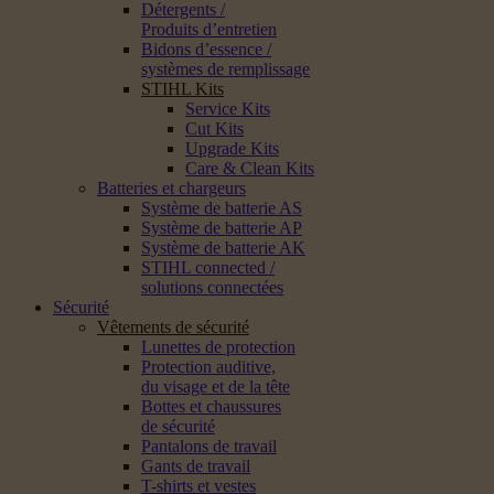
Détergents /
Produits d’entretien
Bidons d’essence /
systèmes de remplissage
STIHL Kits
Service Kits
Cut Kits
Upgrade Kits
Care & Clean Kits
Batteries et chargeurs
Système de batterie AS
Système de batterie AP
Système de batterie AK
STIHL connected /
solutions connectées
Sécurité
Vêtements de sécurité
Lunettes de protection
Protection auditive,
du visage et de la tête
Bottes et chaussures
de sécurité
Pantalons de travail
Gants de travail
T-shirts et vestes