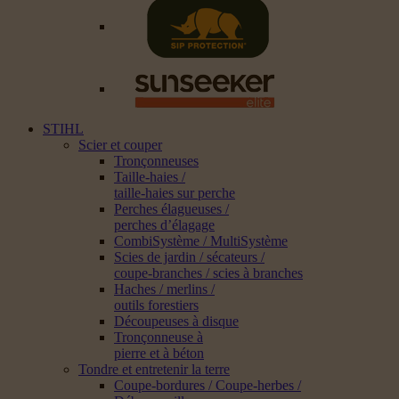
STIHL
Scier et couper
Tronçonneuses
Taille-haies /
taille-haies sur perche
Perches élagueuses /
perches d’élagage
CombiSystème / MultiSystème
Scies de jardin / sécateurs /
coupe-branches / scies à branches
Haches / merlins /
outils forestiers
Découpeuses à disque
Tronçonneuse à
pierre et à béton
Tondre et entretenir la terre
Coupe-bordures / Coupe-herbes /