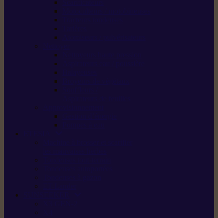
Scarificateurs
Motoculteurs / motobineuses
Tracteurs tondeuses
Tarières
Atomiseurs / pulvérisateurs
Nettoyer
Nettoyeurs haute pression
Aspirateurs eau / poussière
Balayeuses
Broyeurs de végétaux
Souffleurs /
Aspirateurs de feuilles
Approvisionnement
Gestion d’énergie
Pompes à eau
ETESIA
Machine à brosser et scarifier
les mauvaises herbes
Tondeuses tout-terrain
Tondeuses autoportées
Tondeuses à gazon
ET-Lander
SUNSEEKER
X3 GEN-2
X4