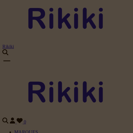
Rikiki
0
MARQUES