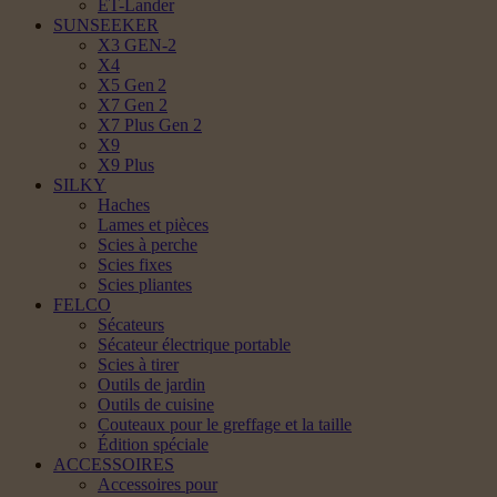
ET-Lander
SUNSEEKER
X3 GEN-2
X4
X5 Gen 2
X7 Gen 2
X7 Plus Gen 2
X9
X9 Plus
SILKY
Haches
Lames et pièces
Scies à perche
Scies fixes
Scies pliantes
FELCO
Sécateurs
Sécateur électrique portable
Scies à tirer
Outils de jardin
Outils de cuisine
Couteaux pour le greffage et la taille
Édition spéciale
ACCESSOIRES
Accessoires pour