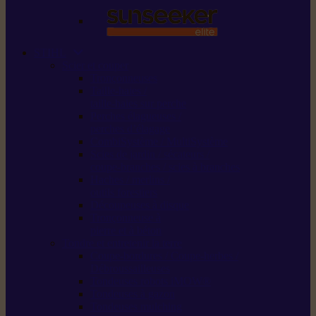
STIHL
Scier et couper
Tronçonneuses
Taille-haies /
taille-haies sur perche
Perches élagueuses /
perches d’élagage
CombiSystème / MultiSystème
Scies de jardin / sécateurs /
coupe-branches / scies à branches
Haches / merlins /
outils forestiers
Découpeuses à disque
Tronçonneuse à
pierre et à béton
Tondre et entretenir la terre
Coupe-bordures / Coupe-herbes /
Débroussailleuses
Tondeuses robots iMOW®
Tondeuses à gazon
Tondeuses mulching