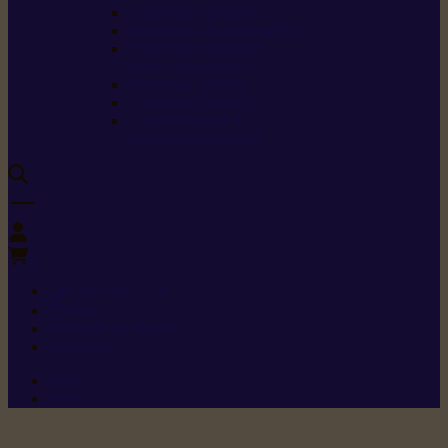
Carburants spéciaux
Directives sur les vibrations
Classes de protection
contre les coupures
Protection auditive
Classes de poussière
Caractéristiques des
vêtements de sécurité
0
+352 26 15 26
Contact
Demande de produit
Ressources
Menu 1
Menu 2