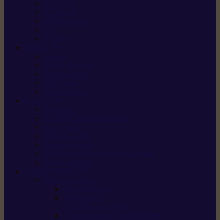
X5 Gen 2
X7 Gen 2
X7 Plus Gen 2
X9
X9 Plus
SILKY
Haches
Lames et pièces
Scies à perche
Scies fixes
Scies pliantes
FELCO
Sécateurs
Sécateur électrique portable
Scies à tirer
Outils de jardin
Outils de cuisine
Couteaux pour le greffage et la taille
Édition spéciale
ACCESSOIRES
Accessoires pour
Tronçonneuses
Taille-haies /
taille-haies sur perche
Coupe-bordures / coupes-herbes