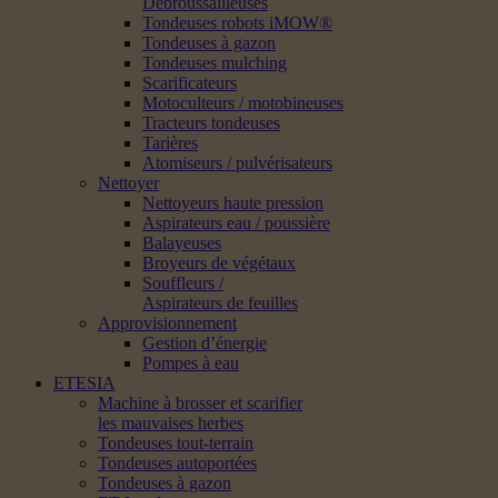
Débroussailleuses
Tondeuses robots iMOW®
Tondeuses à gazon
Tondeuses mulching
Scarificateurs
Motoculteurs / motobineuses
Tracteurs tondeuses
Tarières
Atomiseurs / pulvérisateurs
Nettoyer
Nettoyeurs haute pression
Aspirateurs eau / poussière
Balayeuses
Broyeurs de végétaux
Souffleurs /
Aspirateurs de feuilles
Approvisionnement
Gestion d’énergie
Pompes à eau
ETESIA
Machine à brosser et scarifier
les mauvaises herbes
Tondeuses tout-terrain
Tondeuses autoportées
Tondeuses à gazon