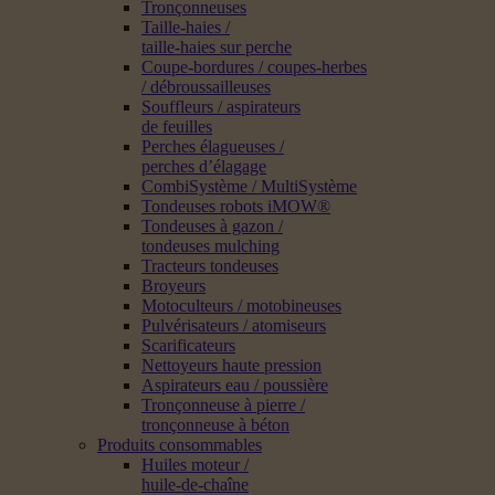
Tronçonneuses
Taille-haies /
taille-haies sur perche
Coupe-bordures / coupes-herbes
/ débroussailleuses
Souffleurs / aspirateurs
de feuilles
Perches élagueuses /
perches d’élagage
CombiSystème / MultiSystème
Tondeuses robots iMOW®
Tondeuses à gazon /
tondeuses mulching
Tracteurs tondeuses
Broyeurs
Motoculteurs / motobineuses
Pulvérisateurs / atomiseurs
Scarificateurs
Nettoyeurs haute pression
Aspirateurs eau / poussière
Tronçonneuse à pierre /
tronçonneuse à béton
Produits consommables
Huiles moteur /
huile-de-chaîne