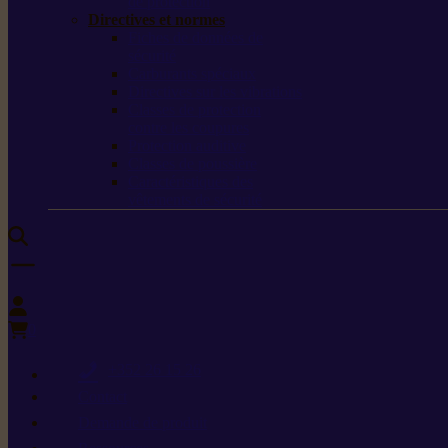
de protection
Directives et normes
Fiches de données de
sécurité
Carburants spéciaux
Directives sur les vibrations
Classes de protection
contre les coupures
Protection auditive
Classes de poussière
Caractéristiques des
vêtements de sécurité
0
+352 26 15 26
Contact
Demande de produit