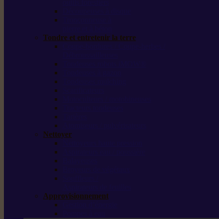
outils forestiers
Découpeuses à disque
Tronçonneuse à
pierre et à béton
Tondre et entretenir la terre
Coupe-bordures / Coupe-herbes /
Débroussailleuses
Tondeuses robots iMOW®
Tondeuses à gazon
Tondeuses mulching
Scarificateurs
Motoculteurs / motobineuses
Tracteurs tondeuses
Tarières
Atomiseurs / pulvérisateurs
Nettoyer
Nettoyeurs haute pression
Aspirateurs eau / poussière
Balayeuses
Broyeurs de végétaux
Souffleurs /
Aspirateurs de feuilles
Approvisionnement
Gestion d’énergie
Pompes à eau