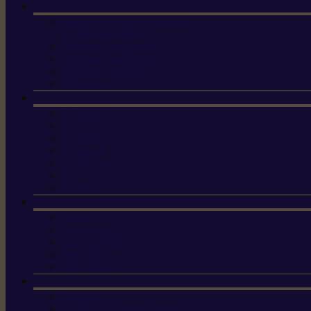
Machine à brosser et scarifier
les mauvaises herbes
Tondeuses tout-terrain
Tondeuses autoportées
Tondeuses à gazon
ET-Lander
X3 GEN-2
X4
X5 Gen 2
X7 Gen 2
X7 Plus Gen 2
X9
X9 Plus
Haches
Lames et pièces
Scies à perche
Scies fixes
Scies pliantes
Sécateurs
Sécateur électrique portable