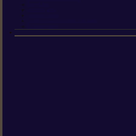
Scies à tirer
Outils de jardin
Outils de cuisine
Couteaux pour le greffage et la taille
Édition spéciale