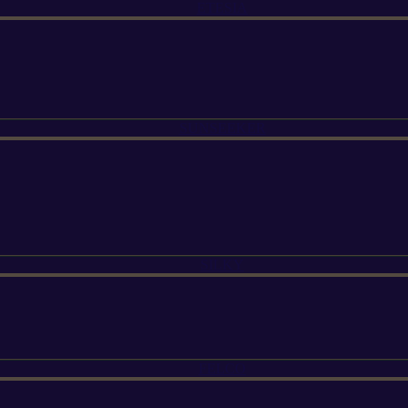
ETESIA
SUNSEEKER
SILKY
FELCO