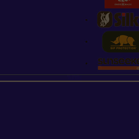
STIHL