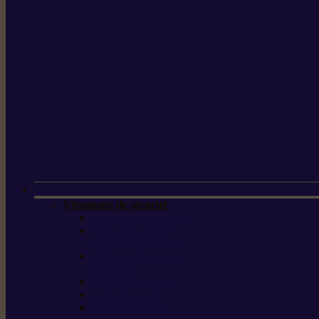
Vêtements de sécurité
Lunettes de protection
Protection auditive,
du visage et de la tête
Bottes et chaussures
de sécurité
Pantalons de travail
Gants de travail
T-shirts et vestes