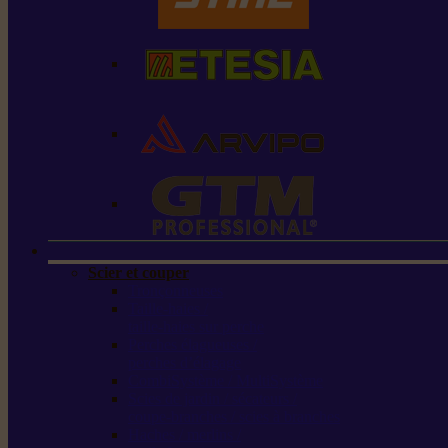
Scier et couper
Tronçonneuses
Taille-haies /
taille-haies sur perche
Perches élagueuses /
perches d’élagage
CombiSystème / MultiSystème
Scies de jardin / sécateurs /
coupe-branches / scies à branches
Haches / merlins /