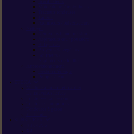
Scarificateurs
Motoculteurs / motobineuses
Tracteurs tondeuses
Tarières
Atomiseurs / pulvérisateurs
Nettoyer
Nettoyeurs haute pression
Aspirateurs eau / poussière
Balayeuses
Broyeurs de végétaux
Souffleurs /
Aspirateurs de feuilles
Approvisionnement
Gestion d’énergie
Pompes à eau
ETESIA
Machine à brosser et scarifier
les mauvaises herbes
Tondeuses tout-terrain
Tondeuses autoportées
Tondeuses à gazon
ET-Lander
SUNSEEKER
X3 GEN-2
X4