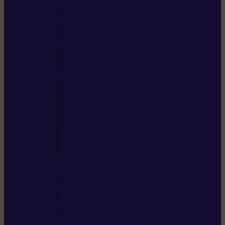
/ débroussailleuses
Souffleurs / aspirateurs
de feuilles
Perches élagueuses /
perches d’élagage
CombiSystème / MultiSystème
Tondeuses robots iMOW®
Tondeuses à gazon /
tondeuses mulching
Tracteurs tondeuses
Broyeurs
Motoculteurs / motobineuses
Pulvérisateurs / atomiseurs
Scarificateurs
Nettoyeurs haute pression
Aspirateurs eau / poussière
Tronçonneuse à pierre /
tronçonneuse à béton
Produits consommables
Huiles moteur /
huile-de-chaîne
Détergents /
Produits d’entretien
Bidons d’essence /
systèmes de remplissage