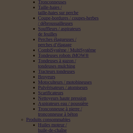
Tronçonneuses
Taille-haies /
taille-haies sur perche
Coupe-bordures / coupes-herbes
/ débroussailleuses
Souffleurs / aspirateurs
de feuilles
Perches élagueuses /
perches d’élagage
CombiSystème / MultiSystème
Tondeuses robots iMOW®
Tondeuses à gazon /
tondeuses mulching
Tracteurs tondeuses
Broyeurs
Motoculteurs / motobineuses
Pulvérisateurs / atomiseurs
Scarificateurs
Nettoyeurs haute pression
Aspirateurs eau / poussière
Tronçonneuse à pierre /
tronçonneuse à béton
Produits consommables
Huiles moteur /
huile-de-chaîne