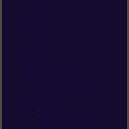
X5 Gen 2
X7 Gen 2
X7 Plus Gen 2
X9
X9 Plus
SILKY
Haches
Lames et pièces
Scies à perche
Scies fixes
Scies pliantes
FELCO
Sécateurs
Sécateur électrique portable
Scies à tirer
Outils de jardin
Outils de cuisine
Couteaux pour le greffage et la taille
Édition spéciale
ACCESSOIRES
Accessoires pour
Tronçonneuses
Taille-haies /
taille-haies sur perche
Coupe-bordures / coupes-herbes