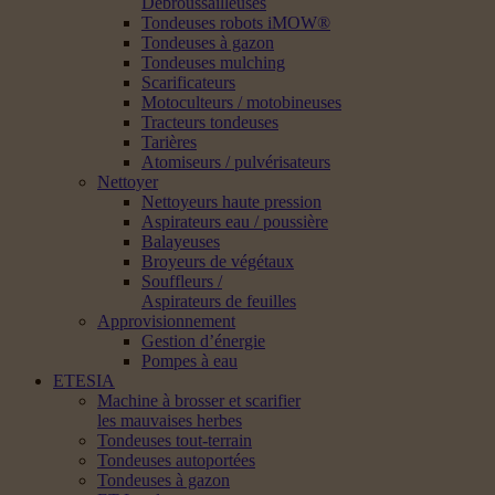
Débroussailleuses
Tondeuses robots iMOW®
Tondeuses à gazon
Tondeuses mulching
Scarificateurs
Motoculteurs / motobineuses
Tracteurs tondeuses
Tarières
Atomiseurs / pulvérisateurs
Nettoyer
Nettoyeurs haute pression
Aspirateurs eau / poussière
Balayeuses
Broyeurs de végétaux
Souffleurs /
Aspirateurs de feuilles
Approvisionnement
Gestion d’énergie
Pompes à eau
ETESIA
Machine à brosser et scarifier
les mauvaises herbes
Tondeuses tout-terrain
Tondeuses autoportées
Tondeuses à gazon