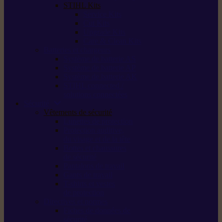
STIHL Kits
Service Kits
Cut Kits
Upgrade Kits
Care & Clean Kits
Batteries et chargeurs
Système de batterie AS
Système de batterie AP
Système de batterie AK
STIHL connected /
solutions connectées
Sécurité
Vêtements de sécurité
Lunettes de protection
Protection auditive,
du visage et de la tête
Bottes et chaussures
de sécurité
Pantalons de travail
Gants de travail
T-shirts et vestes
de protection
Directives et normes
Fiches de données de
sécurité