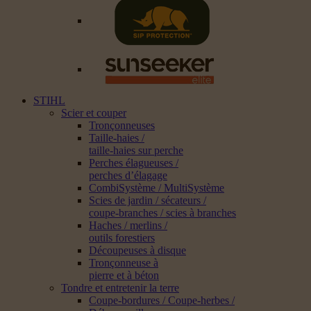
STIHL
Scier et couper
Tronçonneuses
Taille-haies /
taille-haies sur perche
Perches élagueuses /
perches d’élagage
CombiSystème / MultiSystème
Scies de jardin / sécateurs /
coupe-branches / scies à branches
Haches / merlins /
outils forestiers
Découpeuses à disque
Tronçonneuse à
pierre et à béton
Tondre et entretenir la terre
Coupe-bordures / Coupe-herbes /