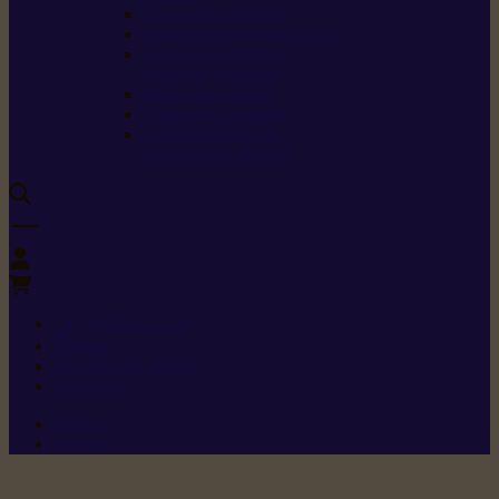
Carburants spéciaux
Directives sur les vibrations
Classes de protection
contre les coupures
Protection auditive
Classes de poussière
Caractéristiques des
vêtements de sécurité
0
+352 26 15 26
Contact
Demande de produit
Ressources
Menu 1
Menu 2