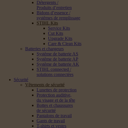
Détergents /
Produits d’entretien
Bidons d’essence /
systèmes de remplissage
STIHL Kits
Service Kits
Cut Kits
Upgrade Kits
Care & Clean Kits
Batteries et chargeurs
Système de batterie AS
Système de batterie AP
Système de batterie AK
STIHL connected /
solutions connectées
Sécurité
Vêtements de sécurité
Lunettes de protection
Protection auditive,
du visage et de la tête
Bottes et chaussures
de sécurité
Pantalons de travail
Gants de travail
T-shirts et vestes