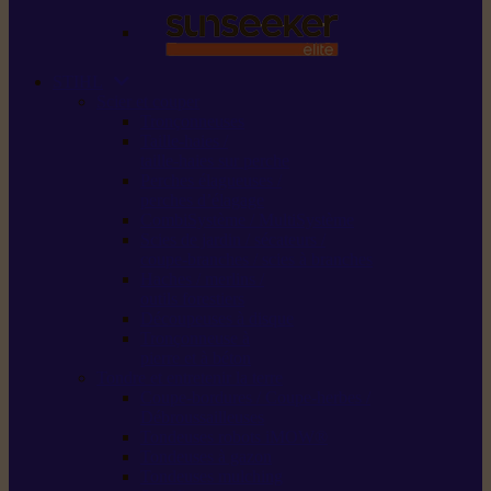
STIHL
Scier et couper
Tronçonneuses
Taille-haies /
taille-haies sur perche
Perches élagueuses /
perches d’élagage
CombiSystème / MultiSystème
Scies de jardin / sécateurs /
coupe-branches / scies à branches
Haches / merlins /
outils forestiers
Découpeuses à disque
Tronçonneuse à
pierre et à béton
Tondre et entretenir la terre
Coupe-bordures / Coupe-herbes /
Débroussailleuses
Tondeuses robots iMOW®
Tondeuses à gazon
Tondeuses mulching