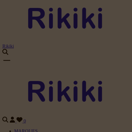
Rikiki
0
MARQUES