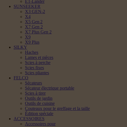
ET-Lander
SUNSEEKER
X3 GEN-2
X4
X5 Gen 2
X7 Gen 2
X7 Plus Gen 2
X9
X9 Plus
SILKY
Haches
Lames et pièces
Scies à perche
Scies fixes
Scies pliantes
FELCO
Sécateurs
Sécateur électrique portable
Scies à tirer
Outils de jardin
Outils de cuisine
Couteaux pour le greffage et la taille
Édition spéciale
ACCESSOIRES
Accessoires pour