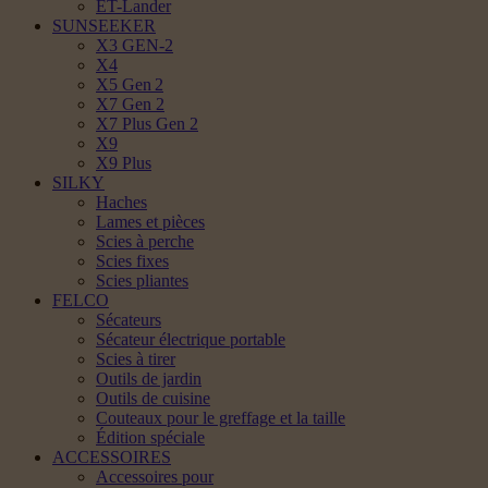
ET-Lander
SUNSEEKER
X3 GEN-2
X4
X5 Gen 2
X7 Gen 2
X7 Plus Gen 2
X9
X9 Plus
SILKY
Haches
Lames et pièces
Scies à perche
Scies fixes
Scies pliantes
FELCO
Sécateurs
Sécateur électrique portable
Scies à tirer
Outils de jardin
Outils de cuisine
Couteaux pour le greffage et la taille
Édition spéciale
ACCESSOIRES
Accessoires pour