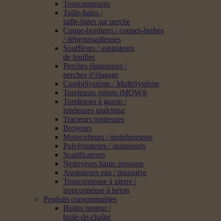
Tronçonneuses
Taille-haies /
taille-haies sur perche
Coupe-bordures / coupes-herbes
/ débroussailleuses
Souffleurs / aspirateurs
de feuilles
Perches élagueuses /
perches d’élagage
CombiSystème / MultiSystème
Tondeuses robots iMOW®
Tondeuses à gazon /
tondeuses mulching
Tracteurs tondeuses
Broyeurs
Motoculteurs / motobineuses
Pulvérisateurs / atomiseurs
Scarificateurs
Nettoyeurs haute pression
Aspirateurs eau / poussière
Tronçonneuse à pierre /
tronçonneuse à béton
Produits consommables
Huiles moteur /
huile-de-chaîne