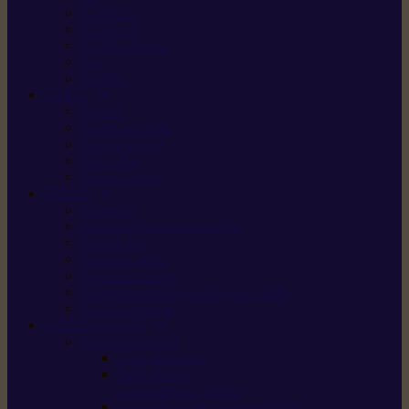
X5 Gen 2
X7 Gen 2
X7 Plus Gen 2
X9
X9 Plus
SILKY
Haches
Lames et pièces
Scies à perche
Scies fixes
Scies pliantes
FELCO
Sécateurs
Sécateur électrique portable
Scies à tirer
Outils de jardin
Outils de cuisine
Couteaux pour le greffage et la taille
Édition spéciale
ACCESSOIRES
Accessoires pour
Tronçonneuses
Taille-haies /
taille-haies sur perche
Coupe-bordures / coupes-herbes