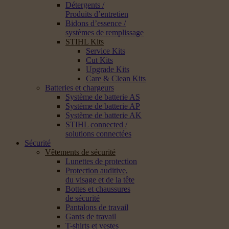
Détergents /
Produits d’entretien
Bidons d’essence /
systèmes de remplissage
STIHL Kits
Service Kits
Cut Kits
Upgrade Kits
Care & Clean Kits
Batteries et chargeurs
Système de batterie AS
Système de batterie AP
Système de batterie AK
STIHL connected /
solutions connectées
Sécurité
Vêtements de sécurité
Lunettes de protection
Protection auditive,
du visage et de la tête
Bottes et chaussures
de sécurité
Pantalons de travail
Gants de travail
T-shirts et vestes