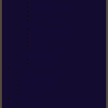
Scarificateurs
Motoculteurs / motobineuses
Tracteurs tondeuses
Tarières
Atomiseurs / pulvérisateurs
Nettoyer
Nettoyeurs haute pression
Aspirateurs eau / poussière
Balayeuses
Broyeurs de végétaux
Souffleurs /
Aspirateurs de feuilles
Approvisionnement
Gestion d’énergie
Pompes à eau
ETESIA
Machine à brosser et scarifier
les mauvaises herbes
Tondeuses tout-terrain
Tondeuses autoportées
Tondeuses à gazon
ET-Lander
SUNSEEKER
X3 GEN-2
X4