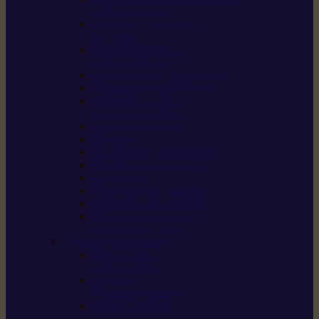
/ débroussailleuses
Souffleurs / aspirateurs
de feuilles
Perches élagueuses /
perches d’élagage
CombiSystème / MultiSystème
Tondeuses robots iMOW®
Tondeuses à gazon /
tondeuses mulching
Tracteurs tondeuses
Broyeurs
Motoculteurs / motobineuses
Pulvérisateurs / atomiseurs
Scarificateurs
Nettoyeurs haute pression
Aspirateurs eau / poussière
Tronçonneuse à pierre /
tronçonneuse à béton
Produits consommables
Huiles moteur /
huile-de-chaîne
Détergents /
Produits d’entretien
Bidons d’essence /
systèmes de remplissage