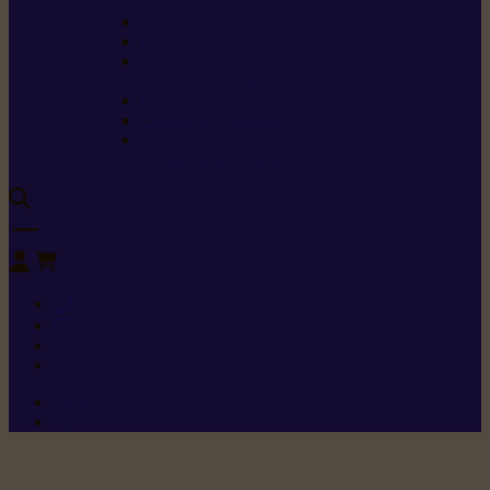
sécurité
Carburants spéciaux
Directives sur les vibrations
Classes de protection
contre les coupures
Protection auditive
Classes de poussière
Caractéristiques des
vêtements de sécurité
0
+352 26 15 26
Contact
Demande de produit
Ressources
Menu 1
Menu 2