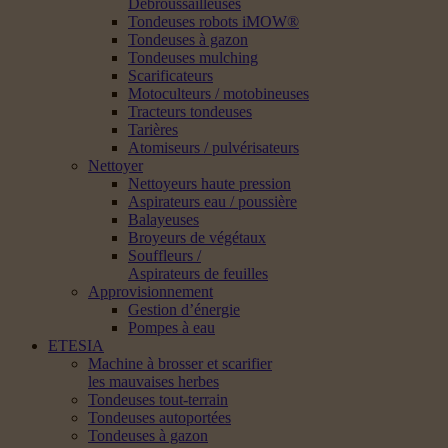
Débroussailleuses
Tondeuses robots iMOW®
Tondeuses à gazon
Tondeuses mulching
Scarificateurs
Motoculteurs / motobineuses
Tracteurs tondeuses
Tarières
Atomiseurs / pulvérisateurs
Nettoyer
Nettoyeurs haute pression
Aspirateurs eau / poussière
Balayeuses
Broyeurs de végétaux
Souffleurs /
Aspirateurs de feuilles
Approvisionnement
Gestion d’énergie
Pompes à eau
ETESIA
Machine à brosser et scarifier
les mauvaises herbes
Tondeuses tout-terrain
Tondeuses autoportées
Tondeuses à gazon