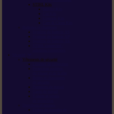
STIHL Kits
Service Kits
Cut Kits
Upgrade Kits
Care & Clean Kits
Batteries et chargeurs
Système de batterie AS
Système de batterie AP
Système de batterie AK
STIHL connected /
solutions connectées
Sécurité
Vêtements de sécurité
Lunettes de protection
Protection auditive,
du visage et de la tête
Bottes et chaussures
de sécurité
Pantalons de travail
Gants de travail
T-shirts et vestes
de protection
Directives et normes
Fiches de données de