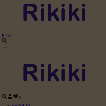
Rikiki
0
MARQUES