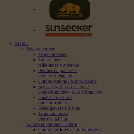
STIHL
Scier et couper
Tronçonneuses
Taille-haies /
taille-haies sur perche
Perches élagueuses /
perches d’élagage
CombiSystème / MultiSystème
Scies de jardin / sécateurs /
coupe-branches / scies à branches
Haches / merlins /
outils forestiers
Découpeuses à disque
Tronçonneuse à
pierre et à béton
Tondre et entretenir la terre
Coupe-bordures / Coupe-herbes /