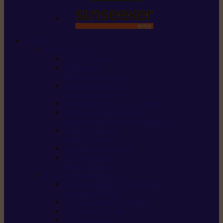
STIHL
Scier et couper
Tronçonneuses
Taille-haies /
taille-haies sur perche
Perches élagueuses /
perches d’élagage
CombiSystème / MultiSystème
Scies de jardin / sécateurs /
coupe-branches / scies à branches
Haches / merlins /
outils forestiers
Découpeuses à disque
Tronçonneuse à
pierre et à béton
Tondre et entretenir la terre
Coupe-bordures / Coupe-herbes /
Débroussailleuses
Tondeuses robots iMOW®
Tondeuses à gazon
Tondeuses mulching