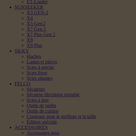
ET-Lander
SUNSEEKER
X3 GEN-2
X4
X5 Gen 2
X7 Gen 2
X7 Plus Gen 2
X9
X9 Plus
SILKY
Haches
Lames et pièces
Scies à perche
Scies fixes
Scies pliantes
FELCO
Sécateurs
Sécateur électrique portable
Scies à tirer
Outils de jardin
Outils de cuisine
Couteaux pour le greffage et la taille
Édition spéciale
ACCESSOIRES
Accessoires pour