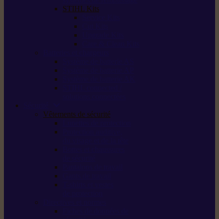
STIHL Kits
Service Kits
Cut Kits
Upgrade Kits
Care & Clean Kits
Batteries et chargeurs
Système de batterie AS
Système de batterie AP
Système de batterie AK
STIHL connected /
solutions connectées
Sécurité
Vêtements de sécurité
Lunettes de protection
Protection auditive,
du visage et de la tête
Bottes et chaussures
de sécurité
Pantalons de travail
Gants de travail
T-shirts et vestes
de protection
Directives et normes
Fiches de données de