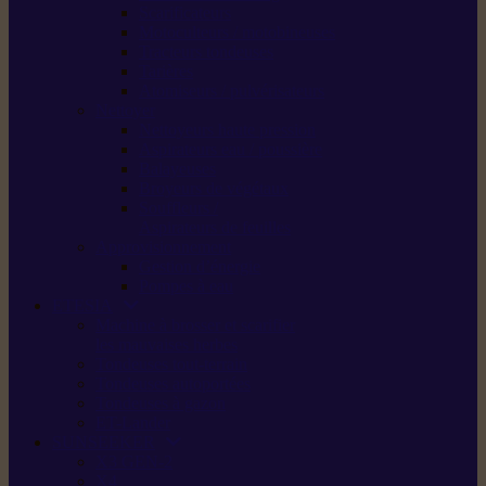
Scarificateurs
Motoculteurs / motobineuses
Tracteurs tondeuses
Tarières
Atomiseurs / pulvérisateurs
Nettoyer
Nettoyeurs haute pression
Aspirateurs eau / poussière
Balayeuses
Broyeurs de végétaux
Souffleurs /
Aspirateurs de feuilles
Approvisionnement
Gestion d’énergie
Pompes à eau
ETESIA
Machine à brosser et scarifier
les mauvaises herbes
Tondeuses tout-terrain
Tondeuses autoportées
Tondeuses à gazon
ET-Lander
SUNSEEKER
X3 GEN-2
X4