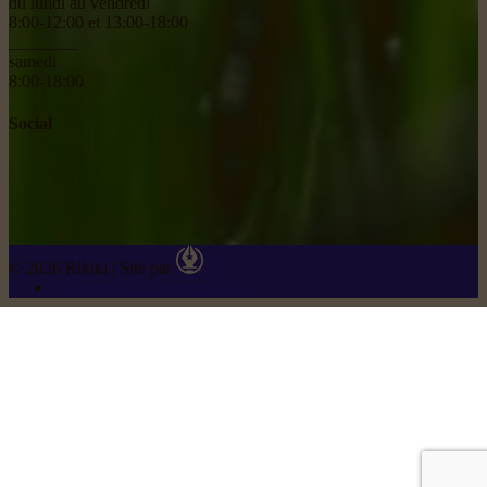
du lundi au vendredi
8:00-12:00 et 13:00-18:00
________
samedi
8:00-18:00
Social
© 2026 Rikiki
|
Site par
Politique de Confidentialité