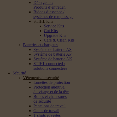
Détergents /
Produits d’entretien
Bidons d’essence /
systèmes de remplissage
STIHL Kits
Service Kits
Cut Kits
Upgrade Kits
Care & Clean Kits
Batteries et chargeurs
Système de batterie AS
Système de batterie AP
Système de batterie AK
STIHL connected /
solutions connectées
Sécurité
Vêtements de sécurité
Lunettes de protection
Protection auditive,
du visage et de la tête
Bottes et chaussures
de sécurité
Pantalons de travail
Gants de travail
T-shirts et vestes