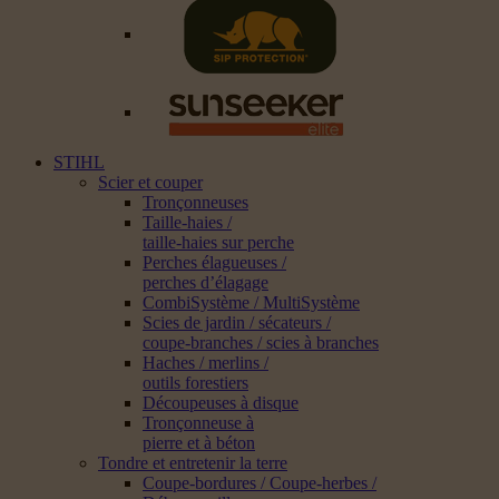
STIHL
Scier et couper
Tronçonneuses
Taille-haies /
taille-haies sur perche
Perches élagueuses /
perches d’élagage
CombiSystème / MultiSystème
Scies de jardin / sécateurs /
coupe-branches / scies à branches
Haches / merlins /
outils forestiers
Découpeuses à disque
Tronçonneuse à
pierre et à béton
Tondre et entretenir la terre
Coupe-bordures / Coupe-herbes /