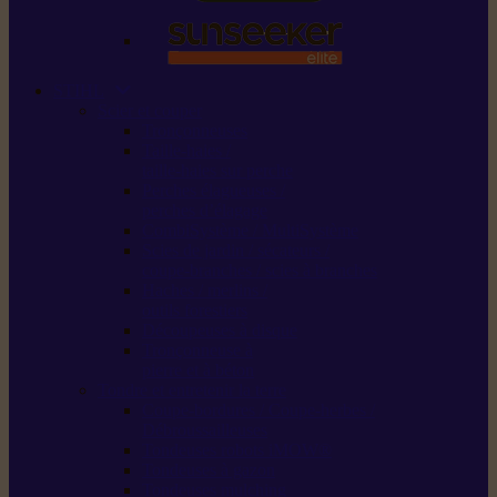
STIHL
Scier et couper
Tronçonneuses
Taille-haies /
taille-haies sur perche
Perches élagueuses /
perches d’élagage
CombiSystème / MultiSystème
Scies de jardin / sécateurs /
coupe-branches / scies à branches
Haches / merlins /
outils forestiers
Découpeuses à disque
Tronçonneuse à
pierre et à béton
Tondre et entretenir la terre
Coupe-bordures / Coupe-herbes /
Débroussailleuses
Tondeuses robots iMOW®
Tondeuses à gazon
Tondeuses mulching