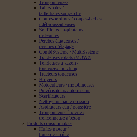
Tronçonneuses
Taille-haies /
taille-haies sur perche
Coupe-bordures / coupes-herbes
/ débroussailleuses
Souffleurs / aspirateurs
de feuilles
Perches élagueuses /
perches d’élagage
CombiSystème / MultiSystème
Tondeuses robots iMOW®
Tondeuses à gazon /
tondeuses mulching
Tracteurs tondeuses
Broyeurs
Motoculteurs / motobineuses
Pulvérisateurs / atomiseurs
Scarificateurs
Nettoyeurs haute pression
Aspirateurs eau / poussière
Tronçonneuse à pierre /
tronçonneuse à béton
Produits consommables
Huiles moteur /
huile-de-chaîne