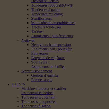
Débroussailleuses
Tondeuses robots iMOW®
Tondeuses à gazon
Tondeuses mulching
Scarificateurs
Motoculteurs / motobineuses
Tracteurs tondeuses
Tarières
Atomiseurs / pulvérisateurs
Nettoyer
Nettoyeurs haute pression
Aspirateurs eau / poussière
Balayeuses
Broyeurs de végétaux
Souffleurs /
Aspirateurs de feuilles
Approvisionnement
Gestion d’énergie
Pompes à eau
ETESIA
Machine à brosser et scarifier
les mauvaises herbes
Tondeuses tout-terrain
Tondeuses autoportées
Tondeuses à gazon