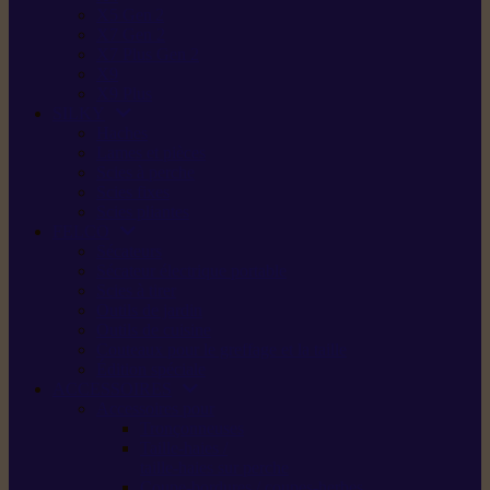
X5 Gen 2
X7 Gen 2
X7 Plus Gen 2
X9
X9 Plus
SILKY
Haches
Lames et pièces
Scies à perche
Scies fixes
Scies pliantes
FELCO
Sécateurs
Sécateur électrique portable
Scies à tirer
Outils de jardin
Outils de cuisine
Couteaux pour le greffage et la taille
Édition spéciale
ACCESSOIRES
Accessoires pour
Tronçonneuses
Taille-haies /
taille-haies sur perche
Coupe-bordures / coupes-herbes