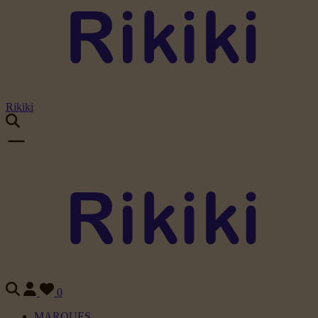
Rikiki
0
MARQUES