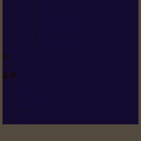
sécurité
Carburants spéciaux
Directives sur les vibrations
Classes de protection
contre les coupures
Protection auditive
Classes de poussière
Caractéristiques des
vêtements de sécurité
0
+352 26 15 26
Contact
Demande de produit
Ressources
Menu 1
Menu 2