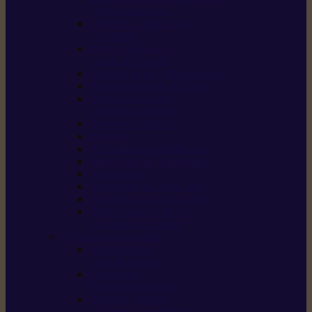
/ débroussailleuses
Souffleurs / aspirateurs
de feuilles
Perches élagueuses /
perches d’élagage
CombiSystème / MultiSystème
Tondeuses robots iMOW®
Tondeuses à gazon /
tondeuses mulching
Tracteurs tondeuses
Broyeurs
Motoculteurs / motobineuses
Pulvérisateurs / atomiseurs
Scarificateurs
Nettoyeurs haute pression
Aspirateurs eau / poussière
Tronçonneuse à pierre /
tronçonneuse à béton
Produits consommables
Huiles moteur /
huile-de-chaîne
Détergents /
Produits d’entretien
Bidons d’essence /
systèmes de remplissage