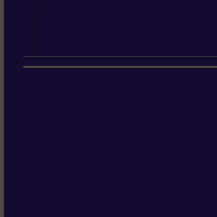
Sécateur électrique portable
Scies à tirer
Outils de jardin
Outils de cuisine
Couteaux pour le greffage et la taille
Édition spéciale