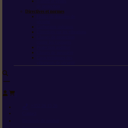
T-shirts et vestes
de protection
Directives et normes
Fiches de données de
sécurité
Carburants spéciaux
Directives sur les vibrations
Classes de protection
contre les coupures
Protection auditive
Classes de poussière
Caractéristiques des
vêtements de sécurité
0
+352 26 15 26
Contact
Demande de produit