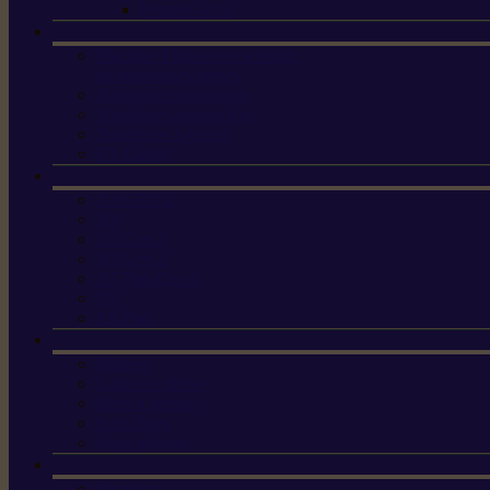
Pompes à eau
Machine à brosser et scarifier
les mauvaises herbes
Tondeuses tout-terrain
Tondeuses autoportées
Tondeuses à gazon
ET-Lander
X3 GEN-2
X4
X5 Gen 2
X7 Gen 2
X7 Plus Gen 2
X9
X9 Plus
Haches
Lames et pièces
Scies à perche
Scies fixes
Scies pliantes
Sécateurs