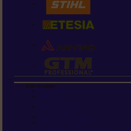
Scier et couper
Tronçonneuses
Taille-haies /
taille-haies sur perche
Perches élagueuses /
perches d’élagage
CombiSystème / MultiSystème
Scies de jardin / sécateurs /
coupe-branches / scies à branches