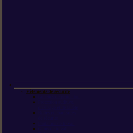
Vêtements de sécurité
Lunettes de protection
Protection auditive,
du visage et de la tête
Bottes et chaussures
de sécurité
Pantalons de travail
Gants de travail