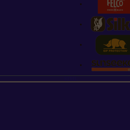
STIHL