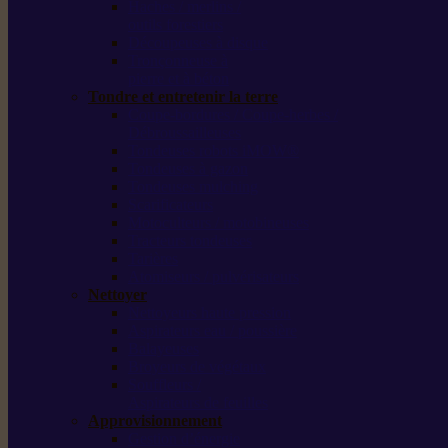
Haches / merlins /
outils forestiers
Découpeuses à disque
Tronçonneuse à
pierre et à béton
Tondre et entretenir la terre
Coupe-bordures / Coupe-herbes /
Débroussailleuses
Tondeuses robots iMOW®
Tondeuses à gazon
Tondeuses mulching
Scarificateurs
Motoculteurs / motobineuses
Tracteurs tondeuses
Tarières
Atomiseurs / pulvérisateurs
Nettoyer
Nettoyeurs haute pression
Aspirateurs eau / poussière
Balayeuses
Broyeurs de végétaux
Souffleurs /
Aspirateurs de feuilles
Approvisionnement
Gestion d’énergie