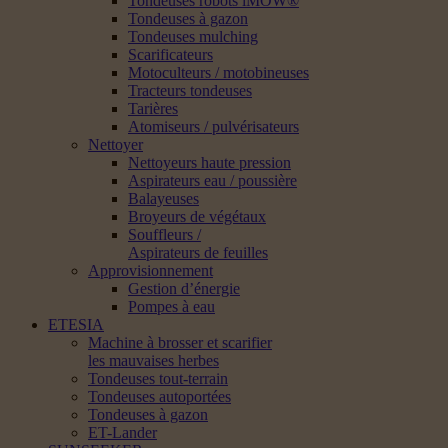
Tondeuses robots iMOW®
Tondeuses à gazon
Tondeuses mulching
Scarificateurs
Motoculteurs / motobineuses
Tracteurs tondeuses
Tarières
Atomiseurs / pulvérisateurs
Nettoyer
Nettoyeurs haute pression
Aspirateurs eau / poussière
Balayeuses
Broyeurs de végétaux
Souffleurs /
Aspirateurs de feuilles
Approvisionnement
Gestion d’énergie
Pompes à eau
ETESIA
Machine à brosser et scarifier
les mauvaises herbes
Tondeuses tout-terrain
Tondeuses autoportées
Tondeuses à gazon
ET-Lander