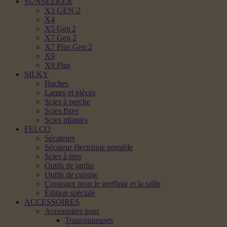
SUNSEEKER
X3 GEN-2
X4
X5 Gen 2
X7 Gen 2
X7 Plus Gen 2
X9
X9 Plus
SILKY
Haches
Lames et pièces
Scies à perche
Scies fixes
Scies pliantes
FELCO
Sécateurs
Sécateur électrique portable
Scies à tirer
Outils de jardin
Outils de cuisine
Couteaux pour le greffage et la taille
Édition spéciale
ACCESSOIRES
Accessoires pour
Tronçonneuses