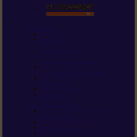
STIHL
Scier et couper
Tronçonneuses
Taille-haies /
taille-haies sur perche
Perches élagueuses /
perches d’élagage
CombiSystème / MultiSystème
Scies de jardin / sécateurs /
coupe-branches / scies à branches
Haches / merlins /
outils forestiers
Découpeuses à disque
Tronçonneuse à
pierre et à béton
Tondre et entretenir la terre
Coupe-bordures / Coupe-herbes /
Débroussailleuses
Tondeuses robots iMOW®
Tondeuses à gazon
Tondeuses mulching