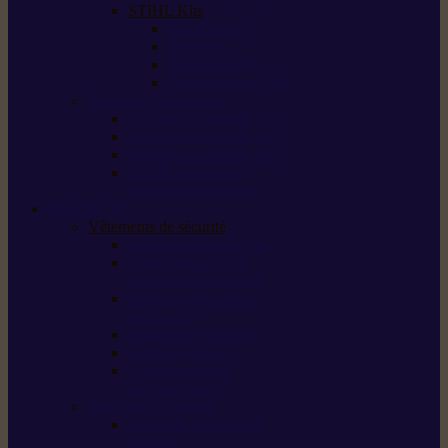
STIHL Kits
Service Kits
Cut Kits
Upgrade Kits
Care & Clean Kits
Batteries et chargeurs
Système de batterie AS
Système de batterie AP
Système de batterie AK
STIHL connected /
solutions connectées
Sécurité
Vêtements de sécurité
Lunettes de protection
Protection auditive,
du visage et de la tête
Bottes et chaussures
de sécurité
Pantalons de travail
Gants de travail
T-shirts et vestes
de protection
Directives et normes
Fiches de données de
sécurité