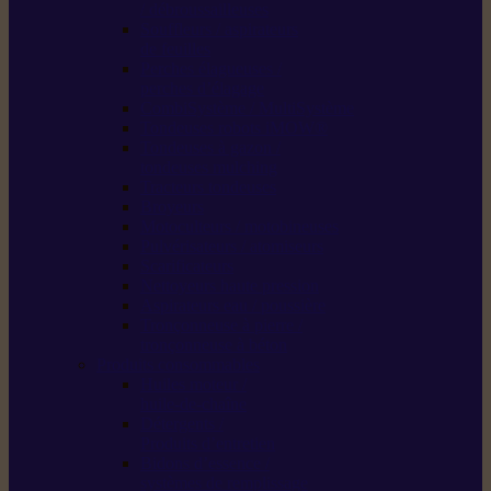
/ débroussailleuses
Souffleurs / aspirateurs
de feuilles
Perches élagueuses /
perches d’élagage
CombiSystème / MultiSystème
Tondeuses robots iMOW®
Tondeuses à gazon /
tondeuses mulching
Tracteurs tondeuses
Broyeurs
Motoculteurs / motobineuses
Pulvérisateurs / atomiseurs
Scarificateurs
Nettoyeurs haute pression
Aspirateurs eau / poussière
Tronçonneuse à pierre /
tronçonneuse à béton
Produits consommables
Huiles moteur /
huile-de-chaîne
Détergents /
Produits d’entretien
Bidons d’essence /
systèmes de remplissage