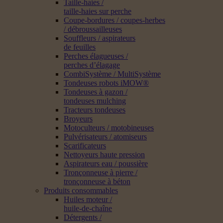
Taille-haies /
taille-haies sur perche
Coupe-bordures / coupes-herbes
/ débroussailleuses
Souffleurs / aspirateurs
de feuilles
Perches élagueuses /
perches d’élagage
CombiSystème / MultiSystème
Tondeuses robots iMOW®
Tondeuses à gazon /
tondeuses mulching
Tracteurs tondeuses
Broyeurs
Motoculteurs / motobineuses
Pulvérisateurs / atomiseurs
Scarificateurs
Nettoyeurs haute pression
Aspirateurs eau / poussière
Tronçonneuse à pierre /
tronçonneuse à béton
Produits consommables
Huiles moteur /
huile-de-chaîne
Détergents /