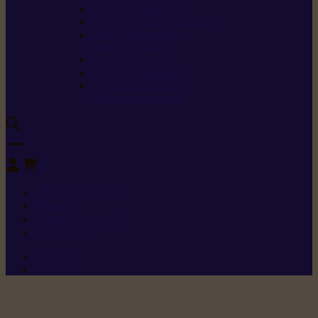
Carburants spéciaux
Directives sur les vibrations
Classes de protection
contre les coupures
Protection auditive
Classes de poussière
Caractéristiques des
vêtements de sécurité
0
+352 26 15 26
Contact
Demande de produit
Ressources
Menu 1
Menu 2