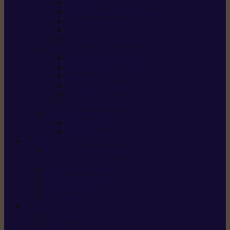
Scarificateurs
Motoculteurs / motobineuses
Tracteurs tondeuses
Tarières
Atomiseurs / pulvérisateurs
Nettoyer
Nettoyeurs haute pression
Aspirateurs eau / poussière
Balayeuses
Broyeurs de végétaux
Souffleurs /
Aspirateurs de feuilles
Approvisionnement
Gestion d’énergie
Pompes à eau
ETESIA
Machine à brosser et scarifier
les mauvaises herbes
Tondeuses tout-terrain
Tondeuses autoportées
Tondeuses à gazon
ET-Lander
SUNSEEKER
X3 GEN-2
X4