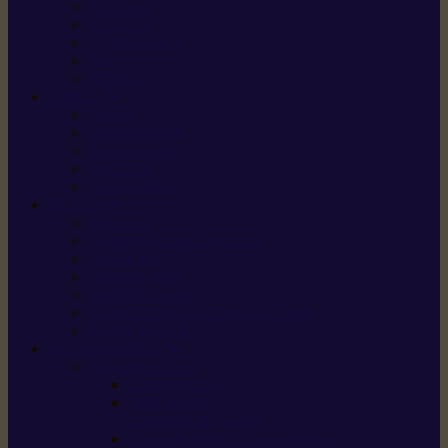
X5 Gen 2
X7 Gen 2
X7 Plus Gen 2
X9
X9 Plus
SILKY
Haches
Lames et pièces
Scies à perche
Scies fixes
Scies pliantes
FELCO
Sécateurs
Sécateur électrique portable
Scies à tirer
Outils de jardin
Outils de cuisine
Couteaux pour le greffage et la taille
Édition spéciale
ACCESSOIRES
Accessoires pour
Tronçonneuses
Taille-haies /
taille-haies sur perche
Coupe-bordures / coupes-herbes