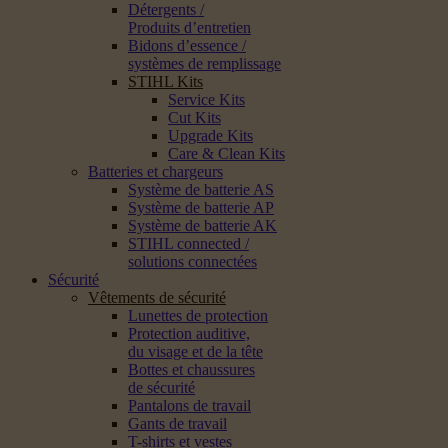
Détergents /
Produits d’entretien
Bidons d’essence /
systèmes de remplissage
STIHL Kits
Service Kits
Cut Kits
Upgrade Kits
Care & Clean Kits
Batteries et chargeurs
Système de batterie AS
Système de batterie AP
Système de batterie AK
STIHL connected /
solutions connectées
Sécurité
Vêtements de sécurité
Lunettes de protection
Protection auditive,
du visage et de la tête
Bottes et chaussures
de sécurité
Pantalons de travail
Gants de travail
T-shirts et vestes