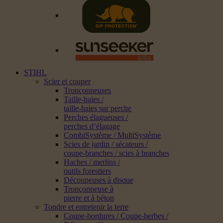
STIHL
Scier et couper
Tronçonneuses
Taille-haies /
taille-haies sur perche
Perches élagueuses /
perches d’élagage
CombiSystème / MultiSystème
Scies de jardin / sécateurs /
coupe-branches / scies à branches
Haches / merlins /
outils forestiers
Découpeuses à disque
Tronçonneuse à
pierre et à béton
Tondre et entretenir la terre
Coupe-bordures / Coupe-herbes /