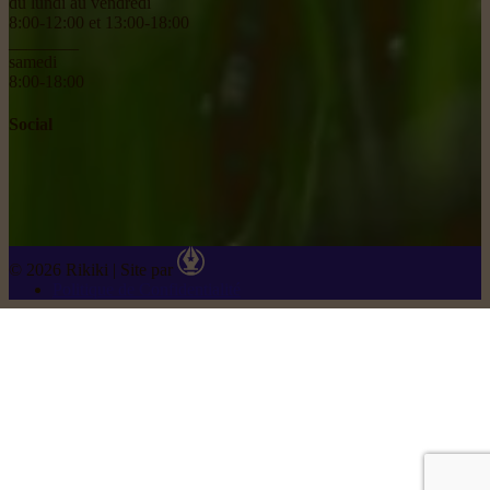
du lundi au vendredi
8:00-12:00 et 13:00-18:00
________
samedi
8:00-18:00
Social
© 2026 Rikiki
|
Site par
Politique de Confidentialité