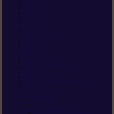
X5 Gen 2
X7 Gen 2
X7 Plus Gen 2
X9
X9 Plus
SILKY
Haches
Lames et pièces
Scies à perche
Scies fixes
Scies pliantes
FELCO
Sécateurs
Sécateur électrique portable
Scies à tirer
Outils de jardin
Outils de cuisine
Couteaux pour le greffage et la taille
Édition spéciale
ACCESSOIRES
Accessoires pour
Tronçonneuses
Taille-haies /
taille-haies sur perche
Coupe-bordures / coupes-herbes