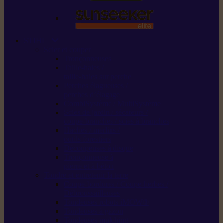
STIHL
Scier et couper
Tronçonneuses
Taille-haies /
taille-haies sur perche
Perches élagueuses /
perches d’élagage
CombiSystème / MultiSystème
Scies de jardin / sécateurs /
coupe-branches / scies à branches
Haches / merlins /
outils forestiers
Découpeuses à disque
Tronçonneuse à
pierre et à béton
Tondre et entretenir la terre
Coupe-bordures / Coupe-herbes /
Débroussailleuses
Tondeuses robots iMOW®
Tondeuses à gazon
Tondeuses mulching