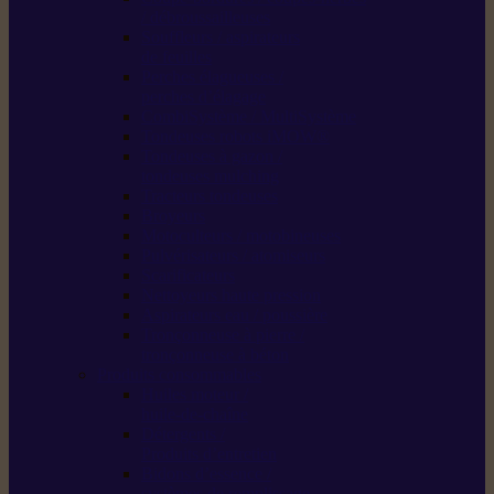
/ débroussailleuses
Souffleurs / aspirateurs
de feuilles
Perches élagueuses /
perches d’élagage
CombiSystème / MultiSystème
Tondeuses robots iMOW®
Tondeuses à gazon /
tondeuses mulching
Tracteurs tondeuses
Broyeurs
Motoculteurs / motobineuses
Pulvérisateurs / atomiseurs
Scarificateurs
Nettoyeurs haute pression
Aspirateurs eau / poussière
Tronçonneuse à pierre /
tronçonneuse à béton
Produits consommables
Huiles moteur /
huile-de-chaîne
Détergents /
Produits d’entretien
Bidons d’essence /
systèmes de remplissage