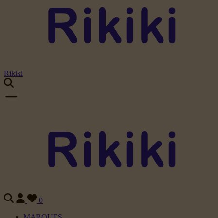
Rikiki
0
MARQUES