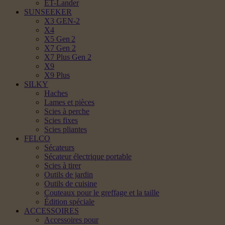
ET-Lander
SUNSEEKER
X3 GEN-2
X4
X5 Gen 2
X7 Gen 2
X7 Plus Gen 2
X9
X9 Plus
SILKY
Haches
Lames et pièces
Scies à perche
Scies fixes
Scies pliantes
FELCO
Sécateurs
Sécateur électrique portable
Scies à tirer
Outils de jardin
Outils de cuisine
Couteaux pour le greffage et la taille
Édition spéciale
ACCESSOIRES
Accessoires pour