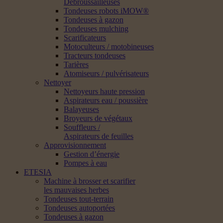
Débroussailleuses
Tondeuses robots iMOW®
Tondeuses à gazon
Tondeuses mulching
Scarificateurs
Motoculteurs / motobineuses
Tracteurs tondeuses
Tarières
Atomiseurs / pulvérisateurs
Nettoyer
Nettoyeurs haute pression
Aspirateurs eau / poussière
Balayeuses
Broyeurs de végétaux
Souffleurs /
Aspirateurs de feuilles
Approvisionnement
Gestion d’énergie
Pompes à eau
ETESIA
Machine à brosser et scarifier
les mauvaises herbes
Tondeuses tout-terrain
Tondeuses autoportées
Tondeuses à gazon