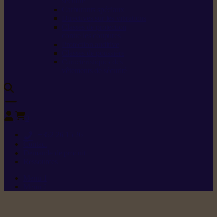
sécurité
Carburants spéciaux
Directives sur les vibrations
Classes de protection
contre les coupures
Protection auditive
Classes de poussière
Caractéristiques des
vêtements de sécurité
0
+352 26 15 26
Contact
Demande de produit
Ressources
Menu 1
Menu 2