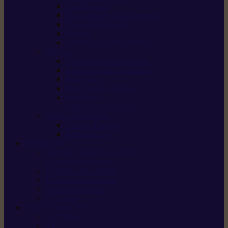
Scarificateurs
Motoculteurs / motobineuses
Tracteurs tondeuses
Tarières
Atomiseurs / pulvérisateurs
Nettoyer
Nettoyeurs haute pression
Aspirateurs eau / poussière
Balayeuses
Broyeurs de végétaux
Souffleurs /
Aspirateurs de feuilles
Approvisionnement
Gestion d’énergie
Pompes à eau
ETESIA
Machine à brosser et scarifier
les mauvaises herbes
Tondeuses tout-terrain
Tondeuses autoportées
Tondeuses à gazon
ET-Lander
SUNSEEKER
X3 GEN-2
X4