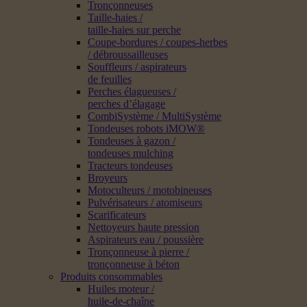
Tronçonneuses
Taille-haies /
taille-haies sur perche
Coupe-bordures / coupes-herbes
/ débroussailleuses
Souffleurs / aspirateurs
de feuilles
Perches élagueuses /
perches d’élagage
CombiSystème / MultiSystème
Tondeuses robots iMOW®
Tondeuses à gazon /
tondeuses mulching
Tracteurs tondeuses
Broyeurs
Motoculteurs / motobineuses
Pulvérisateurs / atomiseurs
Scarificateurs
Nettoyeurs haute pression
Aspirateurs eau / poussière
Tronçonneuse à pierre /
tronçonneuse à béton
Produits consommables
Huiles moteur /
huile-de-chaîne