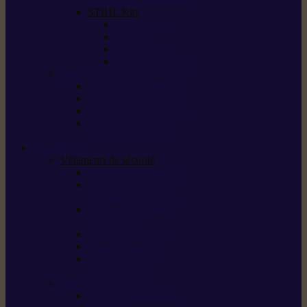
STIHL Kits
Service Kits
Cut Kits
Upgrade Kits
Care & Clean Kits
Batteries et chargeurs
Système de batterie AS
Système de batterie AP
Système de batterie AK
STIHL connected /
solutions connectées
Sécurité
Vêtements de sécurité
Lunettes de protection
Protection auditive,
du visage et de la tête
Bottes et chaussures
de sécurité
Pantalons de travail
Gants de travail
T-shirts et vestes
de protection
Directives et normes
Fiches de données de