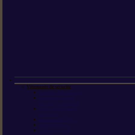
Vêtements de sécurité
Lunettes de protection
Protection auditive,
du visage et de la tête
Bottes et chaussures
de sécurité
Pantalons de travail
Gants de travail
T-shirts et vestes