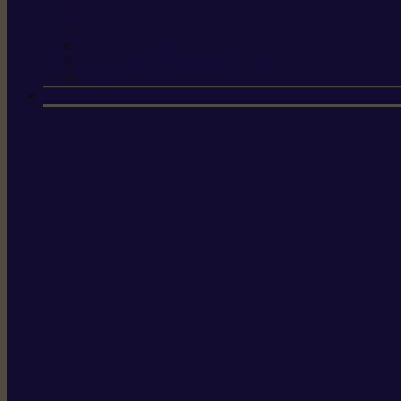
Scies à tirer
Outils de jardin
Outils de cuisine
Couteaux pour le greffage et la taille
Édition spéciale