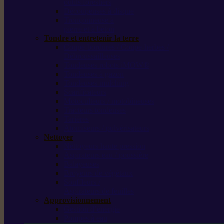
outils forestiers
Découpeuses à disque
Tronçonneuse à
pierre et à béton
Tondre et entretenir la terre
Coupe-bordures / Coupe-herbes /
Débroussailleuses
Tondeuses robots iMOW®
Tondeuses à gazon
Tondeuses mulching
Scarificateurs
Motoculteurs / motobineuses
Tracteurs tondeuses
Tarières
Atomiseurs / pulvérisateurs
Nettoyer
Nettoyeurs haute pression
Aspirateurs eau / poussière
Balayeuses
Broyeurs de végétaux
Souffleurs /
Aspirateurs de feuilles
Approvisionnement
Gestion d’énergie
Pompes à eau