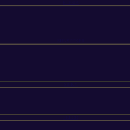
ETESIA
SUNSEEKER
SILKY
FELCO