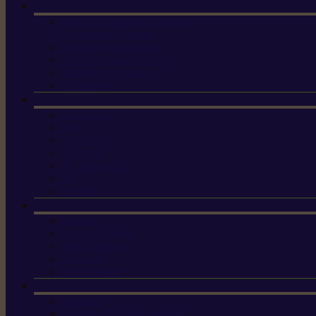
Machine à brosser et scarifier
les mauvaises herbes
Tondeuses tout-terrain
Tondeuses autoportées
Tondeuses à gazon
ET-Lander
X3 GEN-2
X4
X5 Gen 2
X7 Gen 2
X7 Plus Gen 2
X9
X9 Plus
Haches
Lames et pièces
Scies à perche
Scies fixes
Scies pliantes
Sécateurs
Sécateur électrique portable