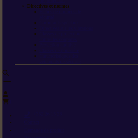
de protection
Directives et normes
Fiches de données de
sécurité
Carburants spéciaux
Directives sur les vibrations
Classes de protection
contre les coupures
Protection auditive
Classes de poussière
Caractéristiques des
vêtements de sécurité
0
+352 26 15 26
Contact
Demande de produit