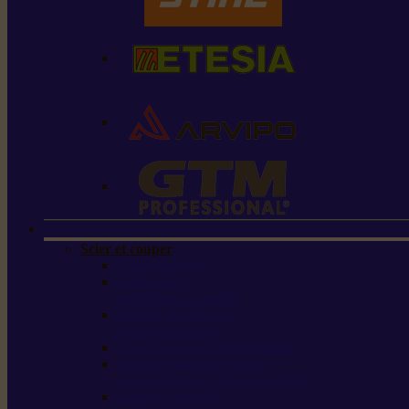
Scier et couper
Tronçonneuses
Taille-haies /
taille-haies sur perche
Perches élagueuses /
perches d’élagage
CombiSystème / MultiSystème
Scies de jardin / sécateurs /
coupe-branches / scies à branches
Haches / merlins /