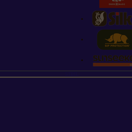
STIHL