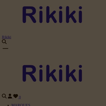
Rikiki
0
MARQUES