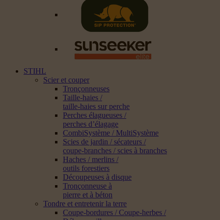
STIHL
Scier et couper
Tronçonneuses
Taille-haies /
taille-haies sur perche
Perches élagueuses /
perches d’élagage
CombiSystème / MultiSystème
Scies de jardin / sécateurs /
coupe-branches / scies à branches
Haches / merlins /
outils forestiers
Découpeuses à disque
Tronçonneuse à
pierre et à béton
Tondre et entretenir la terre
Coupe-bordures / Coupe-herbes /