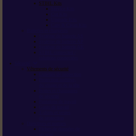
STIHL Kits
Service Kits
Cut Kits
Upgrade Kits
Care & Clean Kits
Batteries et chargeurs
Système de batterie AS
Système de batterie AP
Système de batterie AK
STIHL connected /
solutions connectées
Sécurité
Vêtements de sécurité
Lunettes de protection
Protection auditive,
du visage et de la tête
Bottes et chaussures
de sécurité
Pantalons de travail
Gants de travail
T-shirts et vestes
de protection
Directives et normes
Fiches de données de
sécurité