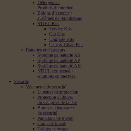
Détergents /
Produits d’entretien
Bidons d’essence /
systèmes de remplissage
STIHL Kits
Service Kits
Cut Kits
Upgrade Kits
Care & Clean Kits
Batteries et chargeurs
Système de batterie AS
Système de batterie AP
Système de batterie AK
STIHL connected /
solutions connectées
Sécurité
Vêtements de sécurité
Lunettes de protection
Protection auditive,
du visage et de la tête
Bottes et chaussures
de sécurité
Pantalons de travail
Gants de travail
T-shirts et vestes