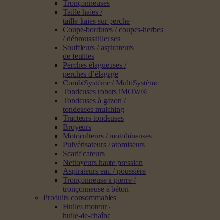
Tronçonneuses
Taille-haies /
taille-haies sur perche
Coupe-bordures / coupes-herbes
/ débroussailleuses
Souffleurs / aspirateurs
de feuilles
Perches élagueuses /
perches d’élagage
CombiSystème / MultiSystème
Tondeuses robots iMOW®
Tondeuses à gazon /
tondeuses mulching
Tracteurs tondeuses
Broyeurs
Motoculteurs / motobineuses
Pulvérisateurs / atomiseurs
Scarificateurs
Nettoyeurs haute pression
Aspirateurs eau / poussière
Tronçonneuse à pierre /
tronçonneuse à béton
Produits consommables
Huiles moteur /
huile-de-chaîne