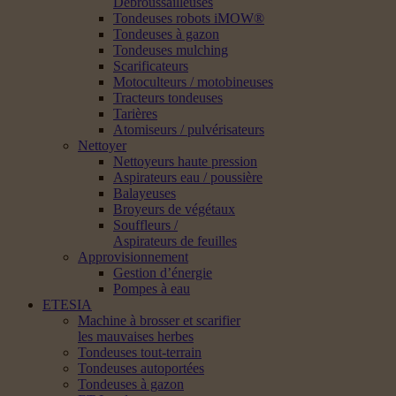
Débroussailleuses
Tondeuses robots iMOW®
Tondeuses à gazon
Tondeuses mulching
Scarificateurs
Motoculteurs / motobineuses
Tracteurs tondeuses
Tarières
Atomiseurs / pulvérisateurs
Nettoyer
Nettoyeurs haute pression
Aspirateurs eau / poussière
Balayeuses
Broyeurs de végétaux
Souffleurs /
Aspirateurs de feuilles
Approvisionnement
Gestion d’énergie
Pompes à eau
ETESIA
Machine à brosser et scarifier
les mauvaises herbes
Tondeuses tout-terrain
Tondeuses autoportées
Tondeuses à gazon