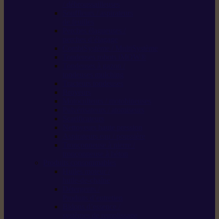
/ débroussailleuses
Souffleurs / aspirateurs
de feuilles
Perches élagueuses /
perches d’élagage
CombiSystème / MultiSystème
Tondeuses robots iMOW®
Tondeuses à gazon /
tondeuses mulching
Tracteurs tondeuses
Broyeurs
Motoculteurs / motobineuses
Pulvérisateurs / atomiseurs
Scarificateurs
Nettoyeurs haute pression
Aspirateurs eau / poussière
Tronçonneuse à pierre /
tronçonneuse à béton
Produits consommables
Huiles moteur /
huile-de-chaîne
Détergents /
Produits d’entretien
Bidons d’essence /
systèmes de remplissage