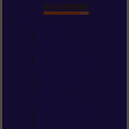
STIHL
Scier et couper
Tronçonneuses
Taille-haies /
taille-haies sur perche
Perches élagueuses /
perches d’élagage
CombiSystème / MultiSystème
Scies de jardin / sécateurs /
coupe-branches / scies à branches
Haches / merlins /
outils forestiers
Découpeuses à disque
Tronçonneuse à
pierre et à béton
Tondre et entretenir la terre
Coupe-bordures / Coupe-herbes /
Débroussailleuses
Tondeuses robots iMOW®
Tondeuses à gazon
Tondeuses mulching