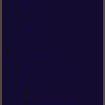
X5 Gen 2
X7 Gen 2
X7 Plus Gen 2
X9
X9 Plus
SILKY
Haches
Lames et pièces
Scies à perche
Scies fixes
Scies pliantes
FELCO
Sécateurs
Sécateur électrique portable
Scies à tirer
Outils de jardin
Outils de cuisine
Couteaux pour le greffage et la taille
Édition spéciale
ACCESSOIRES
Accessoires pour
Tronçonneuses
Taille-haies /
taille-haies sur perche
Coupe-bordures / coupes-herbes