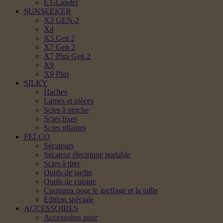
ET-Lander
SUNSEEKER
X3 GEN-2
X4
X5 Gen 2
X7 Gen 2
X7 Plus Gen 2
X9
X9 Plus
SILKY
Haches
Lames et pièces
Scies à perche
Scies fixes
Scies pliantes
FELCO
Sécateurs
Sécateur électrique portable
Scies à tirer
Outils de jardin
Outils de cuisine
Couteaux pour le greffage et la taille
Édition spéciale
ACCESSOIRES
Accessoires pour