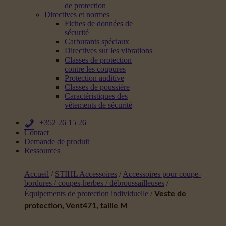
de protection
Directives et normes
Fiches de données de
sécurité
Carburants spéciaux
Directives sur les vibrations
Classes de protection
contre les coupures
Protection auditive
Classes de poussière
Caractéristiques des
vêtements de sécurité
+352 26 15 26
Contact
Demande de produit
Ressources
Accueil
/
STIHL Accessoires
/
Accessoires pour coupe-
bordures / coupes-herbes / débroussailleuses
/
Équipements de protection individuelle
/
Veste de
protection, Vent471, taille M