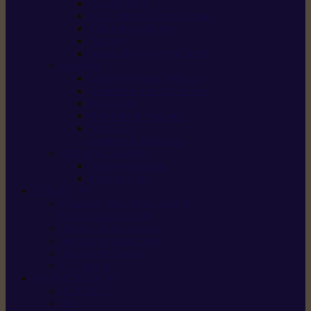
Scarificateurs
Motoculteurs / motobineuses
Tracteurs tondeuses
Tarières
Atomiseurs / pulvérisateurs
Nettoyer
Nettoyeurs haute pression
Aspirateurs eau / poussière
Balayeuses
Broyeurs de végétaux
Souffleurs /
Aspirateurs de feuilles
Approvisionnement
Gestion d’énergie
Pompes à eau
ETESIA
Machine à brosser et scarifier
les mauvaises herbes
Tondeuses tout-terrain
Tondeuses autoportées
Tondeuses à gazon
ET-Lander
SUNSEEKER
X3 GEN-2
X4