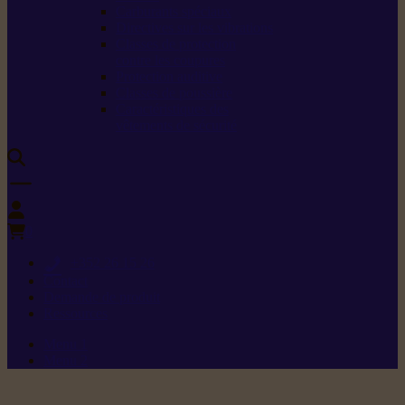
Carburants spéciaux
Directives sur les vibrations
Classes de protection
contre les coupures
Protection auditive
Classes de poussière
Caractéristiques des
vêtements de sécurité
0
+352 26 15 26
Contact
Demande de produit
Ressources
Menu 1
Menu 2