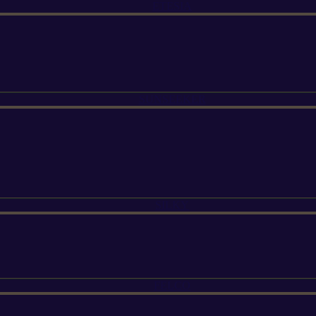
ETESIA
SUNSEEKER
SILKY
FELCO