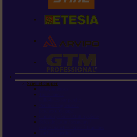
Scier et couper
Tronçonneuses
Taille-haies /
taille-haies sur perche
Perches élagueuses /
perches d’élagage
CombiSystème / MultiSystème
Scies de jardin / sécateurs /
coupe-branches / scies à branches
Haches / merlins /