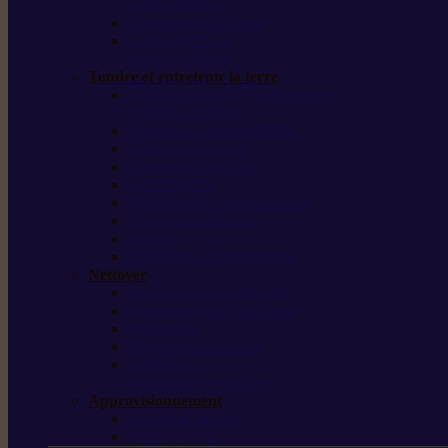
outils forestiers
Découpeuses à disque
Tronçonneuse à
pierre et à béton
Tondre et entretenir la terre
Coupe-bordures / Coupe-herbes /
Débroussailleuses
Tondeuses robots iMOW®
Tondeuses à gazon
Tondeuses mulching
Scarificateurs
Motoculteurs / motobineuses
Tracteurs tondeuses
Tarières
Atomiseurs / pulvérisateurs
Nettoyer
Nettoyeurs haute pression
Aspirateurs eau / poussière
Balayeuses
Broyeurs de végétaux
Souffleurs /
Aspirateurs de feuilles
Approvisionnement
Gestion d’énergie
Pompes à eau