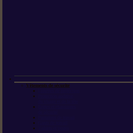
Vêtements de sécurité
Lunettes de protection
Protection auditive,
du visage et de la tête
Bottes et chaussures
de sécurité
Pantalons de travail
Gants de travail
T-shirts et vestes