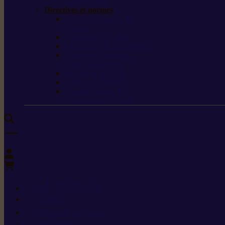
de protection
Directives et normes
Fiches de données de
sécurité
Carburants spéciaux
Directives sur les vibrations
Classes de protection
contre les coupures
Protection auditive
Classes de poussière
Caractéristiques des
vêtements de sécurité
0
+352 26 15 26
Contact
Demande de produit