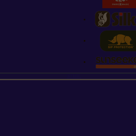
STIHL