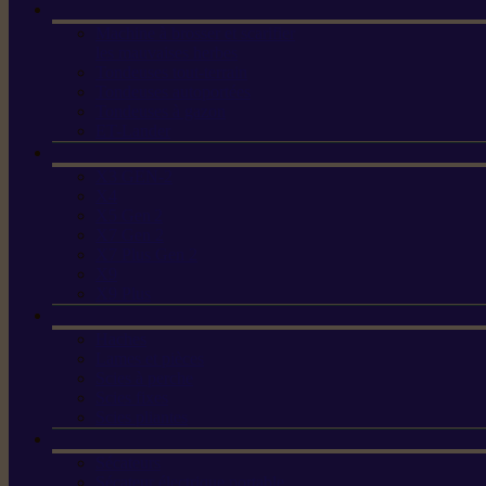
Machine à brosser et scarifier
les mauvaises herbes
Tondeuses tout-terrain
Tondeuses autoportées
Tondeuses à gazon
ET-Lander
X3 GEN-2
X4
X5 Gen 2
X7 Gen 2
X7 Plus Gen 2
X9
X9 Plus
Haches
Lames et pièces
Scies à perche
Scies fixes
Scies pliantes
Sécateurs
Sécateur électrique portable