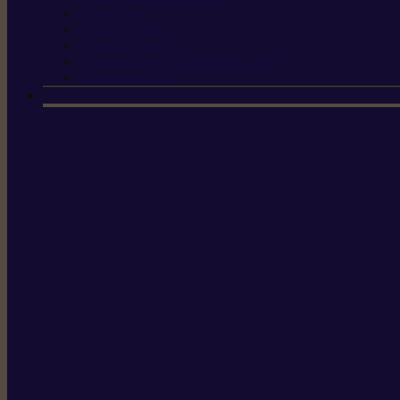
Scies à tirer
Outils de jardin
Outils de cuisine
Couteaux pour le greffage et la taille
Édition spéciale