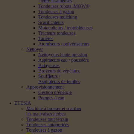
Débroussailleuses
Tondeuses robots iMOW®
Tondeuses à gazon
Tondeuses mulching
Scarificateurs
Motoculteurs / motobineuses
Tracteurs tondeuses
Tarières
Atomiseurs / pulvérisateurs
Nettoyer
Nettoyeurs haute pression
Aspirateurs eau / poussière
Balayeuses
Broyeurs de végétaux
Souffleurs /
Aspirateurs de feuilles
Approvisionnement
Gestion d’énergie
Pompes à eau
ETESIA
Machine à brosser et scarifier
les mauvaises herbes
Tondeuses tout-terrain
Tondeuses autoportées
Tondeuses à gazon