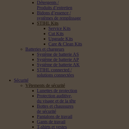
Détergents /
Produits d’entretien
Bidons d’essence /
systèmes de remplissage
STIHL Kits
Service Kits
Cut Kits
Upgrade Kits
Care & Clean Kits
Batteries et chargeurs
Système de batterie AS
Système de batterie AP
Système de batterie AK
STIHL connected /
solutions connectées
Sécurité
Vêtements de sécurité
Lunettes de protection
Protection auditive,
du visage et de la tête
Bottes et chaussures
de sécurité
Pantalons de travail
Gants de travail
T-shirts et vestes