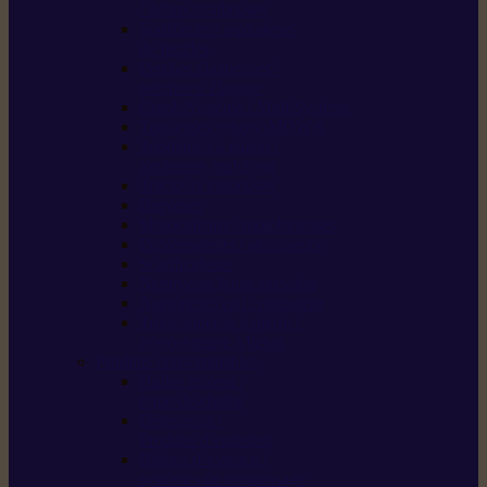
/ débroussailleuses
Souffleurs / aspirateurs
de feuilles
Perches élagueuses /
perches d’élagage
CombiSystème / MultiSystème
Tondeuses robots iMOW®
Tondeuses à gazon /
tondeuses mulching
Tracteurs tondeuses
Broyeurs
Motoculteurs / motobineuses
Pulvérisateurs / atomiseurs
Scarificateurs
Nettoyeurs haute pression
Aspirateurs eau / poussière
Tronçonneuse à pierre /
tronçonneuse à béton
Produits consommables
Huiles moteur /
huile-de-chaîne
Détergents /
Produits d’entretien
Bidons d’essence /
systèmes de remplissage