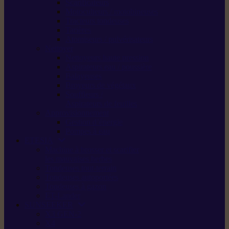
Scarificateurs
Motoculteurs / motobineuses
Tracteurs tondeuses
Tarières
Atomiseurs / pulvérisateurs
Nettoyer
Nettoyeurs haute pression
Aspirateurs eau / poussière
Balayeuses
Broyeurs de végétaux
Souffleurs /
Aspirateurs de feuilles
Approvisionnement
Gestion d’énergie
Pompes à eau
ETESIA
Machine à brosser et scarifier
les mauvaises herbes
Tondeuses tout-terrain
Tondeuses autoportées
Tondeuses à gazon
ET-Lander
SUNSEEKER
X3 GEN-2
X4