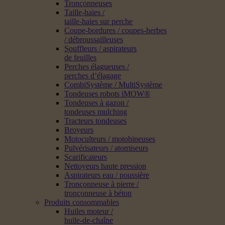
Tronçonneuses
Taille-haies /
taille-haies sur perche
Coupe-bordures / coupes-herbes
/ débroussailleuses
Souffleurs / aspirateurs
de feuilles
Perches élagueuses /
perches d’élagage
CombiSystème / MultiSystème
Tondeuses robots iMOW®
Tondeuses à gazon /
tondeuses mulching
Tracteurs tondeuses
Broyeurs
Motoculteurs / motobineuses
Pulvérisateurs / atomiseurs
Scarificateurs
Nettoyeurs haute pression
Aspirateurs eau / poussière
Tronçonneuse à pierre /
tronçonneuse à béton
Produits consommables
Huiles moteur /
huile-de-chaîne