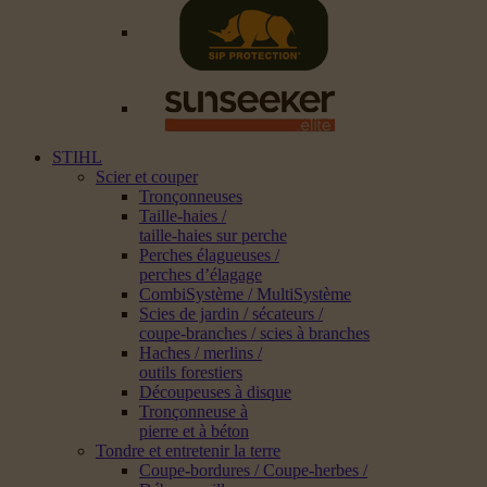
STIHL
Scier et couper
Tronçonneuses
Taille-haies /
taille-haies sur perche
Perches élagueuses /
perches d’élagage
CombiSystème / MultiSystème
Scies de jardin / sécateurs /
coupe-branches / scies à branches
Haches / merlins /
outils forestiers
Découpeuses à disque
Tronçonneuse à
pierre et à béton
Tondre et entretenir la terre
Coupe-bordures / Coupe-herbes /