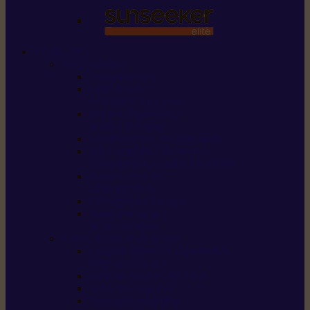
STIHL
Scier et couper
Tronçonneuses
Taille-haies /
taille-haies sur perche
Perches élagueuses /
perches d’élagage
CombiSystème / MultiSystème
Scies de jardin / sécateurs /
coupe-branches / scies à branches
Haches / merlins /
outils forestiers
Découpeuses à disque
Tronçonneuse à
pierre et à béton
Tondre et entretenir la terre
Coupe-bordures / Coupe-herbes /
Débroussailleuses
Tondeuses robots iMOW®
Tondeuses à gazon
Tondeuses mulching