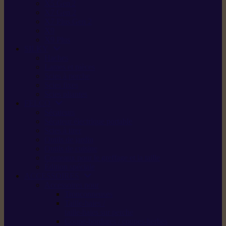
X5 Gen 2
X7 Gen 2
X7 Plus Gen 2
X9
X9 Plus
SILKY
Haches
Lames et pièces
Scies à perche
Scies fixes
Scies pliantes
FELCO
Sécateurs
Sécateur électrique portable
Scies à tirer
Outils de jardin
Outils de cuisine
Couteaux pour le greffage et la taille
Édition spéciale
ACCESSOIRES
Accessoires pour
Tronçonneuses
Taille-haies /
taille-haies sur perche
Coupe-bordures / coupes-herbes