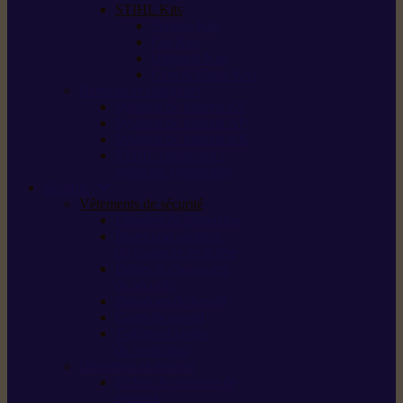
STIHL Kits
Service Kits
Cut Kits
Upgrade Kits
Care & Clean Kits
Batteries et chargeurs
Système de batterie AS
Système de batterie AP
Système de batterie AK
STIHL connected /
solutions connectées
Sécurité
Vêtements de sécurité
Lunettes de protection
Protection auditive,
du visage et de la tête
Bottes et chaussures
de sécurité
Pantalons de travail
Gants de travail
T-shirts et vestes
de protection
Directives et normes
Fiches de données de
sécurité