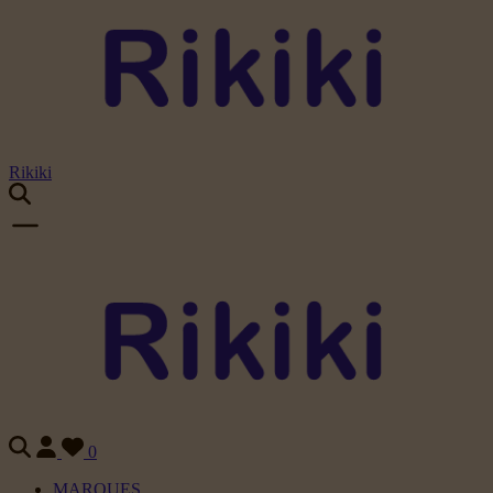
Rikiki
0
MARQUES