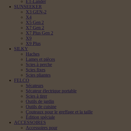
ET-Lander
SUNSEEKER
X3 GEN-2
X4
X5 Gen 2
X7 Gen 2
X7 Plus Gen 2
X9
X9 Plus
SILKY
Haches
Lames et pièces
Scies à perche
Scies fixes
Scies pliantes
FELCO
Sécateurs
Sécateur électrique portable
Scies à tirer
Outils de jardin
Outils de cuisine
Couteaux pour le greffage et la taille
Édition spéciale
ACCESSOIRES
Accessoires pour