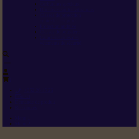
Carburants spéciaux
Directives sur les vibrations
Classes de protection
contre les coupures
Protection auditive
Classes de poussière
Caractéristiques des
vêtements de sécurité
0
+352 26 15 26
Contact
Demande de produit
Ressources
Menu 1
Menu 2