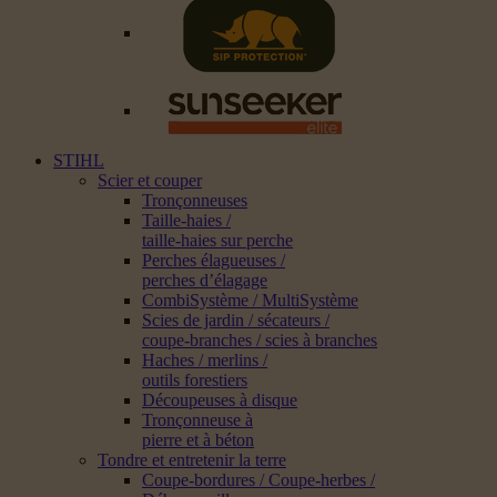
STIHL
Scier et couper
Tronçonneuses
Taille-haies /
taille-haies sur perche
Perches élagueuses /
perches d’élagage
CombiSystème / MultiSystème
Scies de jardin / sécateurs /
coupe-branches / scies à branches
Haches / merlins /
outils forestiers
Découpeuses à disque
Tronçonneuse à
pierre et à béton
Tondre et entretenir la terre
Coupe-bordures / Coupe-herbes /