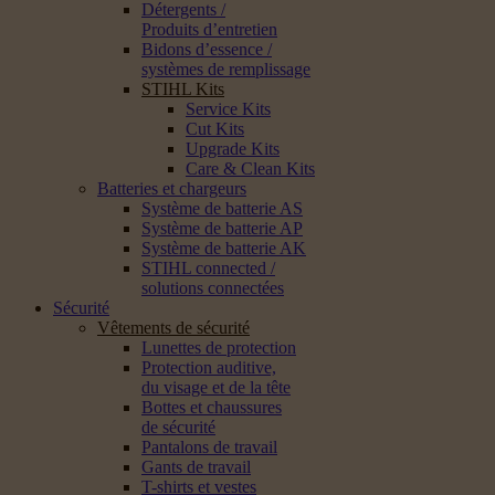
Détergents /
Produits d’entretien
Bidons d’essence /
systèmes de remplissage
STIHL Kits
Service Kits
Cut Kits
Upgrade Kits
Care & Clean Kits
Batteries et chargeurs
Système de batterie AS
Système de batterie AP
Système de batterie AK
STIHL connected /
solutions connectées
Sécurité
Vêtements de sécurité
Lunettes de protection
Protection auditive,
du visage et de la tête
Bottes et chaussures
de sécurité
Pantalons de travail
Gants de travail
T-shirts et vestes