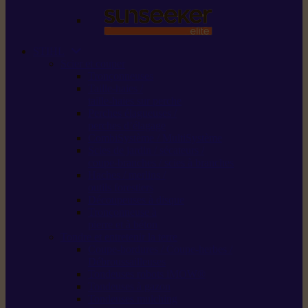
STIHL
Scier et couper
Tronçonneuses
Taille-haies /
taille-haies sur perche
Perches élagueuses /
perches d’élagage
CombiSystème / MultiSystème
Scies de jardin / sécateurs /
coupe-branches / scies à branches
Haches / merlins /
outils forestiers
Découpeuses à disque
Tronçonneuse à
pierre et à béton
Tondre et entretenir la terre
Coupe-bordures / Coupe-herbes /
Débroussailleuses
Tondeuses robots iMOW®
Tondeuses à gazon
Tondeuses mulching