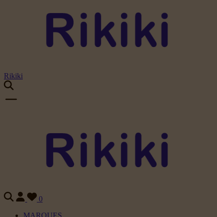
Rikiki
0
MARQUES