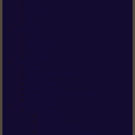
X5 Gen 2
X7 Gen 2
X7 Plus Gen 2
X9
X9 Plus
SILKY
Haches
Lames et pièces
Scies à perche
Scies fixes
Scies pliantes
FELCO
Sécateurs
Sécateur électrique portable
Scies à tirer
Outils de jardin
Outils de cuisine
Couteaux pour le greffage et la taille
Édition spéciale
ACCESSOIRES
Accessoires pour
Tronçonneuses
Taille-haies /
taille-haies sur perche
Coupe-bordures / coupes-herbes