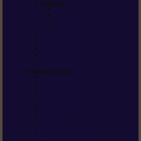
STIHL Kits
Service Kits
Cut Kits
Upgrade Kits
Care & Clean Kits
Batteries et chargeurs
Système de batterie AS
Système de batterie AP
Système de batterie AK
STIHL connected /
solutions connectées
Sécurité
Vêtements de sécurité
Lunettes de protection
Protection auditive,
du visage et de la tête
Bottes et chaussures
de sécurité
Pantalons de travail
Gants de travail
T-shirts et vestes
de protection
Directives et normes
Fiches de données de
sécurité