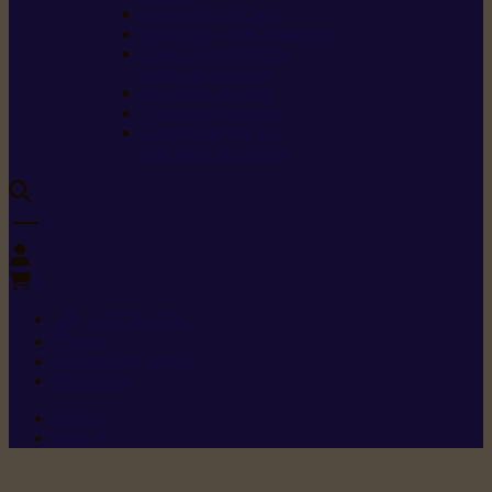
Carburants spéciaux
Directives sur les vibrations
Classes de protection
contre les coupures
Protection auditive
Classes de poussière
Caractéristiques des
vêtements de sécurité
0
+352 26 15 26
Contact
Demande de produit
Ressources
Menu 1
Menu 2