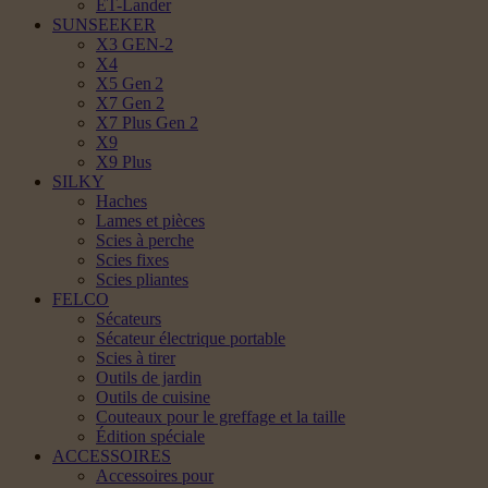
ET-Lander
SUNSEEKER
X3 GEN-2
X4
X5 Gen 2
X7 Gen 2
X7 Plus Gen 2
X9
X9 Plus
SILKY
Haches
Lames et pièces
Scies à perche
Scies fixes
Scies pliantes
FELCO
Sécateurs
Sécateur électrique portable
Scies à tirer
Outils de jardin
Outils de cuisine
Couteaux pour le greffage et la taille
Édition spéciale
ACCESSOIRES
Accessoires pour