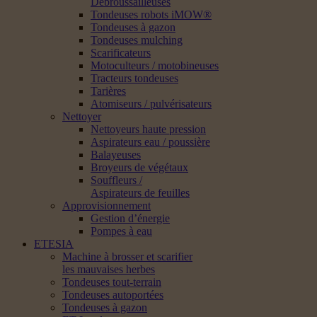
Débroussailleuses
Tondeuses robots iMOW®
Tondeuses à gazon
Tondeuses mulching
Scarificateurs
Motoculteurs / motobineuses
Tracteurs tondeuses
Tarières
Atomiseurs / pulvérisateurs
Nettoyer
Nettoyeurs haute pression
Aspirateurs eau / poussière
Balayeuses
Broyeurs de végétaux
Souffleurs /
Aspirateurs de feuilles
Approvisionnement
Gestion d’énergie
Pompes à eau
ETESIA
Machine à brosser et scarifier
les mauvaises herbes
Tondeuses tout-terrain
Tondeuses autoportées
Tondeuses à gazon