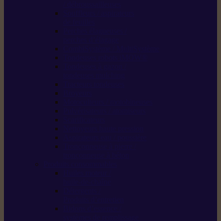
/ débroussailleuses
Souffleurs / aspirateurs
de feuilles
Perches élagueuses /
perches d’élagage
CombiSystème / MultiSystème
Tondeuses robots iMOW®
Tondeuses à gazon /
tondeuses mulching
Tracteurs tondeuses
Broyeurs
Motoculteurs / motobineuses
Pulvérisateurs / atomiseurs
Scarificateurs
Nettoyeurs haute pression
Aspirateurs eau / poussière
Tronçonneuse à pierre /
tronçonneuse à béton
Produits consommables
Huiles moteur /
huile-de-chaîne
Détergents /
Produits d’entretien
Bidons d’essence /
systèmes de remplissage