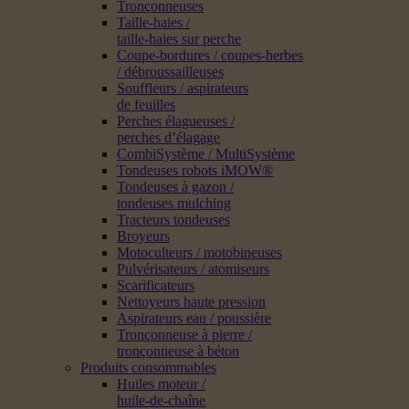
Tronçonneuses
Taille-haies /
taille-haies sur perche
Coupe-bordures / coupes-herbes
/ débroussailleuses
Souffleurs / aspirateurs
de feuilles
Perches élagueuses /
perches d’élagage
CombiSystème / MultiSystème
Tondeuses robots iMOW®
Tondeuses à gazon /
tondeuses mulching
Tracteurs tondeuses
Broyeurs
Motoculteurs / motobineuses
Pulvérisateurs / atomiseurs
Scarificateurs
Nettoyeurs haute pression
Aspirateurs eau / poussière
Tronçonneuse à pierre /
tronçonneuse à béton
Produits consommables
Huiles moteur /
huile-de-chaîne