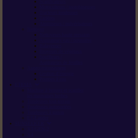
Scarificateurs
Motoculteurs / motobineuses
Tracteurs tondeuses
Tarières
Atomiseurs / pulvérisateurs
Nettoyer
Nettoyeurs haute pression
Aspirateurs eau / poussière
Balayeuses
Broyeurs de végétaux
Souffleurs /
Aspirateurs de feuilles
Approvisionnement
Gestion d’énergie
Pompes à eau
ETESIA
Machine à brosser et scarifier
les mauvaises herbes
Tondeuses tout-terrain
Tondeuses autoportées
Tondeuses à gazon
ET-Lander
SUNSEEKER
X3 GEN-2
X4