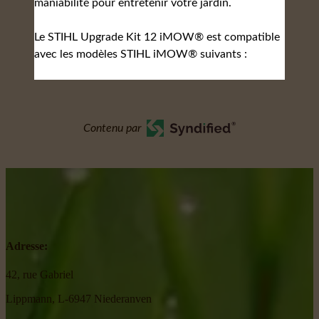
maniabilité pour entretenir votre jardin.
Le STIHL Upgrade Kit 12 iMOW® est compatible
avec les modèles STIHL iMOW® suivants :
Contenu par
Adresse:
42, rue Gabriel
Lippmann, L-6947 Niederanven