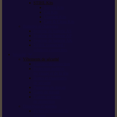
STIHL Kits
Service Kits
Cut Kits
Upgrade Kits
Care & Clean Kits
Batteries et chargeurs
Système de batterie AS
Système de batterie AP
Système de batterie AK
STIHL connected /
solutions connectées
Sécurité
Vêtements de sécurité
Lunettes de protection
Protection auditive,
du visage et de la tête
Bottes et chaussures
de sécurité
Pantalons de travail
Gants de travail
T-shirts et vestes
de protection
Directives et normes
Fiches de données de
sécurité