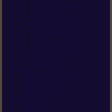
Scarificateurs
Motoculteurs / motobineuses
Tracteurs tondeuses
Tarières
Atomiseurs / pulvérisateurs
Nettoyer
Nettoyeurs haute pression
Aspirateurs eau / poussière
Balayeuses
Broyeurs de végétaux
Souffleurs /
Aspirateurs de feuilles
Approvisionnement
Gestion d’énergie
Pompes à eau
ETESIA
Machine à brosser et scarifier
les mauvaises herbes
Tondeuses tout-terrain
Tondeuses autoportées
Tondeuses à gazon
ET-Lander
SUNSEEKER
X3 GEN-2
X4