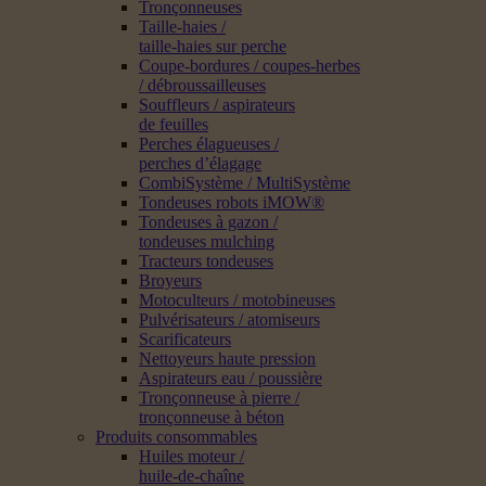
Tronçonneuses
Taille-haies /
taille-haies sur perche
Coupe-bordures / coupes-herbes
/ débroussailleuses
Souffleurs / aspirateurs
de feuilles
Perches élagueuses /
perches d’élagage
CombiSystème / MultiSystème
Tondeuses robots iMOW®
Tondeuses à gazon /
tondeuses mulching
Tracteurs tondeuses
Broyeurs
Motoculteurs / motobineuses
Pulvérisateurs / atomiseurs
Scarificateurs
Nettoyeurs haute pression
Aspirateurs eau / poussière
Tronçonneuse à pierre /
tronçonneuse à béton
Produits consommables
Huiles moteur /
huile-de-chaîne