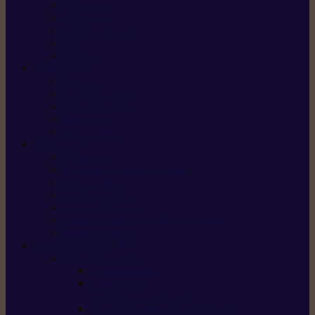
X5 Gen 2
X7 Gen 2
X7 Plus Gen 2
X9
X9 Plus
SILKY
Haches
Lames et pièces
Scies à perche
Scies fixes
Scies pliantes
FELCO
Sécateurs
Sécateur électrique portable
Scies à tirer
Outils de jardin
Outils de cuisine
Couteaux pour le greffage et la taille
Édition spéciale
ACCESSOIRES
Accessoires pour
Tronçonneuses
Taille-haies /
taille-haies sur perche
Coupe-bordures / coupes-herbes