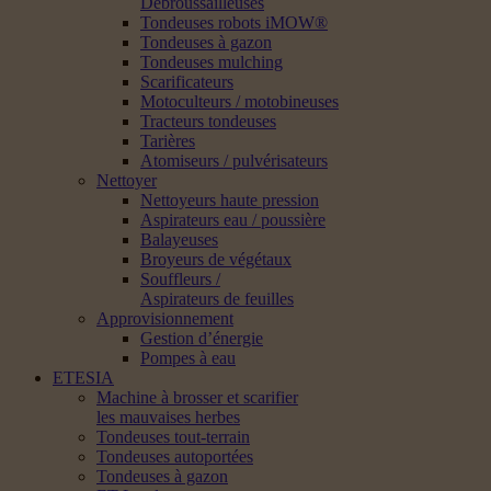
Débroussailleuses
Tondeuses robots iMOW®
Tondeuses à gazon
Tondeuses mulching
Scarificateurs
Motoculteurs / motobineuses
Tracteurs tondeuses
Tarières
Atomiseurs / pulvérisateurs
Nettoyer
Nettoyeurs haute pression
Aspirateurs eau / poussière
Balayeuses
Broyeurs de végétaux
Souffleurs /
Aspirateurs de feuilles
Approvisionnement
Gestion d’énergie
Pompes à eau
ETESIA
Machine à brosser et scarifier
les mauvaises herbes
Tondeuses tout-terrain
Tondeuses autoportées
Tondeuses à gazon