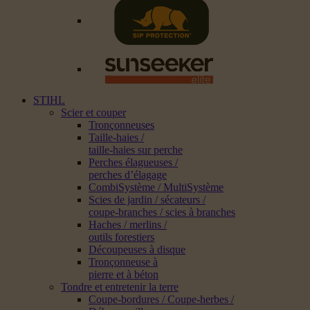
STIHL
Scier et couper
Tronçonneuses
Taille-haies /
taille-haies sur perche
Perches élagueuses /
perches d’élagage
CombiSystème / MultiSystème
Scies de jardin / sécateurs /
coupe-branches / scies à branches
Haches / merlins /
outils forestiers
Découpeuses à disque
Tronçonneuse à
pierre et à béton
Tondre et entretenir la terre
Coupe-bordures / Coupe-herbes /