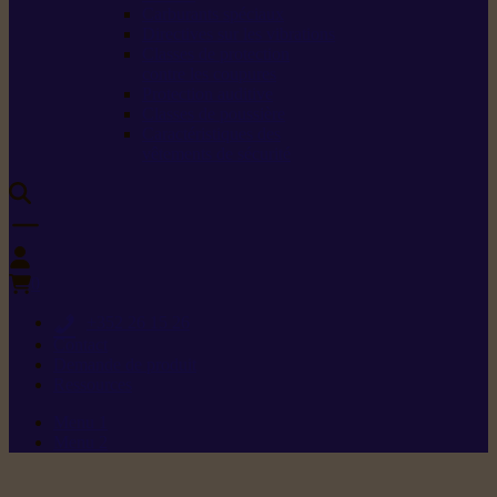
Carburants spéciaux
Directives sur les vibrations
Classes de protection
contre les coupures
Protection auditive
Classes de poussière
Caractéristiques des
vêtements de sécurité
0
+352 26 15 26
Contact
Demande de produit
Ressources
Menu 1
Menu 2