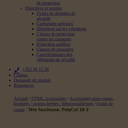
de protection
Directives et normes
Fiches de données de
sécurité
Carburants spéciaux
Directives sur les vibrations
Classes de protection
contre les coupures
Protection auditive
Classes de poussière
Caractéristiques des
vêtements de sécurité
+352 26 15 26
Contact
Demande de produit
Ressources
Accueil
/
STIHL Accessoires
/
Accessoires pour coupe-
bordures / coupes-herbes / débroussailleuses
/
Outils de
coupe
/
Tête faucheuse, PolyCut 18-2