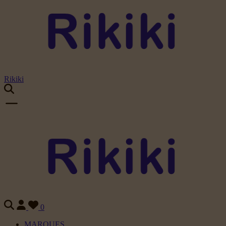
Rikiki
0
MARQUES