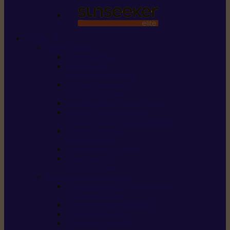
STIHL
Scier et couper
Tronçonneuses
Taille-haies /
taille-haies sur perche
Perches élagueuses /
perches d’élagage
CombiSystème / MultiSystème
Scies de jardin / sécateurs /
coupe-branches / scies à branches
Haches / merlins /
outils forestiers
Découpeuses à disque
Tronçonneuse à
pierre et à béton
Tondre et entretenir la terre
Coupe-bordures / Coupe-herbes /
Débroussailleuses
Tondeuses robots iMOW®
Tondeuses à gazon
Tondeuses mulching