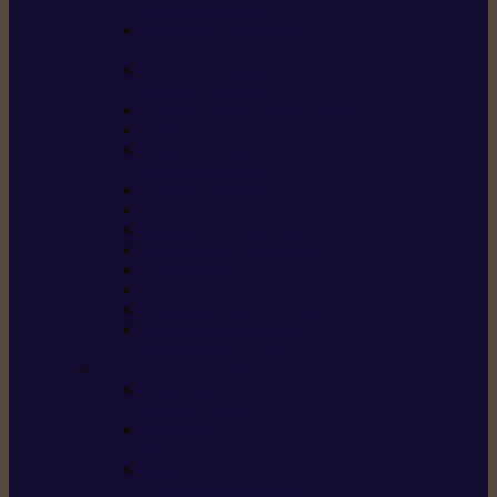
/ débroussailleuses
Souffleurs / aspirateurs
de feuilles
Perches élagueuses /
perches d’élagage
CombiSystème / MultiSystème
Tondeuses robots iMOW®
Tondeuses à gazon /
tondeuses mulching
Tracteurs tondeuses
Broyeurs
Motoculteurs / motobineuses
Pulvérisateurs / atomiseurs
Scarificateurs
Nettoyeurs haute pression
Aspirateurs eau / poussière
Tronçonneuse à pierre /
tronçonneuse à béton
Produits consommables
Huiles moteur /
huile-de-chaîne
Détergents /
Produits d’entretien
Bidons d’essence /
systèmes de remplissage