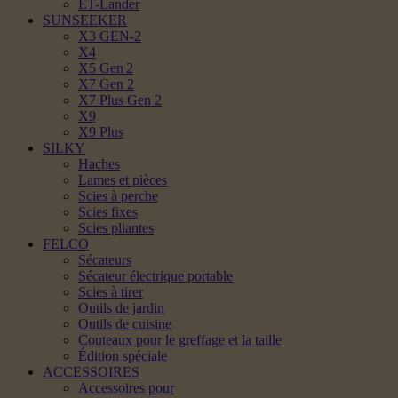
ET-Lander
SUNSEEKER
X3 GEN-2
X4
X5 Gen 2
X7 Gen 2
X7 Plus Gen 2
X9
X9 Plus
SILKY
Haches
Lames et pièces
Scies à perche
Scies fixes
Scies pliantes
FELCO
Sécateurs
Sécateur électrique portable
Scies à tirer
Outils de jardin
Outils de cuisine
Couteaux pour le greffage et la taille
Édition spéciale
ACCESSOIRES
Accessoires pour