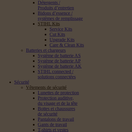
Détergents /
Produits d’entretien
Bidons d’essence /
systèmes de remplissage
STIHL Kits
Service Kits
Cut Kits
Upgrade Kits
Care & Clean Kits
Batteries et chargeurs
Système de batterie AS
Système de batterie AP
Système de batterie AK
STIHL connected /
solutions connectées
Sécurité
Vêtements de sécurité
Lunettes de protection
Protection auditive,
du visage et de la tête
Bottes et chaussures
de sécurité
Pantalons de travail
Gants de travail
T-shirts et vestes