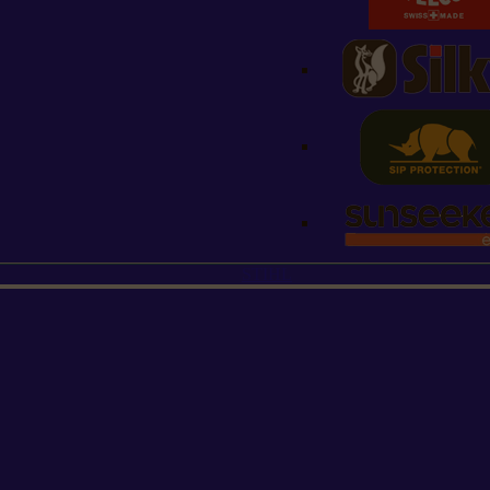
STIHL