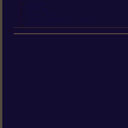
Scies à tirer
Outils de jardin
Outils de cuisine
Couteaux pour le greffage et la taille
Édition spéciale