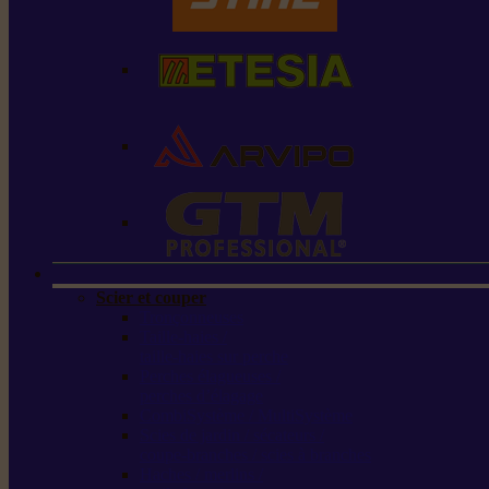
Scier et couper
Tronçonneuses
Taille-haies /
taille-haies sur perche
Perches élagueuses /
perches d’élagage
CombiSystème / MultiSystème
Scies de jardin / sécateurs /
coupe-branches / scies à branches
Haches / merlins /