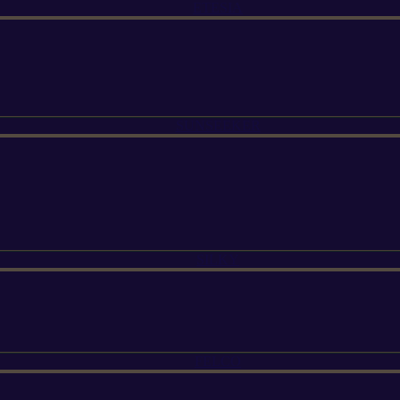
ETESIA
SUNSEEKER
SILKY
FELCO