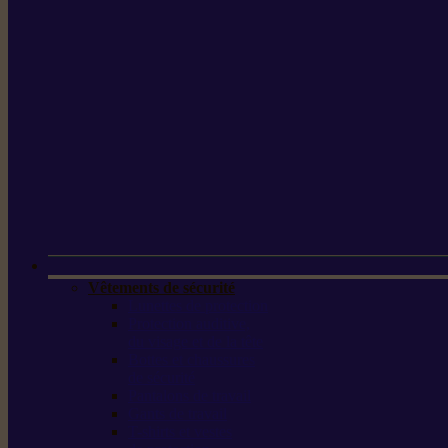
Vêtements de sécurité
Lunettes de protection
Protection auditive,
du visage et de la tête
Bottes et chaussures
de sécurité
Pantalons de travail
Gants de travail
T-shirts et vestes