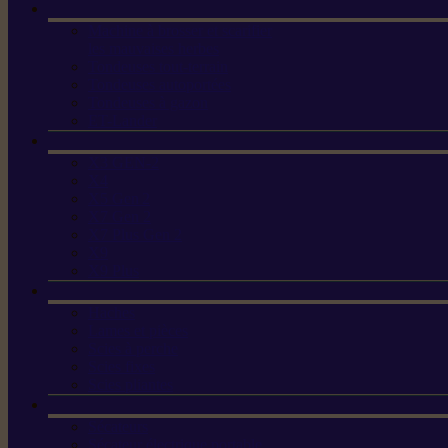
Machine à brosser et scarifier
les mauvaises herbes
Tondeuses tout-terrain
Tondeuses autoportées
Tondeuses à gazon
ET-Lander
X3 GEN-2
X4
X5 Gen 2
X7 Gen 2
X7 Plus Gen 2
X9
X9 Plus
Haches
Lames et pièces
Scies à perche
Scies fixes
Scies pliantes
Sécateurs
Sécateur électrique portable