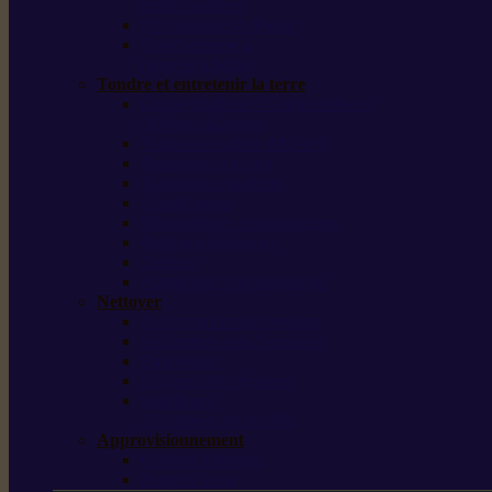
outils forestiers
Découpeuses à disque
Tronçonneuse à
pierre et à béton
Tondre et entretenir la terre
Coupe-bordures / Coupe-herbes /
Débroussailleuses
Tondeuses robots iMOW®
Tondeuses à gazon
Tondeuses mulching
Scarificateurs
Motoculteurs / motobineuses
Tracteurs tondeuses
Tarières
Atomiseurs / pulvérisateurs
Nettoyer
Nettoyeurs haute pression
Aspirateurs eau / poussière
Balayeuses
Broyeurs de végétaux
Souffleurs /
Aspirateurs de feuilles
Approvisionnement
Gestion d’énergie
Pompes à eau