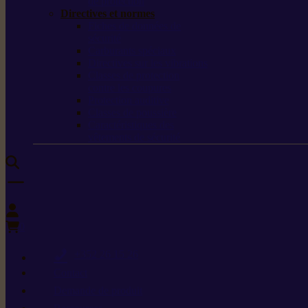
de protection
Directives et normes
Fiches de données de
sécurité
Carburants spéciaux
Directives sur les vibrations
Classes de protection
contre les coupures
Protection auditive
Classes de poussière
Caractéristiques des
vêtements de sécurité
0
+352 26 15 26
Contact
Demande de produit