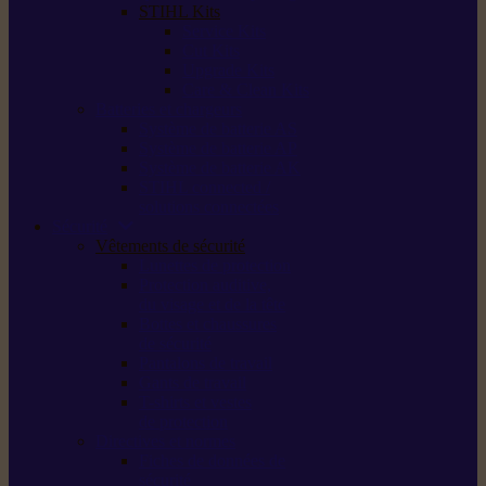
STIHL Kits
Service Kits
Cut Kits
Upgrade Kits
Care & Clean Kits
Batteries et chargeurs
Système de batterie AS
Système de batterie AP
Système de batterie AK
STIHL connected /
solutions connectées
Sécurité
Vêtements de sécurité
Lunettes de protection
Protection auditive,
du visage et de la tête
Bottes et chaussures
de sécurité
Pantalons de travail
Gants de travail
T-shirts et vestes
de protection
Directives et normes
Fiches de données de
sécurité