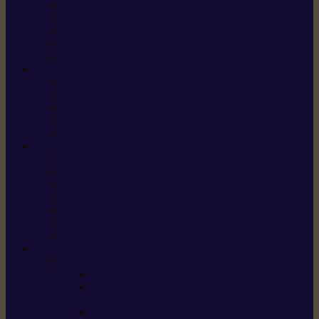
X5 Gen 2
X7 Gen 2
X7 Plus Gen 2
X9
X9 Plus
SILKY
Haches
Lames et pièces
Scies à perche
Scies fixes
Scies pliantes
FELCO
Sécateurs
Sécateur électrique portable
Scies à tirer
Outils de jardin
Outils de cuisine
Couteaux pour le greffage et la taille
Édition spéciale
ACCESSOIRES
Accessoires pour
Tronçonneuses
Taille-haies /
taille-haies sur perche
Coupe-bordures / coupes-herbes