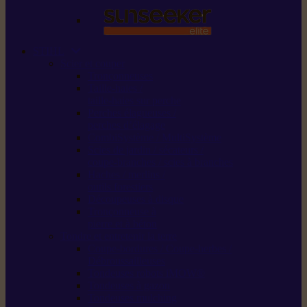
STIHL
Scier et couper
Tronçonneuses
Taille-haies /
taille-haies sur perche
Perches élagueuses /
perches d’élagage
CombiSystème / MultiSystème
Scies de jardin / sécateurs /
coupe-branches / scies à branches
Haches / merlins /
outils forestiers
Découpeuses à disque
Tronçonneuse à
pierre et à béton
Tondre et entretenir la terre
Coupe-bordures / Coupe-herbes /
Débroussailleuses
Tondeuses robots iMOW®
Tondeuses à gazon
Tondeuses mulching