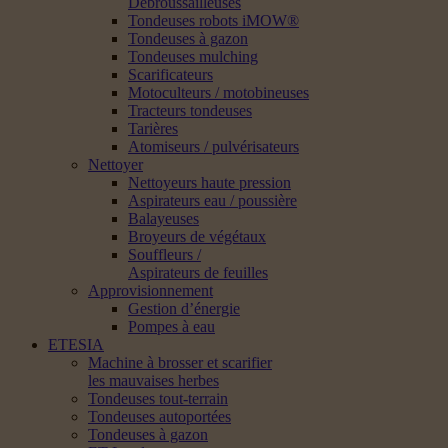
Débroussailleuses
Tondeuses robots iMOW®
Tondeuses à gazon
Tondeuses mulching
Scarificateurs
Motoculteurs / motobineuses
Tracteurs tondeuses
Tarières
Atomiseurs / pulvérisateurs
Nettoyer
Nettoyeurs haute pression
Aspirateurs eau / poussière
Balayeuses
Broyeurs de végétaux
Souffleurs /
Aspirateurs de feuilles
Approvisionnement
Gestion d’énergie
Pompes à eau
ETESIA
Machine à brosser et scarifier
les mauvaises herbes
Tondeuses tout-terrain
Tondeuses autoportées
Tondeuses à gazon