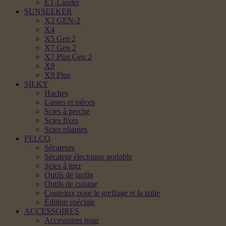
ET-Lander
SUNSEEKER
X3 GEN-2
X4
X5 Gen 2
X7 Gen 2
X7 Plus Gen 2
X9
X9 Plus
SILKY
Haches
Lames et pièces
Scies à perche
Scies fixes
Scies pliantes
FELCO
Sécateurs
Sécateur électrique portable
Scies à tirer
Outils de jardin
Outils de cuisine
Couteaux pour le greffage et la taille
Édition spéciale
ACCESSOIRES
Accessoires pour