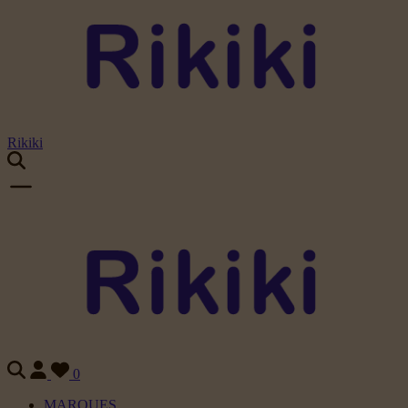
Rikiki
0
MARQUES