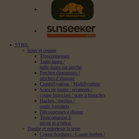
STIHL
Scier et couper
Tronçonneuses
Taille-haies /
taille-haies sur perche
Perches élagueuses /
perches d’élagage
CombiSystème / MultiSystème
Scies de jardin / sécateurs /
coupe-branches / scies à branches
Haches / merlins /
outils forestiers
Découpeuses à disque
Tronçonneuse à
pierre et à béton
Tondre et entretenir la terre
Coupe-bordures / Coupe-herbes /