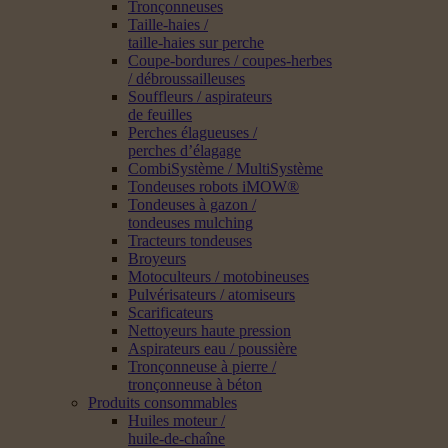
Tronçonneuses
Taille-haies /
taille-haies sur perche
Coupe-bordures / coupes-herbes
/ débroussailleuses
Souffleurs / aspirateurs
de feuilles
Perches élagueuses /
perches d’élagage
CombiSystème / MultiSystème
Tondeuses robots iMOW®
Tondeuses à gazon /
tondeuses mulching
Tracteurs tondeuses
Broyeurs
Motoculteurs / motobineuses
Pulvérisateurs / atomiseurs
Scarificateurs
Nettoyeurs haute pression
Aspirateurs eau / poussière
Tronçonneuse à pierre /
tronçonneuse à béton
Produits consommables
Huiles moteur /
huile-de-chaîne