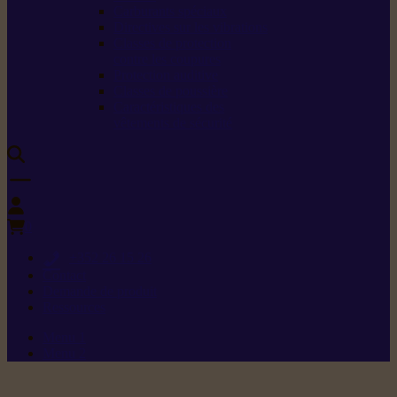
Carburants spéciaux
Directives sur les vibrations
Classes de protection
contre les coupures
Protection auditive
Classes de poussière
Caractéristiques des
vêtements de sécurité
0
+352 26 15 26
Contact
Demande de produit
Ressources
Menu 1
Menu 2