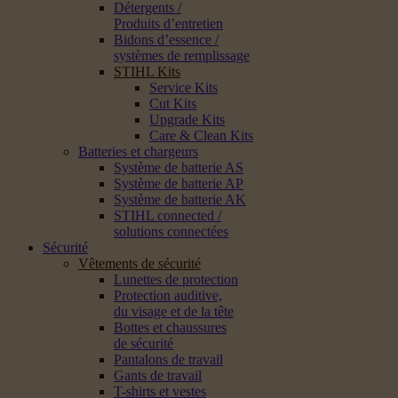
Détergents /
Produits d’entretien
Bidons d’essence /
systèmes de remplissage
STIHL Kits
Service Kits
Cut Kits
Upgrade Kits
Care & Clean Kits
Batteries et chargeurs
Système de batterie AS
Système de batterie AP
Système de batterie AK
STIHL connected /
solutions connectées
Sécurité
Vêtements de sécurité
Lunettes de protection
Protection auditive,
du visage et de la tête
Bottes et chaussures
de sécurité
Pantalons de travail
Gants de travail
T-shirts et vestes