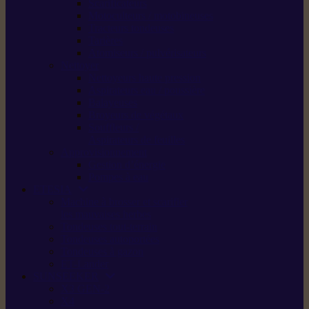
Scarificateurs
Motoculteurs / motobineuses
Tracteurs tondeuses
Tarières
Atomiseurs / pulvérisateurs
Nettoyer
Nettoyeurs haute pression
Aspirateurs eau / poussière
Balayeuses
Broyeurs de végétaux
Souffleurs /
Aspirateurs de feuilles
Approvisionnement
Gestion d’énergie
Pompes à eau
ETESIA
Machine à brosser et scarifier
les mauvaises herbes
Tondeuses tout-terrain
Tondeuses autoportées
Tondeuses à gazon
ET-Lander
SUNSEEKER
X3 GEN-2
X4