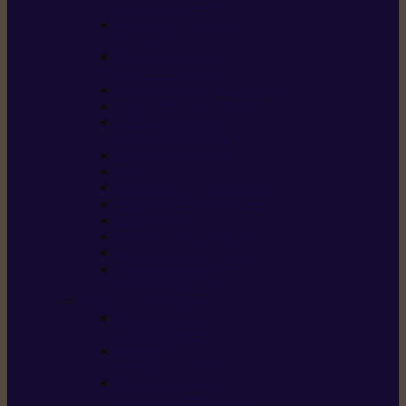
/ débroussailleuses
Souffleurs / aspirateurs
de feuilles
Perches élagueuses /
perches d’élagage
CombiSystème / MultiSystème
Tondeuses robots iMOW®
Tondeuses à gazon /
tondeuses mulching
Tracteurs tondeuses
Broyeurs
Motoculteurs / motobineuses
Pulvérisateurs / atomiseurs
Scarificateurs
Nettoyeurs haute pression
Aspirateurs eau / poussière
Tronçonneuse à pierre /
tronçonneuse à béton
Produits consommables
Huiles moteur /
huile-de-chaîne
Détergents /
Produits d’entretien
Bidons d’essence /
systèmes de remplissage