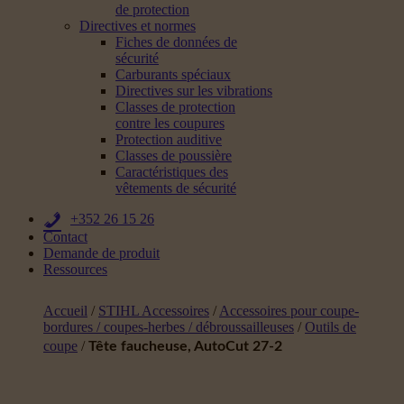
de protection
Directives et normes
Fiches de données de
sécurité
Carburants spéciaux
Directives sur les vibrations
Classes de protection
contre les coupures
Protection auditive
Classes de poussière
Caractéristiques des
vêtements de sécurité
+352 26 15 26
Contact
Demande de produit
Ressources
Accueil
/
STIHL Accessoires
/
Accessoires pour coupe-
bordures / coupes-herbes / débroussailleuses
/
Outils de
coupe
/
Tête faucheuse, AutoCut 27-2