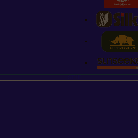
STIHL