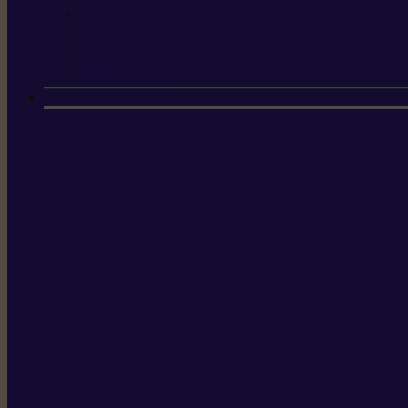
Scies à tirer
Outils de jardin
Outils de cuisine
Couteaux pour le greffage et la taille
Édition spéciale