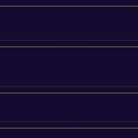
ETESIA
SUNSEEKER
SILKY
FELCO