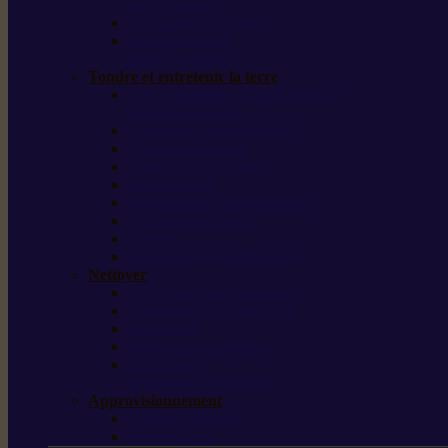
outils forestiers
Découpeuses à disque
Tronçonneuse à
pierre et à béton
Tondre et entretenir la terre
Coupe-bordures / Coupe-herbes /
Débroussailleuses
Tondeuses robots iMOW®
Tondeuses à gazon
Tondeuses mulching
Scarificateurs
Motoculteurs / motobineuses
Tracteurs tondeuses
Tarières
Atomiseurs / pulvérisateurs
Nettoyer
Nettoyeurs haute pression
Aspirateurs eau / poussière
Balayeuses
Broyeurs de végétaux
Souffleurs /
Aspirateurs de feuilles
Approvisionnement
Gestion d’énergie
Pompes à eau