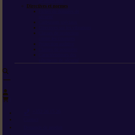
de protection
Directives et normes
Fiches de données de
sécurité
Carburants spéciaux
Directives sur les vibrations
Classes de protection
contre les coupures
Protection auditive
Classes de poussière
Caractéristiques des
vêtements de sécurité
0
+352 26 15 26
Contact
Demande de produit