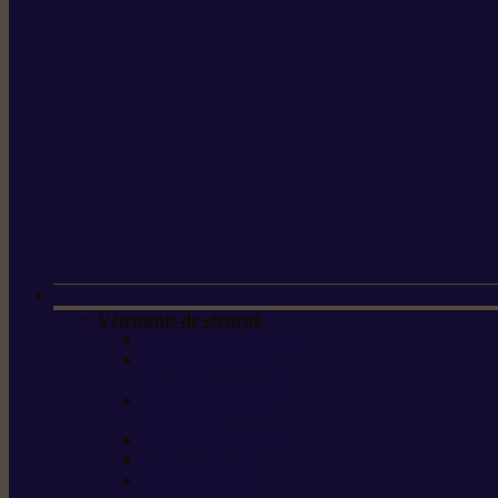
Vêtements de sécurité
Lunettes de protection
Protection auditive,
du visage et de la tête
Bottes et chaussures
de sécurité
Pantalons de travail
Gants de travail
T-shirts et vestes