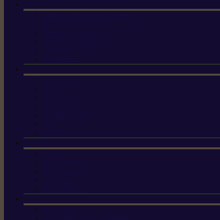
Machine à brosser et scarifier
les mauvaises herbes
Tondeuses tout-terrain
Tondeuses autoportées
Tondeuses à gazon
ET-Lander
X3 GEN-2
X4
X5 Gen 2
X7 Gen 2
X7 Plus Gen 2
X9
X9 Plus
Haches
Lames et pièces
Scies à perche
Scies fixes
Scies pliantes
Sécateurs
Sécateur électrique portable