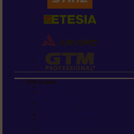
Scier et couper
Tronçonneuses
Taille-haies /
taille-haies sur perche
Perches élagueuses /
perches d’élagage
CombiSystème / MultiSystème
Scies de jardin / sécateurs /
coupe-branches / scies à branches
Haches / merlins /