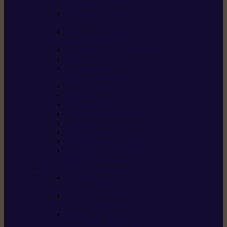
/ débroussailleuses
Souffleurs / aspirateurs
de feuilles
Perches élagueuses /
perches d’élagage
CombiSystème / MultiSystème
Tondeuses robots iMOW®
Tondeuses à gazon /
tondeuses mulching
Tracteurs tondeuses
Broyeurs
Motoculteurs / motobineuses
Pulvérisateurs / atomiseurs
Scarificateurs
Nettoyeurs haute pression
Aspirateurs eau / poussière
Tronçonneuse à pierre /
tronçonneuse à béton
Produits consommables
Huiles moteur /
huile-de-chaîne
Détergents /
Produits d’entretien
Bidons d’essence /
systèmes de remplissage