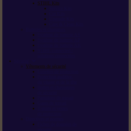
STIHL Kits
Service Kits
Cut Kits
Upgrade Kits
Care & Clean Kits
Batteries et chargeurs
Système de batterie AS
Système de batterie AP
Système de batterie AK
STIHL connected /
solutions connectées
Sécurité
Vêtements de sécurité
Lunettes de protection
Protection auditive,
du visage et de la tête
Bottes et chaussures
de sécurité
Pantalons de travail
Gants de travail
T-shirts et vestes
de protection
Directives et normes
Fiches de données de
sécurité