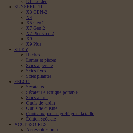
ET-Lander
SUNSEEKER
X3 GEN-2
X4
X5 Gen 2
X7 Gen 2
X7 Plus Gen 2
X9
X9 Plus
SILKY
Haches
Lames et pièces
Scies à perche
Scies fixes
Scies pliantes
FELCO
Sécateurs
Sécateur électrique portable
Scies à tirer
Outils de jardin
Outils de cuisine
Couteaux pour le greffage et la taille
Édition spéciale
ACCESSOIRES
Accessoires pour