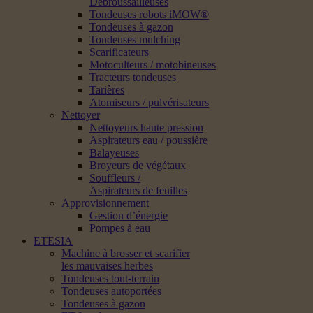
Débroussailleuses
Tondeuses robots iMOW®
Tondeuses à gazon
Tondeuses mulching
Scarificateurs
Motoculteurs / motobineuses
Tracteurs tondeuses
Tarières
Atomiseurs / pulvérisateurs
Nettoyer
Nettoyeurs haute pression
Aspirateurs eau / poussière
Balayeuses
Broyeurs de végétaux
Souffleurs /
Aspirateurs de feuilles
Approvisionnement
Gestion d’énergie
Pompes à eau
ETESIA
Machine à brosser et scarifier
les mauvaises herbes
Tondeuses tout-terrain
Tondeuses autoportées
Tondeuses à gazon