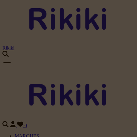
Rikiki
0
MARQUES