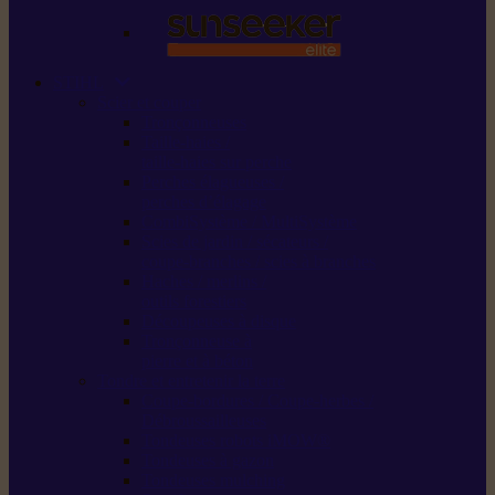
STIHL
Scier et couper
Tronçonneuses
Taille-haies /
taille-haies sur perche
Perches élagueuses /
perches d’élagage
CombiSystème / MultiSystème
Scies de jardin / sécateurs /
coupe-branches / scies à branches
Haches / merlins /
outils forestiers
Découpeuses à disque
Tronçonneuse à
pierre et à béton
Tondre et entretenir la terre
Coupe-bordures / Coupe-herbes /
Débroussailleuses
Tondeuses robots iMOW®
Tondeuses à gazon
Tondeuses mulching