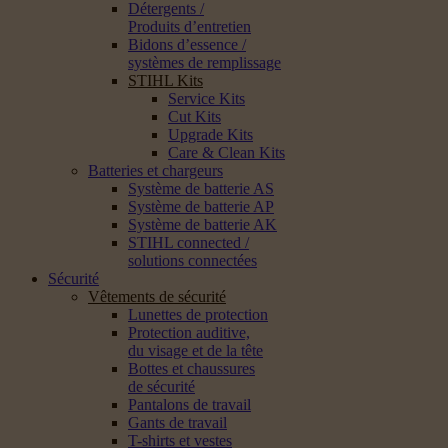
Détergents /
Produits d’entretien
Bidons d’essence /
systèmes de remplissage
STIHL Kits
Service Kits
Cut Kits
Upgrade Kits
Care & Clean Kits
Batteries et chargeurs
Système de batterie AS
Système de batterie AP
Système de batterie AK
STIHL connected /
solutions connectées
Sécurité
Vêtements de sécurité
Lunettes de protection
Protection auditive,
du visage et de la tête
Bottes et chaussures
de sécurité
Pantalons de travail
Gants de travail
T-shirts et vestes