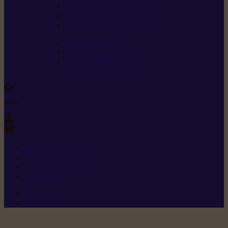
Carburants spéciaux
Directives sur les vibrations
Classes de protection
contre les coupures
Protection auditive
Classes de poussière
Caractéristiques des
vêtements de sécurité
0
+352 26 15 26
Contact
Demande de produit
Ressources
Menu 1
Menu 2