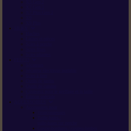
X5 Gen 2
X7 Gen 2
X7 Plus Gen 2
X9
X9 Plus
SILKY
Haches
Lames et pièces
Scies à perche
Scies fixes
Scies pliantes
FELCO
Sécateurs
Sécateur électrique portable
Scies à tirer
Outils de jardin
Outils de cuisine
Couteaux pour le greffage et la taille
Édition spéciale
ACCESSOIRES
Accessoires pour
Tronçonneuses
Taille-haies /
taille-haies sur perche
Coupe-bordures / coupes-herbes