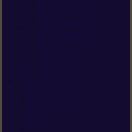
Scarificateurs
Motoculteurs / motobineuses
Tracteurs tondeuses
Tarières
Atomiseurs / pulvérisateurs
Nettoyer
Nettoyeurs haute pression
Aspirateurs eau / poussière
Balayeuses
Broyeurs de végétaux
Souffleurs /
Aspirateurs de feuilles
Approvisionnement
Gestion d’énergie
Pompes à eau
ETESIA
Machine à brosser et scarifier
les mauvaises herbes
Tondeuses tout-terrain
Tondeuses autoportées
Tondeuses à gazon
ET-Lander
SUNSEEKER
X3 GEN-2
X4