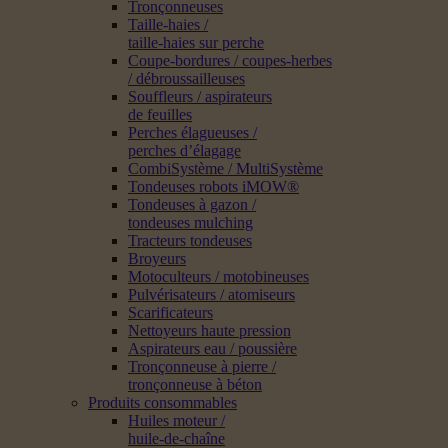
Tronçonneuses
Taille-haies /
taille-haies sur perche
Coupe-bordures / coupes-herbes
/ débroussailleuses
Souffleurs / aspirateurs
de feuilles
Perches élagueuses /
perches d’élagage
CombiSystème / MultiSystème
Tondeuses robots iMOW®
Tondeuses à gazon /
tondeuses mulching
Tracteurs tondeuses
Broyeurs
Motoculteurs / motobineuses
Pulvérisateurs / atomiseurs
Scarificateurs
Nettoyeurs haute pression
Aspirateurs eau / poussière
Tronçonneuse à pierre /
tronçonneuse à béton
Produits consommables
Huiles moteur /
huile-de-chaîne