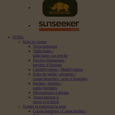
STIHL
Scier et couper
Tronçonneuses
Taille-haies /
taille-haies sur perche
Perches élagueuses /
perches d’élagage
CombiSystème / MultiSystème
Scies de jardin / sécateurs /
coupe-branches / scies à branches
Haches / merlins /
outils forestiers
Découpeuses à disque
Tronçonneuse à
pierre et à béton
Tondre et entretenir la terre
Coupe-bordures / Coupe-herbes /