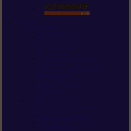
STIHL
Scier et couper
Tronçonneuses
Taille-haies /
taille-haies sur perche
Perches élagueuses /
perches d’élagage
CombiSystème / MultiSystème
Scies de jardin / sécateurs /
coupe-branches / scies à branches
Haches / merlins /
outils forestiers
Découpeuses à disque
Tronçonneuse à
pierre et à béton
Tondre et entretenir la terre
Coupe-bordures / Coupe-herbes /
Débroussailleuses
Tondeuses robots iMOW®
Tondeuses à gazon
Tondeuses mulching