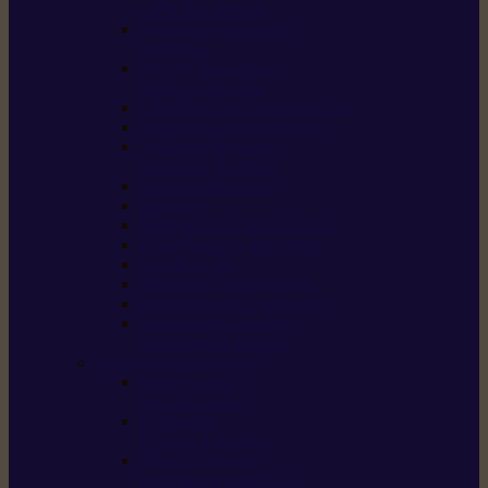
/ débroussailleuses
Souffleurs / aspirateurs
de feuilles
Perches élagueuses /
perches d’élagage
CombiSystème / MultiSystème
Tondeuses robots iMOW®
Tondeuses à gazon /
tondeuses mulching
Tracteurs tondeuses
Broyeurs
Motoculteurs / motobineuses
Pulvérisateurs / atomiseurs
Scarificateurs
Nettoyeurs haute pression
Aspirateurs eau / poussière
Tronçonneuse à pierre /
tronçonneuse à béton
Produits consommables
Huiles moteur /
huile-de-chaîne
Détergents /
Produits d’entretien
Bidons d’essence /
systèmes de remplissage