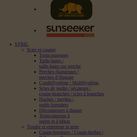
STIHL
Scier et couper
Tronçonneuses
Taille-haies /
taille-haies sur perche
Perches élagueuses /
perches d’élagage
CombiSystème / MultiSystème
Scies de jardin / sécateurs /
coupe-branches / scies à branches
Haches / merlins /
outils forestiers
Découpeuses à disque
Tronçonneuse à
pierre et à béton
Tondre et entretenir la terre
Coupe-bordures / Coupe-herbes /