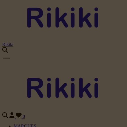
Rikiki
0
MARQUES