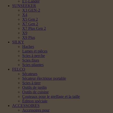
ET-Lander
SUNSEEKER
X3 GEN-2
X4
X5 Gen 2
X7 Gen 2
X7 Plus Gen 2
X9
X9 Plus
SILKY
Haches
Lames et pièces
Scies à perche
Scies fixes
Scies pliantes
FELCO
Sécateurs
Sécateur électrique portable
Scies à tirer
Outils de jardin
Outils de cuisine
Couteaux pour le greffage et la taille
Édition spéciale
ACCESSOIRES
Accessoires pour