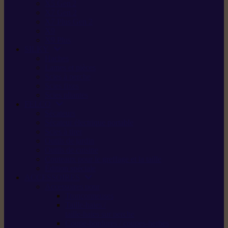
X5 Gen 2
X7 Gen 2
X7 Plus Gen 2
X9
X9 Plus
SILKY
Haches
Lames et pièces
Scies à perche
Scies fixes
Scies pliantes
FELCO
Sécateurs
Sécateur électrique portable
Scies à tirer
Outils de jardin
Outils de cuisine
Couteaux pour le greffage et la taille
Édition spéciale
ACCESSOIRES
Accessoires pour
Tronçonneuses
Taille-haies /
taille-haies sur perche
Coupe-bordures / coupes-herbes