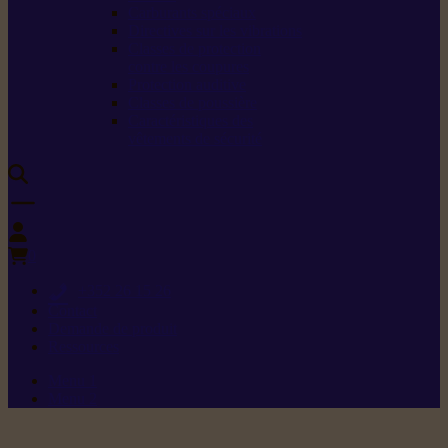
Carburants spéciaux
Directives sur les vibrations
Classes de protection
contre les coupures
Protection auditive
Classes de poussière
Caractéristiques des
vêtements de sécurité
0
+352 26 15 26
Contact
Demande de produit
Ressources
Menu 1
Menu 2