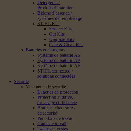
Détergents /
Produits d’entretien
Bidons d’essence /
systèmes de remplissage
STIHL Kits
Service Kits
Cut Kits
Upgrade Kits
Care & Clean Kits
Batteries et chargeurs
Système de batterie AS
Système de batterie AP
Système de batterie AK
STIHL connected /
solutions connectées
Sécurité
Vêtements de sécurité
Lunettes de protection
Protection auditive,
du visage et de la tête
Bottes et chaussures
de sécurité
Pantalons de travail
Gants de travail
T-shirts et vestes