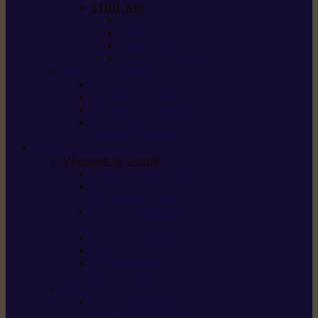
STIHL Kits
Service Kits
Cut Kits
Upgrade Kits
Care & Clean Kits
Batteries et chargeurs
Système de batterie AS
Système de batterie AP
Système de batterie AK
STIHL connected /
solutions connectées
Sécurité
Vêtements de sécurité
Lunettes de protection
Protection auditive,
du visage et de la tête
Bottes et chaussures
de sécurité
Pantalons de travail
Gants de travail
T-shirts et vestes
de protection
Directives et normes
Fiches de données de
sécurité