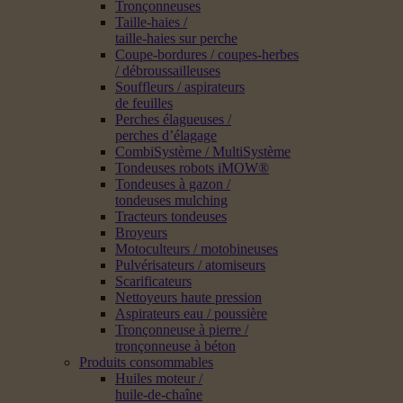
Tronçonneuses
Taille-haies /
taille-haies sur perche
Coupe-bordures / coupes-herbes
/ débroussailleuses
Souffleurs / aspirateurs
de feuilles
Perches élagueuses /
perches d’élagage
CombiSystème / MultiSystème
Tondeuses robots iMOW®
Tondeuses à gazon /
tondeuses mulching
Tracteurs tondeuses
Broyeurs
Motoculteurs / motobineuses
Pulvérisateurs / atomiseurs
Scarificateurs
Nettoyeurs haute pression
Aspirateurs eau / poussière
Tronçonneuse à pierre /
tronçonneuse à béton
Produits consommables
Huiles moteur /
huile-de-chaîne