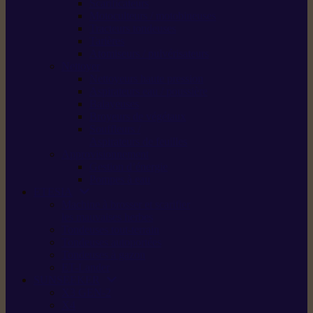
Scarificateurs
Motoculteurs / motobineuses
Tracteurs tondeuses
Tarières
Atomiseurs / pulvérisateurs
Nettoyer
Nettoyeurs haute pression
Aspirateurs eau / poussière
Balayeuses
Broyeurs de végétaux
Souffleurs /
Aspirateurs de feuilles
Approvisionnement
Gestion d’énergie
Pompes à eau
ETESIA
Machine à brosser et scarifier
les mauvaises herbes
Tondeuses tout-terrain
Tondeuses autoportées
Tondeuses à gazon
ET-Lander
SUNSEEKER
X3 GEN-2
X4