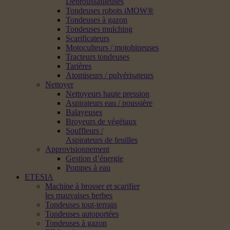
Débroussailleuses
Tondeuses robots iMOW®
Tondeuses à gazon
Tondeuses mulching
Scarificateurs
Motoculteurs / motobineuses
Tracteurs tondeuses
Tarières
Atomiseurs / pulvérisateurs
Nettoyer
Nettoyeurs haute pression
Aspirateurs eau / poussière
Balayeuses
Broyeurs de végétaux
Souffleurs /
Aspirateurs de feuilles
Approvisionnement
Gestion d’énergie
Pompes à eau
ETESIA
Machine à brosser et scarifier
les mauvaises herbes
Tondeuses tout-terrain
Tondeuses autoportées
Tondeuses à gazon