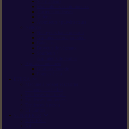
Scarificateurs
Motoculteurs / motobineuses
Tracteurs tondeuses
Tarières
Atomiseurs / pulvérisateurs
Nettoyer
Nettoyeurs haute pression
Aspirateurs eau / poussière
Balayeuses
Broyeurs de végétaux
Souffleurs /
Aspirateurs de feuilles
Approvisionnement
Gestion d’énergie
Pompes à eau
ETESIA
Machine à brosser et scarifier
les mauvaises herbes
Tondeuses tout-terrain
Tondeuses autoportées
Tondeuses à gazon
ET-Lander
SUNSEEKER
X3 GEN-2
X4