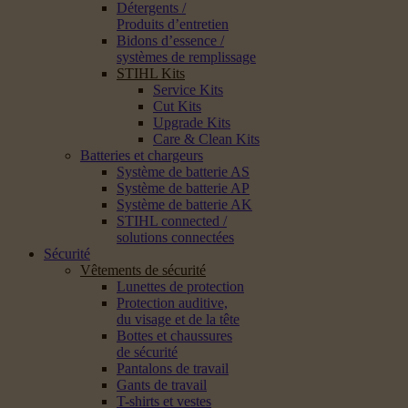
Détergents /
Produits d’entretien
Bidons d’essence /
systèmes de remplissage
STIHL Kits
Service Kits
Cut Kits
Upgrade Kits
Care & Clean Kits
Batteries et chargeurs
Système de batterie AS
Système de batterie AP
Système de batterie AK
STIHL connected /
solutions connectées
Sécurité
Vêtements de sécurité
Lunettes de protection
Protection auditive,
du visage et de la tête
Bottes et chaussures
de sécurité
Pantalons de travail
Gants de travail
T-shirts et vestes