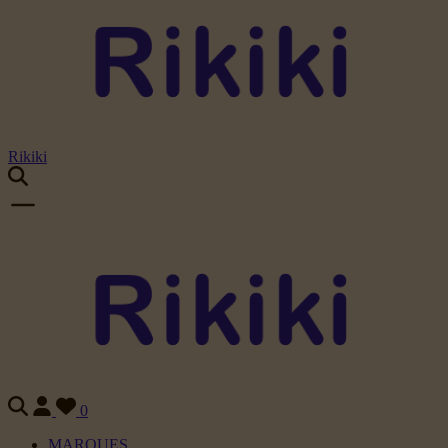
Rikiki
0
MARQUES