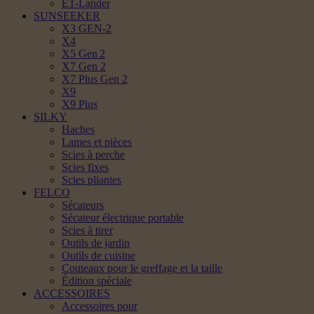
ET-Lander
SUNSEEKER
X3 GEN-2
X4
X5 Gen 2
X7 Gen 2
X7 Plus Gen 2
X9
X9 Plus
SILKY
Haches
Lames et pièces
Scies à perche
Scies fixes
Scies pliantes
FELCO
Sécateurs
Sécateur électrique portable
Scies à tirer
Outils de jardin
Outils de cuisine
Couteaux pour le greffage et la taille
Édition spéciale
ACCESSOIRES
Accessoires pour