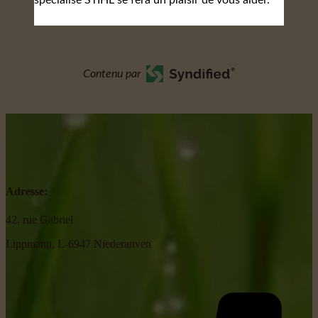
spécialisé STIHL se fera un plaisir de vous aider.
Contenu par
Adresse:
42, rue Gabriel
Lippmann, L-6947 Niederanven