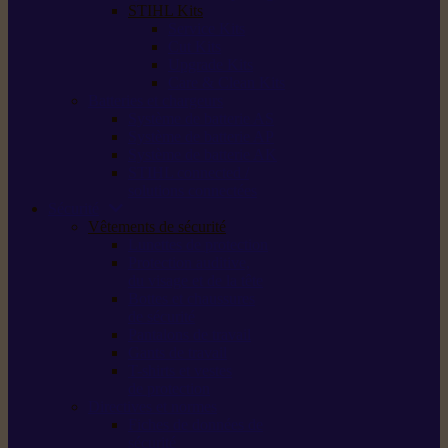
STIHL Kits
Service Kits
Cut Kits
Upgrade Kits
Care & Clean Kits
Batteries et chargeurs
Système de batterie AS
Système de batterie AP
Système de batterie AK
STIHL connected /
solutions connectées
Sécurité
Vêtements de sécurité
Lunettes de protection
Protection auditive,
du visage et de la tête
Bottes et chaussures
de sécurité
Pantalons de travail
Gants de travail
T-shirts et vestes
de protection
Directives et normes
Fiches de données de
sécurité