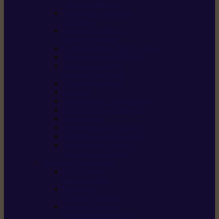
/ débroussailleuses
Souffleurs / aspirateurs
de feuilles
Perches élagueuses /
perches d’élagage
CombiSystème / MultiSystème
Tondeuses robots iMOW®
Tondeuses à gazon /
tondeuses mulching
Tracteurs tondeuses
Broyeurs
Motoculteurs / motobineuses
Pulvérisateurs / atomiseurs
Scarificateurs
Nettoyeurs haute pression
Aspirateurs eau / poussière
Tronçonneuse à pierre /
tronçonneuse à béton
Produits consommables
Huiles moteur /
huile-de-chaîne
Détergents /
Produits d’entretien
Bidons d’essence /
systèmes de remplissage