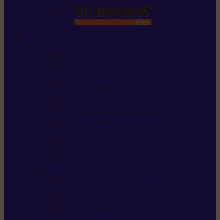
STIHL
Scier et couper
Tronçonneuses
Taille-haies /
taille-haies sur perche
Perches élagueuses /
perches d’élagage
CombiSystème / MultiSystème
Scies de jardin / sécateurs /
coupe-branches / scies à branches
Haches / merlins /
outils forestiers
Découpeuses à disque
Tronçonneuse à
pierre et à béton
Tondre et entretenir la terre
Coupe-bordures / Coupe-herbes /
Débroussailleuses
Tondeuses robots iMOW®
Tondeuses à gazon
Tondeuses mulching