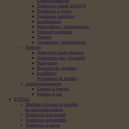
Débroussailleuses
Tondeuses robots iMOW®
Tondeuses à gazon
Tondeuses mulching
Scarificateurs
Motoculteurs / motobineuses
Tracteurs tondeuses
Tarières
Atomiseurs / pulvérisateurs
Nettoyer
Nettoyeurs haute pression
Aspirateurs eau / poussière
Balayeuses
Broyeurs de végétaux
Souffleurs /
Aspirateurs de feuilles
Approvisionnement
Gestion d’énergie
Pompes à eau
ETESIA
Machine à brosser et scarifier
les mauvaises herbes
Tondeuses tout-terrain
Tondeuses autoportées
Tondeuses à gazon