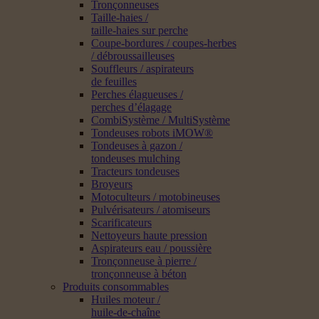
Tronçonneuses
Taille-haies /
taille-haies sur perche
Coupe-bordures / coupes-herbes
/ débroussailleuses
Souffleurs / aspirateurs
de feuilles
Perches élagueuses /
perches d’élagage
CombiSystème / MultiSystème
Tondeuses robots iMOW®
Tondeuses à gazon /
tondeuses mulching
Tracteurs tondeuses
Broyeurs
Motoculteurs / motobineuses
Pulvérisateurs / atomiseurs
Scarificateurs
Nettoyeurs haute pression
Aspirateurs eau / poussière
Tronçonneuse à pierre /
tronçonneuse à béton
Produits consommables
Huiles moteur /
huile-de-chaîne