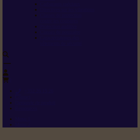
Carburants spéciaux
Directives sur les vibrations
Classes de protection
contre les coupures
Protection auditive
Classes de poussière
Caractéristiques des
vêtements de sécurité
0
+352 26 15 26
Contact
Demande de produit
Ressources
Menu 1
Menu 2