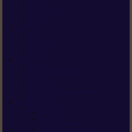
X5 Gen 2
X7 Gen 2
X7 Plus Gen 2
X9
X9 Plus
SILKY
Haches
Lames et pièces
Scies à perche
Scies fixes
Scies pliantes
FELCO
Sécateurs
Sécateur électrique portable
Scies à tirer
Outils de jardin
Outils de cuisine
Couteaux pour le greffage et la taille
Édition spéciale
ACCESSOIRES
Accessoires pour
Tronçonneuses
Taille-haies /
taille-haies sur perche
Coupe-bordures / coupes-herbes