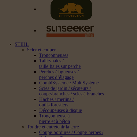
STIHL
Scier et couper
Tronçonneuses
Taille-haies /
taille-haies sur perche
Perches élagueuses /
perches d’élagage
CombiSystème / MultiSystème
Scies de jardin / sécateurs /
coupe-branches / scies à branches
Haches / merlins /
outils forestiers
Découpeuses à disque
Tronçonneuse à
pierre et à béton
Tondre et entretenir la terre
Coupe-bordures / Coupe-herbes /