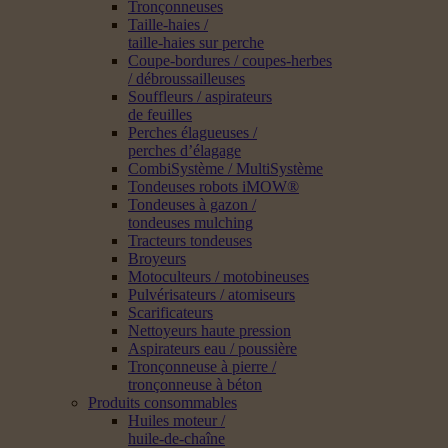
Tronçonneuses
Taille-haies /
taille-haies sur perche
Coupe-bordures / coupes-herbes
/ débroussailleuses
Souffleurs / aspirateurs
de feuilles
Perches élagueuses /
perches d’élagage
CombiSystème / MultiSystème
Tondeuses robots iMOW®
Tondeuses à gazon /
tondeuses mulching
Tracteurs tondeuses
Broyeurs
Motoculteurs / motobineuses
Pulvérisateurs / atomiseurs
Scarificateurs
Nettoyeurs haute pression
Aspirateurs eau / poussière
Tronçonneuse à pierre /
tronçonneuse à béton
Produits consommables
Huiles moteur /
huile-de-chaîne