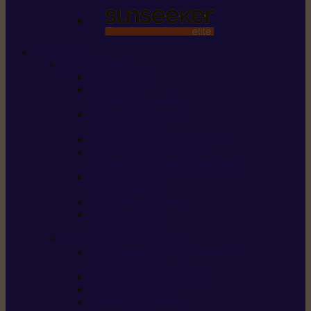
STIHL
Scier et couper
Tronçonneuses
Taille-haies /
taille-haies sur perche
Perches élagueuses /
perches d’élagage
CombiSystème / MultiSystème
Scies de jardin / sécateurs /
coupe-branches / scies à branches
Haches / merlins /
outils forestiers
Découpeuses à disque
Tronçonneuse à
pierre et à béton
Tondre et entretenir la terre
Coupe-bordures / Coupe-herbes /
Débroussailleuses
Tondeuses robots iMOW®
Tondeuses à gazon
Tondeuses mulching