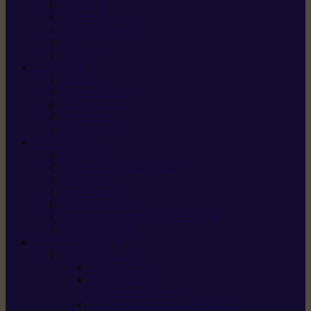
X5 Gen 2
X7 Gen 2
X7 Plus Gen 2
X9
X9 Plus
SILKY
Haches
Lames et pièces
Scies à perche
Scies fixes
Scies pliantes
FELCO
Sécateurs
Sécateur électrique portable
Scies à tirer
Outils de jardin
Outils de cuisine
Couteaux pour le greffage et la taille
Édition spéciale
ACCESSOIRES
Accessoires pour
Tronçonneuses
Taille-haies /
taille-haies sur perche
Coupe-bordures / coupes-herbes