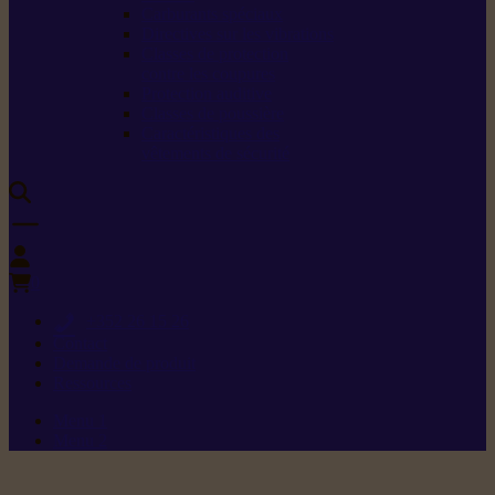
Carburants spéciaux
Directives sur les vibrations
Classes de protection
contre les coupures
Protection auditive
Classes de poussière
Caractéristiques des
vêtements de sécurité
0
+352 26 15 26
Contact
Demande de produit
Ressources
Menu 1
Menu 2