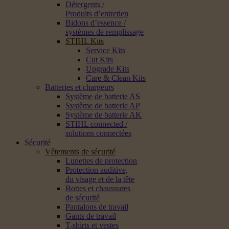
Détergents /
Produits d’entretien
Bidons d’essence /
systèmes de remplissage
STIHL Kits
Service Kits
Cut Kits
Upgrade Kits
Care & Clean Kits
Batteries et chargeurs
Système de batterie AS
Système de batterie AP
Système de batterie AK
STIHL connected /
solutions connectées
Sécurité
Vêtements de sécurité
Lunettes de protection
Protection auditive,
du visage et de la tête
Bottes et chaussures
de sécurité
Pantalons de travail
Gants de travail
T-shirts et vestes