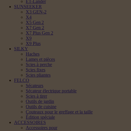
ET-Lander
SUNSEEKER
X3 GEN-2
X4
X5 Gen 2
X7 Gen 2
X7 Plus Gen 2
X9
X9 Plus
SILKY
Haches
Lames et pièces
Scies à perche
Scies fixes
Scies pliantes
FELCO
Sécateurs
Sécateur électrique portable
Scies à tirer
Outils de jardin
Outils de cuisine
Couteaux pour le greffage et la taille
Édition spéciale
ACCESSOIRES
Accessoires pour