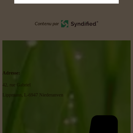
Contenu par
Adresse:
42, rue Gabriel
Lippmann, L-6947 Niederanven