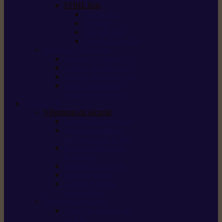
STIHL Kits
Service Kits
Cut Kits
Upgrade Kits
Care & Clean Kits
Batteries et chargeurs
Système de batterie AS
Système de batterie AP
Système de batterie AK
STIHL connected /
solutions connectées
Sécurité
Vêtements de sécurité
Lunettes de protection
Protection auditive,
du visage et de la tête
Bottes et chaussures
de sécurité
Pantalons de travail
Gants de travail
T-shirts et vestes
de protection
Directives et normes
Fiches de données de
sécurité