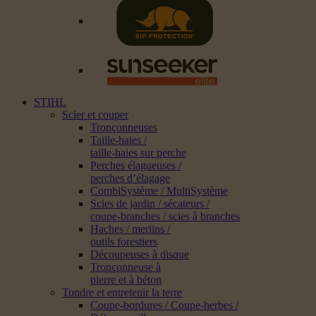
STIHL
Scier et couper
Tronçonneuses
Taille-haies /
taille-haies sur perche
Perches élagueuses /
perches d’élagage
CombiSystème / MultiSystème
Scies de jardin / sécateurs /
coupe-branches / scies à branches
Haches / merlins /
outils forestiers
Découpeuses à disque
Tronçonneuse à
pierre et à béton
Tondre et entretenir la terre
Coupe-bordures / Coupe-herbes /