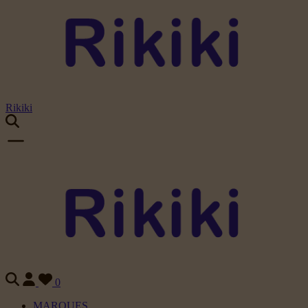
Rikiki
0
MARQUES