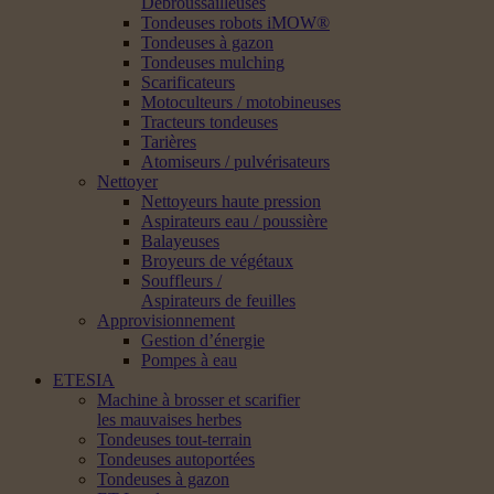
Débroussailleuses
Tondeuses robots iMOW®
Tondeuses à gazon
Tondeuses mulching
Scarificateurs
Motoculteurs / motobineuses
Tracteurs tondeuses
Tarières
Atomiseurs / pulvérisateurs
Nettoyer
Nettoyeurs haute pression
Aspirateurs eau / poussière
Balayeuses
Broyeurs de végétaux
Souffleurs /
Aspirateurs de feuilles
Approvisionnement
Gestion d’énergie
Pompes à eau
ETESIA
Machine à brosser et scarifier
les mauvaises herbes
Tondeuses tout-terrain
Tondeuses autoportées
Tondeuses à gazon