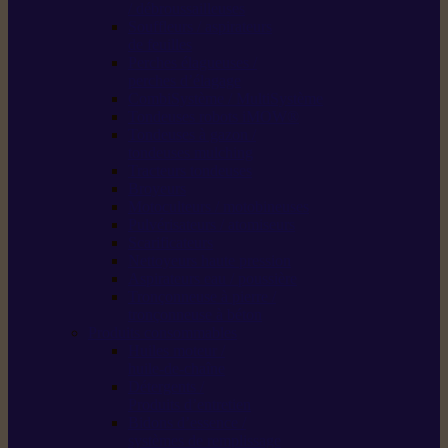
/ débroussailleuses
Souffleurs / aspirateurs
de feuilles
Perches élagueuses /
perches d’élagage
CombiSystème / MultiSystème
Tondeuses robots iMOW®
Tondeuses à gazon /
tondeuses mulching
Tracteurs tondeuses
Broyeurs
Motoculteurs / motobineuses
Pulvérisateurs / atomiseurs
Scarificateurs
Nettoyeurs haute pression
Aspirateurs eau / poussière
Tronçonneuse à pierre /
tronçonneuse à béton
Produits consommables
Huiles moteur /
huile-de-chaîne
Détergents /
Produits d’entretien
Bidons d’essence /
systèmes de remplissage