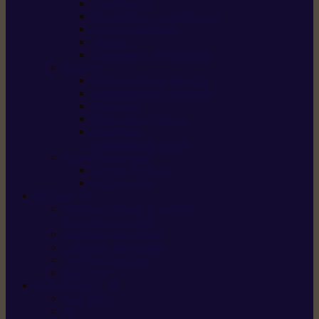
Scarificateurs
Motoculteurs / motobineuses
Tracteurs tondeuses
Tarières
Atomiseurs / pulvérisateurs
Nettoyer
Nettoyeurs haute pression
Aspirateurs eau / poussière
Balayeuses
Broyeurs de végétaux
Souffleurs /
Aspirateurs de feuilles
Approvisionnement
Gestion d’énergie
Pompes à eau
ETESIA
Machine à brosser et scarifier
les mauvaises herbes
Tondeuses tout-terrain
Tondeuses autoportées
Tondeuses à gazon
ET-Lander
SUNSEEKER
X3 GEN-2
X4