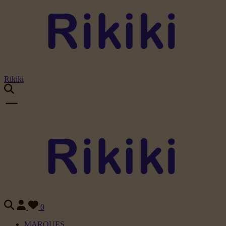
Rikiki
0
MARQUES