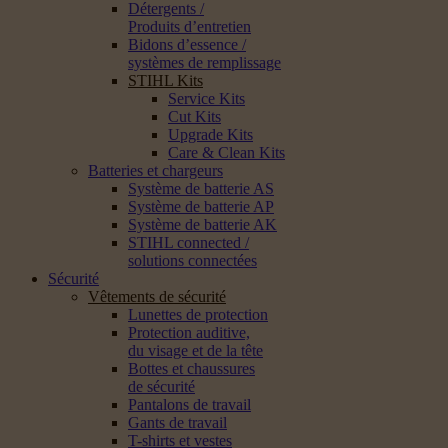
Détergents /
Produits d’entretien
Bidons d’essence /
systèmes de remplissage
STIHL Kits
Service Kits
Cut Kits
Upgrade Kits
Care & Clean Kits
Batteries et chargeurs
Système de batterie AS
Système de batterie AP
Système de batterie AK
STIHL connected /
solutions connectées
Sécurité
Vêtements de sécurité
Lunettes de protection
Protection auditive,
du visage et de la tête
Bottes et chaussures
de sécurité
Pantalons de travail
Gants de travail
T-shirts et vestes