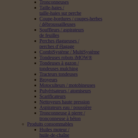
Tronçonneuses
Taille-haies /
taille-haies sur perche
Coupe-bordures / coupes-herbes
/ débroussailleuses
Souffleurs / aspirateurs
de feuilles
Perches élagueuses /
perches d’élagage
CombiSystème / MultiSystème
Tondeuses robots iMOW®
Tondeuses à gazon /
tondeuses mulching
Tracteurs tondeuses
Broyeurs
Motoculteurs / motobineuses
Pulvérisateurs / atomiseurs
Scarificateurs
Nettoyeurs haute pression
Aspirateurs eau / poussière
Tronçonneuse à pierre /
tronçonneuse à béton
Produits consommables
Huiles moteur /
huile-de-chaîne