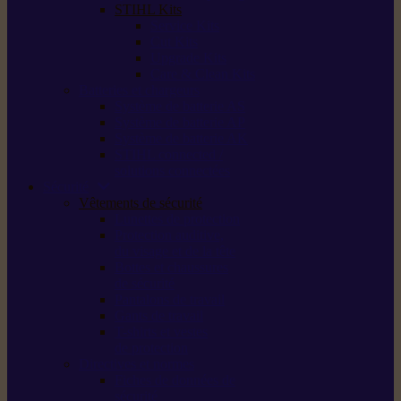
STIHL Kits
Service Kits
Cut Kits
Upgrade Kits
Care & Clean Kits
Batteries et chargeurs
Système de batterie AS
Système de batterie AP
Système de batterie AK
STIHL connected /
solutions connectées
Sécurité
Vêtements de sécurité
Lunettes de protection
Protection auditive,
du visage et de la tête
Bottes et chaussures
de sécurité
Pantalons de travail
Gants de travail
T-shirts et vestes
de protection
Directives et normes
Fiches de données de
sécurité