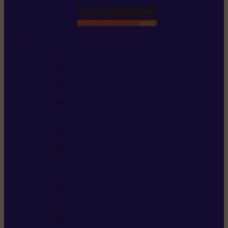
STIHL
Scier et couper
Tronçonneuses
Taille-haies /
taille-haies sur perche
Perches élagueuses /
perches d’élagage
CombiSystème / MultiSystème
Scies de jardin / sécateurs /
coupe-branches / scies à branches
Haches / merlins /
outils forestiers
Découpeuses à disque
Tronçonneuse à
pierre et à béton
Tondre et entretenir la terre
Coupe-bordures / Coupe-herbes /
Débroussailleuses
Tondeuses robots iMOW®
Tondeuses à gazon
Tondeuses mulching