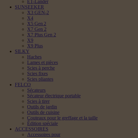
ET-Lander
SUNSEEKER
X3 GEN-2
X4
X5 Gen 2
X7 Gen 2
X7 Plus Gen 2
X9
X9 Plus
SILKY
Haches
Lames et pièces
Scies à perche
Scies fixes
Scies pliantes
FELCO
Sécateurs
Sécateur électrique portable
Scies à tirer
Outils de jardin
Outils de cuisine
Couteaux pour le greffage et la taille
Édition spéciale
ACCESSOIRES
Accessoires pour