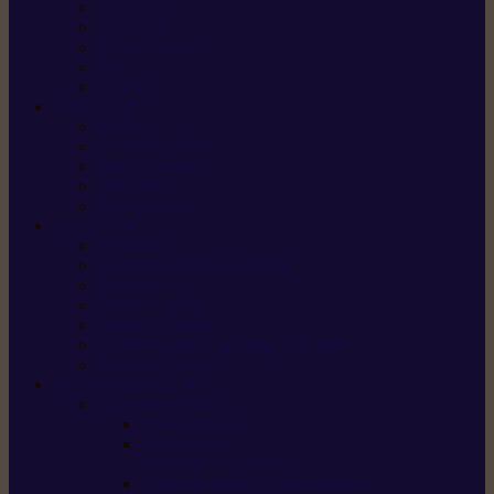
X5 Gen 2
X7 Gen 2
X7 Plus Gen 2
X9
X9 Plus
SILKY
Haches
Lames et pièces
Scies à perche
Scies fixes
Scies pliantes
FELCO
Sécateurs
Sécateur électrique portable
Scies à tirer
Outils de jardin
Outils de cuisine
Couteaux pour le greffage et la taille
Édition spéciale
ACCESSOIRES
Accessoires pour
Tronçonneuses
Taille-haies /
taille-haies sur perche
Coupe-bordures / coupes-herbes