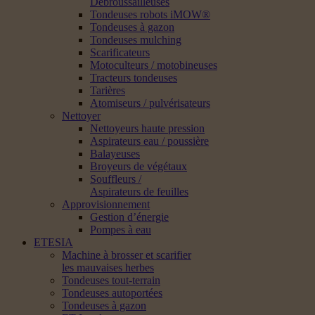
Débroussailleuses
Tondeuses robots iMOW®
Tondeuses à gazon
Tondeuses mulching
Scarificateurs
Motoculteurs / motobineuses
Tracteurs tondeuses
Tarières
Atomiseurs / pulvérisateurs
Nettoyer
Nettoyeurs haute pression
Aspirateurs eau / poussière
Balayeuses
Broyeurs de végétaux
Souffleurs /
Aspirateurs de feuilles
Approvisionnement
Gestion d’énergie
Pompes à eau
ETESIA
Machine à brosser et scarifier
les mauvaises herbes
Tondeuses tout-terrain
Tondeuses autoportées
Tondeuses à gazon