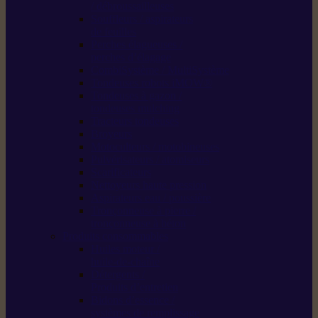
/ débroussailleuses
Souffleurs / aspirateurs
de feuilles
Perches élagueuses /
perches d’élagage
CombiSystème / MultiSystème
Tondeuses robots iMOW®
Tondeuses à gazon /
tondeuses mulching
Tracteurs tondeuses
Broyeurs
Motoculteurs / motobineuses
Pulvérisateurs / atomiseurs
Scarificateurs
Nettoyeurs haute pression
Aspirateurs eau / poussière
Tronçonneuse à pierre /
tronçonneuse à béton
Produits consommables
Huiles moteur /
huile-de-chaîne
Détergents /
Produits d’entretien
Bidons d’essence /
systèmes de remplissage