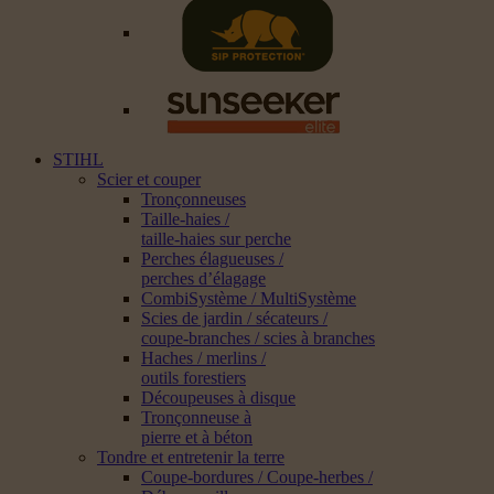
STIHL
Scier et couper
Tronçonneuses
Taille-haies /
taille-haies sur perche
Perches élagueuses /
perches d’élagage
CombiSystème / MultiSystème
Scies de jardin / sécateurs /
coupe-branches / scies à branches
Haches / merlins /
outils forestiers
Découpeuses à disque
Tronçonneuse à
pierre et à béton
Tondre et entretenir la terre
Coupe-bordures / Coupe-herbes /