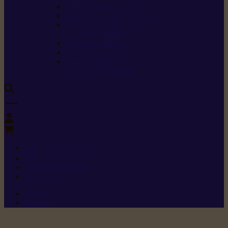
Carburants spéciaux
Directives sur les vibrations
Classes de protection
contre les coupures
Protection auditive
Classes de poussière
Caractéristiques des
vêtements de sécurité
0
+352 26 15 26
Contact
Demande de produit
Ressources
Menu 1
Menu 2