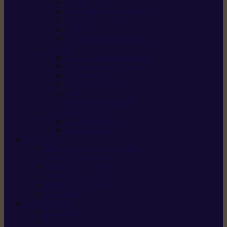
Scarificateurs
Motoculteurs / motobineuses
Tracteurs tondeuses
Tarières
Atomiseurs / pulvérisateurs
Nettoyer
Nettoyeurs haute pression
Aspirateurs eau / poussière
Balayeuses
Broyeurs de végétaux
Souffleurs /
Aspirateurs de feuilles
Approvisionnement
Gestion d’énergie
Pompes à eau
ETESIA
Machine à brosser et scarifier
les mauvaises herbes
Tondeuses tout-terrain
Tondeuses autoportées
Tondeuses à gazon
ET-Lander
SUNSEEKER
X3 GEN-2
X4