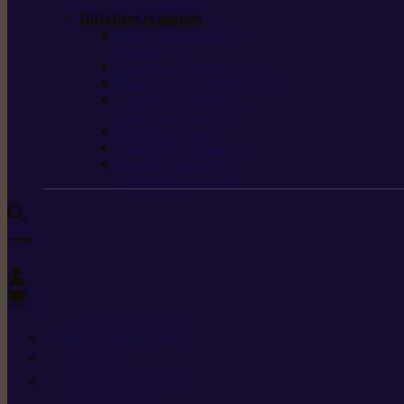
de protection
Directives et normes
Fiches de données de
sécurité
Carburants spéciaux
Directives sur les vibrations
Classes de protection
contre les coupures
Protection auditive
Classes de poussière
Caractéristiques des
vêtements de sécurité
0
+352 26 15 26
Contact
Demande de produit