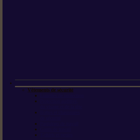
Vêtements de sécurité
Lunettes de protection
Protection auditive,
du visage et de la tête
Bottes et chaussures
de sécurité
Pantalons de travail
Gants de travail
T-shirts et vestes