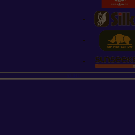
STIHL