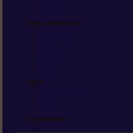
outils forestiers
Découpeuses à disque
Tronçonneuse à
pierre et à béton
Tondre et entretenir la terre
Coupe-bordures / Coupe-herbes /
Débroussailleuses
Tondeuses robots iMOW®
Tondeuses à gazon
Tondeuses mulching
Scarificateurs
Motoculteurs / motobineuses
Tracteurs tondeuses
Tarières
Atomiseurs / pulvérisateurs
Nettoyer
Nettoyeurs haute pression
Aspirateurs eau / poussière
Balayeuses
Broyeurs de végétaux
Souffleurs /
Aspirateurs de feuilles
Approvisionnement
Gestion d’énergie
Pompes à eau