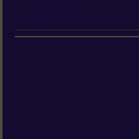
Scies à tirer
Outils de jardin
Outils de cuisine
Couteaux pour le greffage et la taille
Édition spéciale