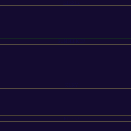
ETESIA
SUNSEEKER
SILKY
FELCO