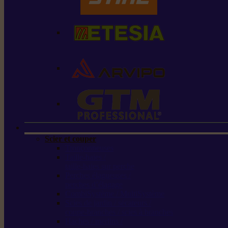
Scier et couper
Tronçonneuses
Taille-haies /
taille-haies sur perche
Perches élagueuses /
perches d’élagage
CombiSystème / MultiSystème
Scies de jardin / sécateurs /
coupe-branches / scies à branches
Haches / merlins /