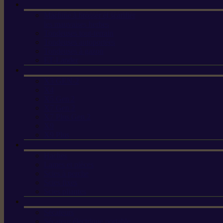
Machine à brosser et scarifier
les mauvaises herbes
Tondeuses tout-terrain
Tondeuses autoportées
Tondeuses à gazon
ET-Lander
X3 GEN-2
X4
X5 Gen 2
X7 Gen 2
X7 Plus Gen 2
X9
X9 Plus
Haches
Lames et pièces
Scies à perche
Scies fixes
Scies pliantes
Sécateurs
Sécateur électrique portable