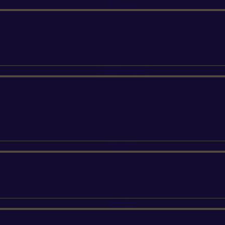
ETESIA
SUNSEEKER
SILKY
FELCO