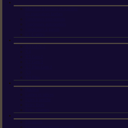
Machine à brosser et scarifier
les mauvaises herbes
Tondeuses tout-terrain
Tondeuses autoportées
Tondeuses à gazon
ET-Lander
X3 GEN-2
X4
X5 Gen 2
X7 Gen 2
X7 Plus Gen 2
X9
X9 Plus
Haches
Lames et pièces
Scies à perche
Scies fixes
Scies pliantes
Sécateurs
Sécateur électrique portable