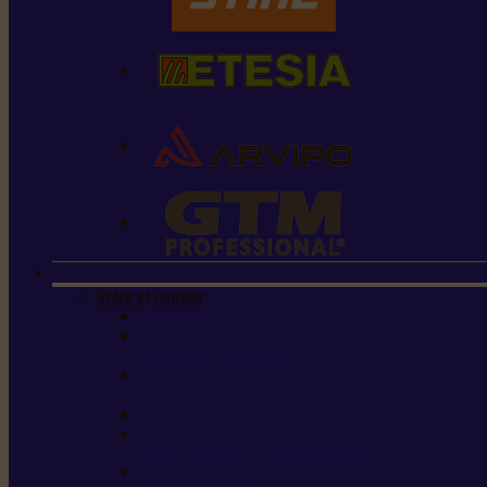
Scier et couper
Tronçonneuses
Taille-haies /
taille-haies sur perche
Perches élagueuses /
perches d’élagage
CombiSystème / MultiSystème
Scies de jardin / sécateurs /
coupe-branches / scies à branches
Haches / merlins /