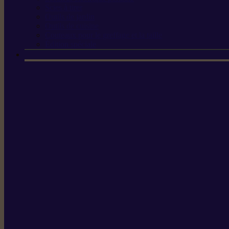
Scies à tirer
Outils de jardin
Outils de cuisine
Couteaux pour le greffage et la taille
Édition spéciale