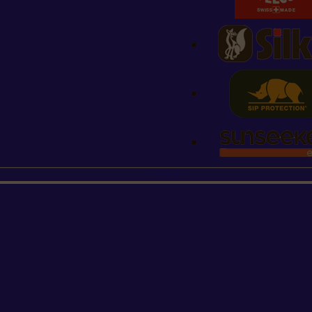
STIHL