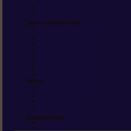
outils forestiers
Découpeuses à disque
Tronçonneuse à
pierre et à béton
Tondre et entretenir la terre
Coupe-bordures / Coupe-herbes /
Débroussailleuses
Tondeuses robots iMOW®
Tondeuses à gazon
Tondeuses mulching
Scarificateurs
Motoculteurs / motobineuses
Tracteurs tondeuses
Tarières
Atomiseurs / pulvérisateurs
Nettoyer
Nettoyeurs haute pression
Aspirateurs eau / poussière
Balayeuses
Broyeurs de végétaux
Souffleurs /
Aspirateurs de feuilles
Approvisionnement
Gestion d’énergie
Pompes à eau