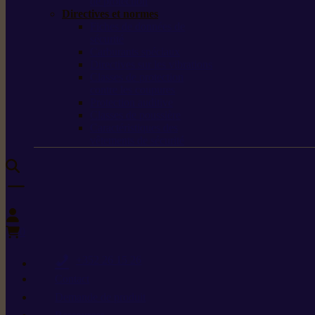
de protection
Directives et normes
Fiches de données de
sécurité
Carburants spéciaux
Directives sur les vibrations
Classes de protection
contre les coupures
Protection auditive
Classes de poussière
Caractéristiques des
vêtements de sécurité
0
+352 26 15 26
Contact
Demande de produit