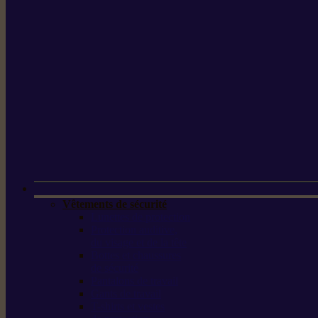
Vêtements de sécurité
Lunettes de protection
Protection auditive,
du visage et de la tête
Bottes et chaussures
de sécurité
Pantalons de travail
Gants de travail
T-shirts et vestes