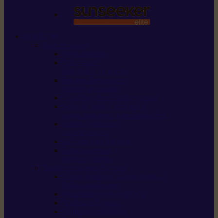
STIHL
Scier et couper
Tronçonneuses
Taille-haies /
taille-haies sur perche
Perches élagueuses /
perches d’élagage
CombiSystème / MultiSystème
Scies de jardin / sécateurs /
coupe-branches / scies à branches
Haches / merlins /
outils forestiers
Découpeuses à disque
Tronçonneuse à
pierre et à béton
Tondre et entretenir la terre
Coupe-bordures / Coupe-herbes /
Débroussailleuses
Tondeuses robots iMOW®
Tondeuses à gazon
Tondeuses mulching