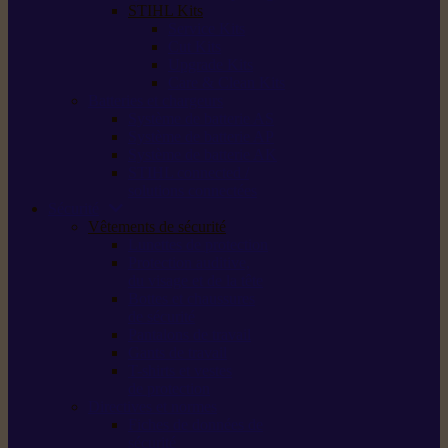
STIHL Kits
Service Kits
Cut Kits
Upgrade Kits
Care & Clean Kits
Batteries et chargeurs
Système de batterie AS
Système de batterie AP
Système de batterie AK
STIHL connected /
solutions connectées
Sécurité
Vêtements de sécurité
Lunettes de protection
Protection auditive,
du visage et de la tête
Bottes et chaussures
de sécurité
Pantalons de travail
Gants de travail
T-shirts et vestes
de protection
Directives et normes
Fiches de données de
sécurité