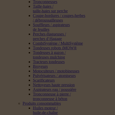
Tronçonneuses
Taille-haies /
taille-haies sur perche
Coupe-bordures / coupes-herbes
/ débroussailleuses
Souffleurs / aspirateurs
de feuilles
Perches élagueuses /
perches d’élagage
CombiSystème / MultiSystème
Tondeuses robots iMOW®
Tondeuses à gazon /
tondeuses mulching
Tracteurs tondeuses
Broyeurs
Motoculteurs / motobineuses
Pulvérisateurs / atomiseurs
Scarificateurs
Nettoyeurs haute pression
Aspirateurs eau / poussière
Tronçonneuse à pierre /
tronçonneuse à béton
Produits consommables
Huiles moteur /
huile-de-chaîne