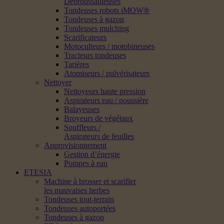
Débroussailleuses
Tondeuses robots iMOW®
Tondeuses à gazon
Tondeuses mulching
Scarificateurs
Motoculteurs / motobineuses
Tracteurs tondeuses
Tarières
Atomiseurs / pulvérisateurs
Nettoyer
Nettoyeurs haute pression
Aspirateurs eau / poussière
Balayeuses
Broyeurs de végétaux
Souffleurs /
Aspirateurs de feuilles
Approvisionnement
Gestion d’énergie
Pompes à eau
ETESIA
Machine à brosser et scarifier
les mauvaises herbes
Tondeuses tout-terrain
Tondeuses autoportées
Tondeuses à gazon