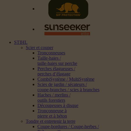
STIHL
Scier et couper
Tronçonneuses
Taille-haies /
taille-haies sur perche
Perches élagueuses /
perches d’élagage
CombiSystème / MultiSystème
Scies de jardin / sécateurs /
coupe-branches / scies à branches
Haches / merlins /
outils forestiers
Découpeuses à disque
Tronçonneuse à
pierre et à béton
Tondre et entretenir la terre
Coupe-bordures / Coupe-herbes /