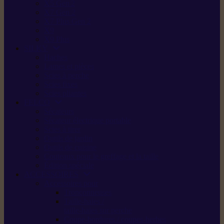
X5 Gen 2
X7 Gen 2
X7 Plus Gen 2
X9
X9 Plus
SILKY
Haches
Lames et pièces
Scies à perche
Scies fixes
Scies pliantes
FELCO
Sécateurs
Sécateur électrique portable
Scies à tirer
Outils de jardin
Outils de cuisine
Couteaux pour le greffage et la taille
Édition spéciale
ACCESSOIRES
Accessoires pour
Tronçonneuses
Taille-haies /
taille-haies sur perche
Coupe-bordures / coupes-herbes