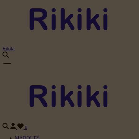
Rikiki
0
MARQUES