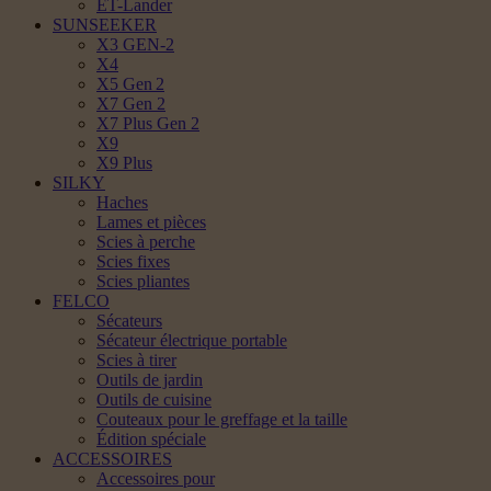
ET-Lander
SUNSEEKER
X3 GEN-2
X4
X5 Gen 2
X7 Gen 2
X7 Plus Gen 2
X9
X9 Plus
SILKY
Haches
Lames et pièces
Scies à perche
Scies fixes
Scies pliantes
FELCO
Sécateurs
Sécateur électrique portable
Scies à tirer
Outils de jardin
Outils de cuisine
Couteaux pour le greffage et la taille
Édition spéciale
ACCESSOIRES
Accessoires pour