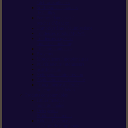
/ débroussailleuses
Souffleurs / aspirateurs
de feuilles
Perches élagueuses /
perches d’élagage
CombiSystème / MultiSystème
Tondeuses robots iMOW®
Tondeuses à gazon /
tondeuses mulching
Tracteurs tondeuses
Broyeurs
Motoculteurs / motobineuses
Pulvérisateurs / atomiseurs
Scarificateurs
Nettoyeurs haute pression
Aspirateurs eau / poussière
Tronçonneuse à pierre /
tronçonneuse à béton
Produits consommables
Huiles moteur /
huile-de-chaîne
Détergents /
Produits d’entretien
Bidons d’essence /
systèmes de remplissage