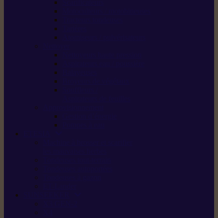
Scarificateurs
Motoculteurs / motobineuses
Tracteurs tondeuses
Tarières
Atomiseurs / pulvérisateurs
Nettoyer
Nettoyeurs haute pression
Aspirateurs eau / poussière
Balayeuses
Broyeurs de végétaux
Souffleurs /
Aspirateurs de feuilles
Approvisionnement
Gestion d’énergie
Pompes à eau
ETESIA
Machine à brosser et scarifier
les mauvaises herbes
Tondeuses tout-terrain
Tondeuses autoportées
Tondeuses à gazon
ET-Lander
SUNSEEKER
X3 GEN-2
X4