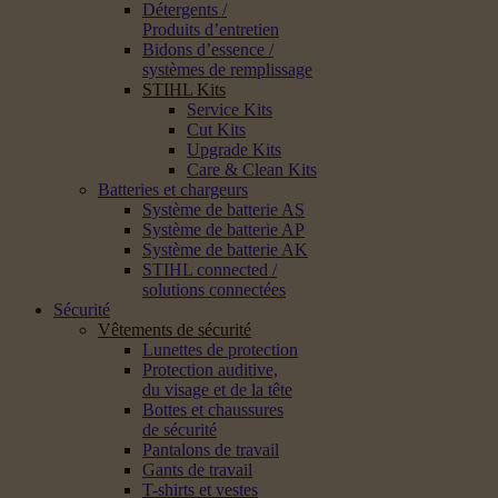
Détergents /
Produits d’entretien
Bidons d’essence /
systèmes de remplissage
STIHL Kits
Service Kits
Cut Kits
Upgrade Kits
Care & Clean Kits
Batteries et chargeurs
Système de batterie AS
Système de batterie AP
Système de batterie AK
STIHL connected /
solutions connectées
Sécurité
Vêtements de sécurité
Lunettes de protection
Protection auditive,
du visage et de la tête
Bottes et chaussures
de sécurité
Pantalons de travail
Gants de travail
T-shirts et vestes