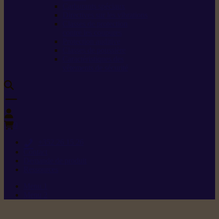
Carburants spéciaux
Directives sur les vibrations
Classes de protection
contre les coupures
Protection auditive
Classes de poussière
Caractéristiques des
vêtements de sécurité
0
+352 26 15 26
Contact
Demande de produit
Ressources
Menu 1
Menu 2