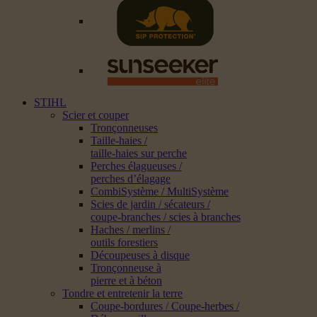
STIHL
Scier et couper
Tronçonneuses
Taille-haies /
taille-haies sur perche
Perches élagueuses /
perches d’élagage
CombiSystème / MultiSystème
Scies de jardin / sécateurs /
coupe-branches / scies à branches
Haches / merlins /
outils forestiers
Découpeuses à disque
Tronçonneuse à
pierre et à béton
Tondre et entretenir la terre
Coupe-bordures / Coupe-herbes /