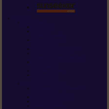
STIHL
Scier et couper
Tronçonneuses
Taille-haies /
taille-haies sur perche
Perches élagueuses /
perches d’élagage
CombiSystème / MultiSystème
Scies de jardin / sécateurs /
coupe-branches / scies à branches
Haches / merlins /
outils forestiers
Découpeuses à disque
Tronçonneuse à
pierre et à béton
Tondre et entretenir la terre
Coupe-bordures / Coupe-herbes /
Débroussailleuses
Tondeuses robots iMOW®
Tondeuses à gazon
Tondeuses mulching