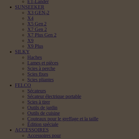
ET-Lander
SUNSEEKER
X3 GEN-2
X4
X5 Gen 2
X7 Gen 2
X7 Plus Gen 2
X9
X9 Plus
SILKY
Haches
Lames et pièces
Scies à perche
Scies fixes
Scies pliantes
FELCO
Sécateurs
Sécateur électrique portable
Scies à tirer
Outils de jardin
Outils de cuisine
Couteaux pour le greffage et la taille
Édition spéciale
ACCESSOIRES
Accessoires pour