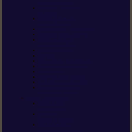
/ débroussailleuses
Souffleurs / aspirateurs
de feuilles
Perches élagueuses /
perches d’élagage
CombiSystème / MultiSystème
Tondeuses robots iMOW®
Tondeuses à gazon /
tondeuses mulching
Tracteurs tondeuses
Broyeurs
Motoculteurs / motobineuses
Pulvérisateurs / atomiseurs
Scarificateurs
Nettoyeurs haute pression
Aspirateurs eau / poussière
Tronçonneuse à pierre /
tronçonneuse à béton
Produits consommables
Huiles moteur /
huile-de-chaîne
Détergents /
Produits d’entretien
Bidons d’essence /
systèmes de remplissage