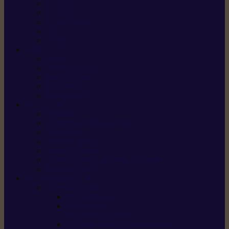
X5 Gen 2
X7 Gen 2
X7 Plus Gen 2
X9
X9 Plus
SILKY
Haches
Lames et pièces
Scies à perche
Scies fixes
Scies pliantes
FELCO
Sécateurs
Sécateur électrique portable
Scies à tirer
Outils de jardin
Outils de cuisine
Couteaux pour le greffage et la taille
Édition spéciale
ACCESSOIRES
Accessoires pour
Tronçonneuses
Taille-haies /
taille-haies sur perche
Coupe-bordures / coupes-herbes