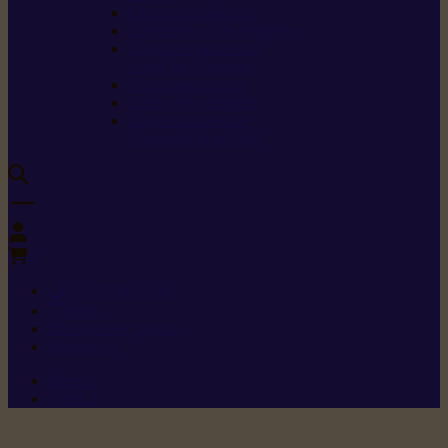
Carburants spéciaux
Directives sur les vibrations
Classes de protection
contre les coupures
Protection auditive
Classes de poussière
Caractéristiques des
vêtements de sécurité
0
+352 26 15 26
Contact
Demande de produit
Ressources
Menu 1
Menu 2