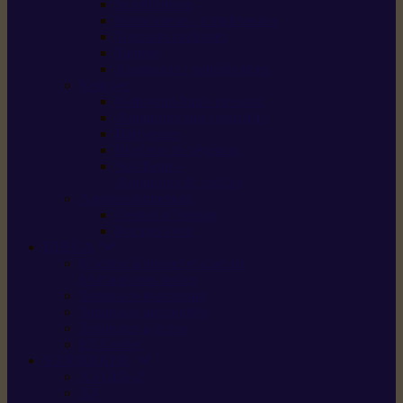
Scarificateurs
Motoculteurs / motobineuses
Tracteurs tondeuses
Tarières
Atomiseurs / pulvérisateurs
Nettoyer
Nettoyeurs haute pression
Aspirateurs eau / poussière
Balayeuses
Broyeurs de végétaux
Souffleurs /
Aspirateurs de feuilles
Approvisionnement
Gestion d’énergie
Pompes à eau
ETESIA
Machine à brosser et scarifier
les mauvaises herbes
Tondeuses tout-terrain
Tondeuses autoportées
Tondeuses à gazon
ET-Lander
SUNSEEKER
X3 GEN-2
X4