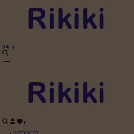
Rikiki
0
MARQUES