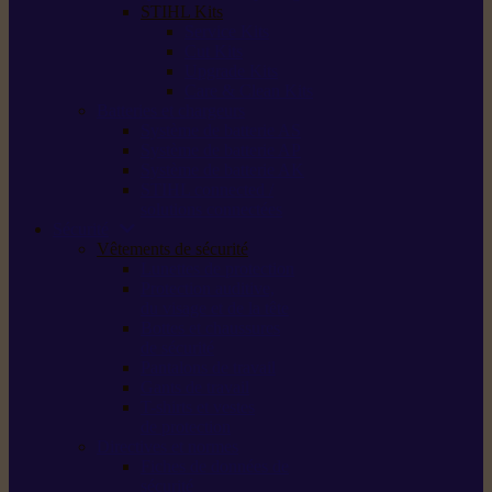
STIHL Kits
Service Kits
Cut Kits
Upgrade Kits
Care & Clean Kits
Batteries et chargeurs
Système de batterie AS
Système de batterie AP
Système de batterie AK
STIHL connected /
solutions connectées
Sécurité
Vêtements de sécurité
Lunettes de protection
Protection auditive,
du visage et de la tête
Bottes et chaussures
de sécurité
Pantalons de travail
Gants de travail
T-shirts et vestes
de protection
Directives et normes
Fiches de données de
sécurité