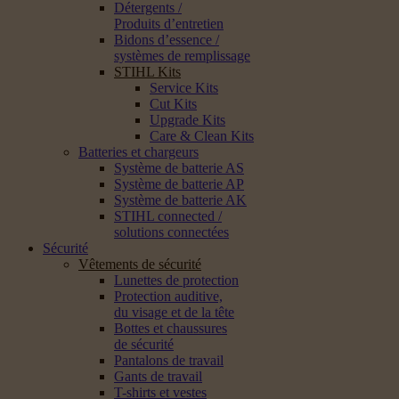
Détergents /
Produits d’entretien
Bidons d’essence /
systèmes de remplissage
STIHL Kits
Service Kits
Cut Kits
Upgrade Kits
Care & Clean Kits
Batteries et chargeurs
Système de batterie AS
Système de batterie AP
Système de batterie AK
STIHL connected /
solutions connectées
Sécurité
Vêtements de sécurité
Lunettes de protection
Protection auditive,
du visage et de la tête
Bottes et chaussures
de sécurité
Pantalons de travail
Gants de travail
T-shirts et vestes