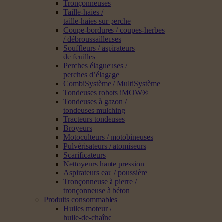
Tronçonneuses
Taille-haies /
taille-haies sur perche
Coupe-bordures / coupes-herbes
/ débroussailleuses
Souffleurs / aspirateurs
de feuilles
Perches élagueuses /
perches d’élagage
CombiSystème / MultiSystème
Tondeuses robots iMOW®
Tondeuses à gazon /
tondeuses mulching
Tracteurs tondeuses
Broyeurs
Motoculteurs / motobineuses
Pulvérisateurs / atomiseurs
Scarificateurs
Nettoyeurs haute pression
Aspirateurs eau / poussière
Tronçonneuse à pierre /
tronçonneuse à béton
Produits consommables
Huiles moteur /
huile-de-chaîne