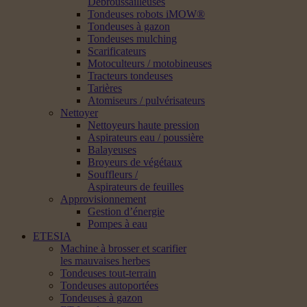
Débroussailleuses
Tondeuses robots iMOW®
Tondeuses à gazon
Tondeuses mulching
Scarificateurs
Motoculteurs / motobineuses
Tracteurs tondeuses
Tarières
Atomiseurs / pulvérisateurs
Nettoyer
Nettoyeurs haute pression
Aspirateurs eau / poussière
Balayeuses
Broyeurs de végétaux
Souffleurs /
Aspirateurs de feuilles
Approvisionnement
Gestion d’énergie
Pompes à eau
ETESIA
Machine à brosser et scarifier
les mauvaises herbes
Tondeuses tout-terrain
Tondeuses autoportées
Tondeuses à gazon