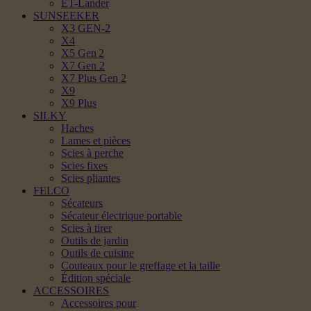
ET-Lander
SUNSEEKER
X3 GEN-2
X4
X5 Gen 2
X7 Gen 2
X7 Plus Gen 2
X9
X9 Plus
SILKY
Haches
Lames et pièces
Scies à perche
Scies fixes
Scies pliantes
FELCO
Sécateurs
Sécateur électrique portable
Scies à tirer
Outils de jardin
Outils de cuisine
Couteaux pour le greffage et la taille
Édition spéciale
ACCESSOIRES
Accessoires pour