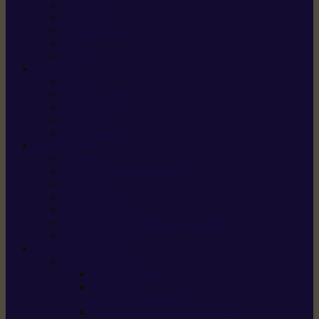
X5 Gen 2
X7 Gen 2
X7 Plus Gen 2
X9
X9 Plus
SILKY
Haches
Lames et pièces
Scies à perche
Scies fixes
Scies pliantes
FELCO
Sécateurs
Sécateur électrique portable
Scies à tirer
Outils de jardin
Outils de cuisine
Couteaux pour le greffage et la taille
Édition spéciale
ACCESSOIRES
Accessoires pour
Tronçonneuses
Taille-haies /
taille-haies sur perche
Coupe-bordures / coupes-herbes