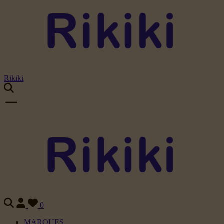
Rikiki
0
MARQUES