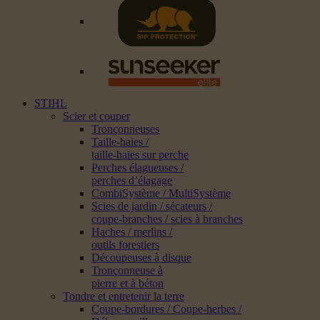
STIHL
Scier et couper
Tronçonneuses
Taille-haies /
taille-haies sur perche
Perches élagueuses /
perches d’élagage
CombiSystème / MultiSystème
Scies de jardin / sécateurs /
coupe-branches / scies à branches
Haches / merlins /
outils forestiers
Découpeuses à disque
Tronçonneuse à
pierre et à béton
Tondre et entretenir la terre
Coupe-bordures / Coupe-herbes /