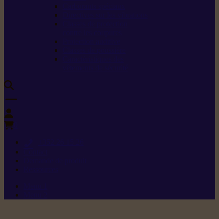
Carburants spéciaux
Directives sur les vibrations
Classes de protection
contre les coupures
Protection auditive
Classes de poussière
Caractéristiques des
vêtements de sécurité
0
+352 26 15 26
Contact
Demande de produit
Ressources
Menu 1
Menu 2