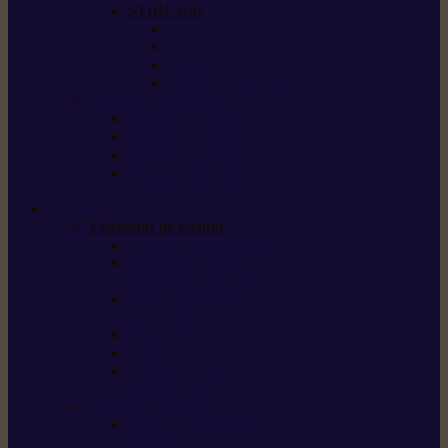
STIHL Kits
Service Kits
Cut Kits
Upgrade Kits
Care & Clean Kits
Batteries et chargeurs
Système de batterie AS
Système de batterie AP
Système de batterie AK
STIHL connected /
solutions connectées
Sécurité
Vêtements de sécurité
Lunettes de protection
Protection auditive,
du visage et de la tête
Bottes et chaussures
de sécurité
Pantalons de travail
Gants de travail
T-shirts et vestes
de protection
Directives et normes
Fiches de données de
sécurité