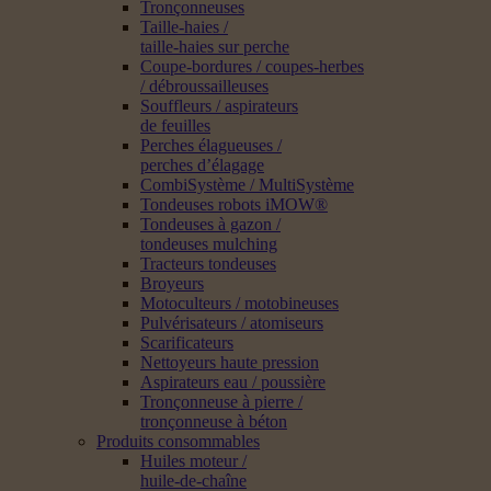
Tronçonneuses
Taille-haies /
taille-haies sur perche
Coupe-bordures / coupes-herbes
/ débroussailleuses
Souffleurs / aspirateurs
de feuilles
Perches élagueuses /
perches d’élagage
CombiSystème / MultiSystème
Tondeuses robots iMOW®
Tondeuses à gazon /
tondeuses mulching
Tracteurs tondeuses
Broyeurs
Motoculteurs / motobineuses
Pulvérisateurs / atomiseurs
Scarificateurs
Nettoyeurs haute pression
Aspirateurs eau / poussière
Tronçonneuse à pierre /
tronçonneuse à béton
Produits consommables
Huiles moteur /
huile-de-chaîne