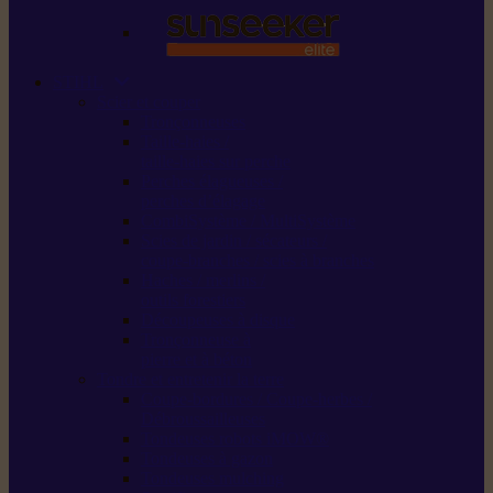
STIHL
Scier et couper
Tronçonneuses
Taille-haies /
taille-haies sur perche
Perches élagueuses /
perches d’élagage
CombiSystème / MultiSystème
Scies de jardin / sécateurs /
coupe-branches / scies à branches
Haches / merlins /
outils forestiers
Découpeuses à disque
Tronçonneuse à
pierre et à béton
Tondre et entretenir la terre
Coupe-bordures / Coupe-herbes /
Débroussailleuses
Tondeuses robots iMOW®
Tondeuses à gazon
Tondeuses mulching