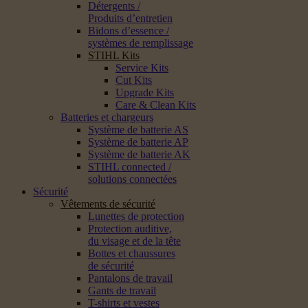
Détergents /
Produits d’entretien
Bidons d’essence /
systèmes de remplissage
STIHL Kits
Service Kits
Cut Kits
Upgrade Kits
Care & Clean Kits
Batteries et chargeurs
Système de batterie AS
Système de batterie AP
Système de batterie AK
STIHL connected /
solutions connectées
Sécurité
Vêtements de sécurité
Lunettes de protection
Protection auditive,
du visage et de la tête
Bottes et chaussures
de sécurité
Pantalons de travail
Gants de travail
T-shirts et vestes