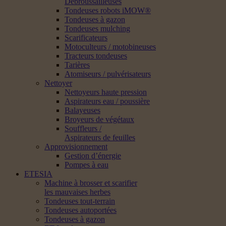
Débroussailleuses
Tondeuses robots iMOW®
Tondeuses à gazon
Tondeuses mulching
Scarificateurs
Motoculteurs / motobineuses
Tracteurs tondeuses
Tarières
Atomiseurs / pulvérisateurs
Nettoyer
Nettoyeurs haute pression
Aspirateurs eau / poussière
Balayeuses
Broyeurs de végétaux
Souffleurs /
Aspirateurs de feuilles
Approvisionnement
Gestion d’énergie
Pompes à eau
ETESIA
Machine à brosser et scarifier
les mauvaises herbes
Tondeuses tout-terrain
Tondeuses autoportées
Tondeuses à gazon