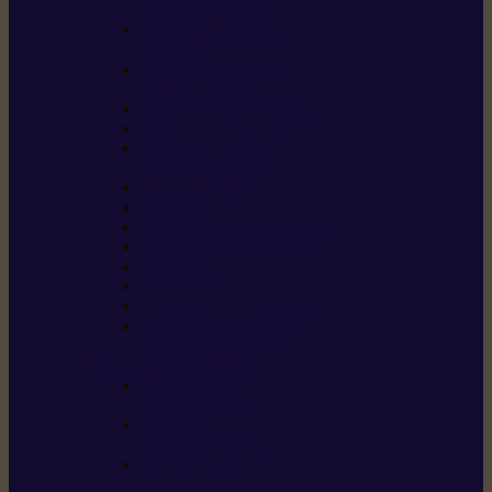
/ débroussailleuses
Souffleurs / aspirateurs
de feuilles
Perches élagueuses /
perches d’élagage
CombiSystème / MultiSystème
Tondeuses robots iMOW®
Tondeuses à gazon /
tondeuses mulching
Tracteurs tondeuses
Broyeurs
Motoculteurs / motobineuses
Pulvérisateurs / atomiseurs
Scarificateurs
Nettoyeurs haute pression
Aspirateurs eau / poussière
Tronçonneuse à pierre /
tronçonneuse à béton
Produits consommables
Huiles moteur /
huile-de-chaîne
Détergents /
Produits d’entretien
Bidons d’essence /
systèmes de remplissage