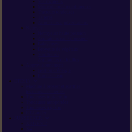
Scarificateurs
Motoculteurs / motobineuses
Tracteurs tondeuses
Tarières
Atomiseurs / pulvérisateurs
Nettoyer
Nettoyeurs haute pression
Aspirateurs eau / poussière
Balayeuses
Broyeurs de végétaux
Souffleurs /
Aspirateurs de feuilles
Approvisionnement
Gestion d’énergie
Pompes à eau
ETESIA
Machine à brosser et scarifier
les mauvaises herbes
Tondeuses tout-terrain
Tondeuses autoportées
Tondeuses à gazon
ET-Lander
SUNSEEKER
X3 GEN-2
X4