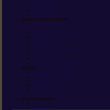
outils forestiers
Découpeuses à disque
Tronçonneuse à
pierre et à béton
Tondre et entretenir la terre
Coupe-bordures / Coupe-herbes /
Débroussailleuses
Tondeuses robots iMOW®
Tondeuses à gazon
Tondeuses mulching
Scarificateurs
Motoculteurs / motobineuses
Tracteurs tondeuses
Tarières
Atomiseurs / pulvérisateurs
Nettoyer
Nettoyeurs haute pression
Aspirateurs eau / poussière
Balayeuses
Broyeurs de végétaux
Souffleurs /
Aspirateurs de feuilles
Approvisionnement
Gestion d’énergie
Pompes à eau