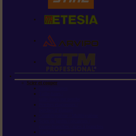
Scier et couper
Tronçonneuses
Taille-haies /
taille-haies sur perche
Perches élagueuses /
perches d’élagage
CombiSystème / MultiSystème
Scies de jardin / sécateurs /
coupe-branches / scies à branches
Haches / merlins /