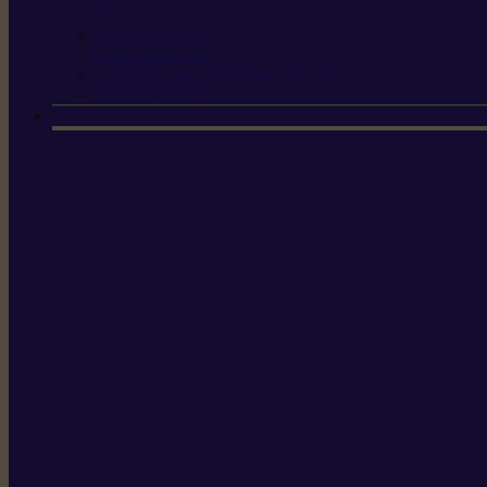
Scies à tirer
Outils de jardin
Outils de cuisine
Couteaux pour le greffage et la taille
Édition spéciale