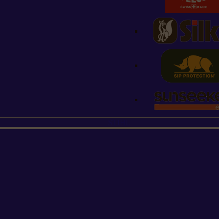
STIHL