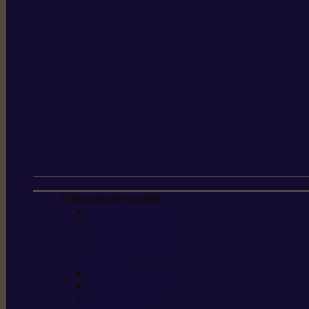
Vêtements de sécurité
Lunettes de protection
Protection auditive,
du visage et de la tête
Bottes et chaussures
de sécurité
Pantalons de travail
Gants de travail
T-shirts et vestes