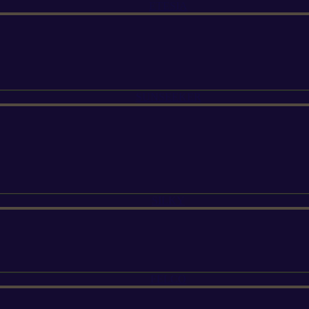
ETESIA
SUNSEEKER
SILKY
FELCO