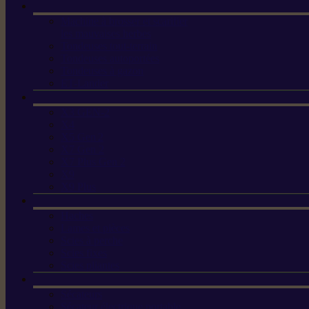
Machine à brosser et scarifier
les mauvaises herbes
Tondeuses tout-terrain
Tondeuses autoportées
Tondeuses à gazon
ET-Lander
X3 GEN-2
X4
X5 Gen 2
X7 Gen 2
X7 Plus Gen 2
X9
X9 Plus
Haches
Lames et pièces
Scies à perche
Scies fixes
Scies pliantes
Sécateurs
Sécateur électrique portable