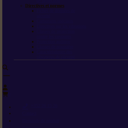
de protection
Directives et normes
Fiches de données de
sécurité
Carburants spéciaux
Directives sur les vibrations
Classes de protection
contre les coupures
Protection auditive
Classes de poussière
Caractéristiques des
vêtements de sécurité
0
+352 26 15 26
Contact
Demande de produit