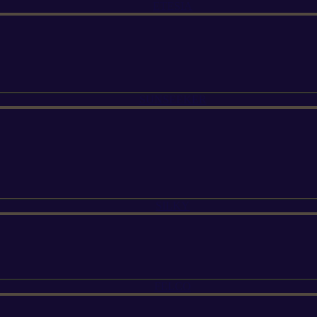
ETESIA
SUNSEEKER
SILKY
FELCO