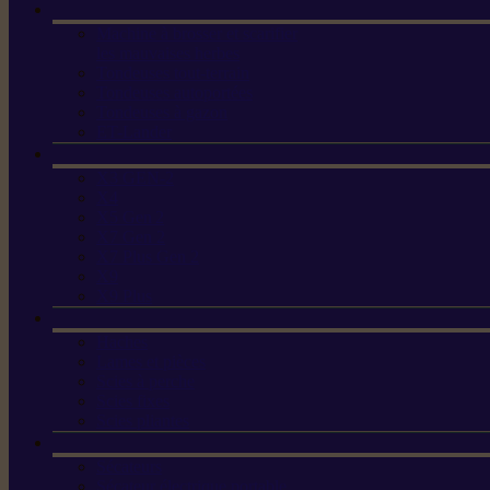
Machine à brosser et scarifier
les mauvaises herbes
Tondeuses tout-terrain
Tondeuses autoportées
Tondeuses à gazon
ET-Lander
X3 GEN-2
X4
X5 Gen 2
X7 Gen 2
X7 Plus Gen 2
X9
X9 Plus
Haches
Lames et pièces
Scies à perche
Scies fixes
Scies pliantes
Sécateurs
Sécateur électrique portable