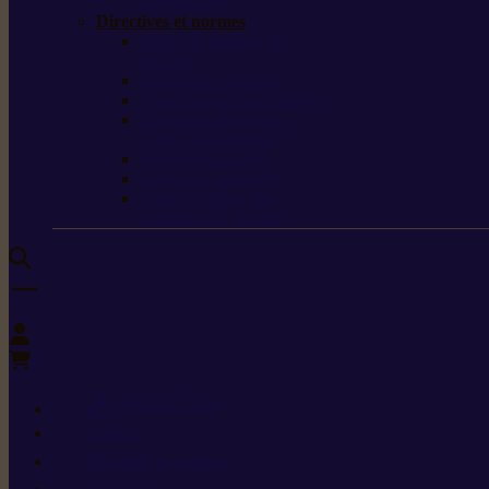
de protection
Directives et normes
Fiches de données de
sécurité
Carburants spéciaux
Directives sur les vibrations
Classes de protection
contre les coupures
Protection auditive
Classes de poussière
Caractéristiques des
vêtements de sécurité
0
+352 26 15 26
Contact
Demande de produit