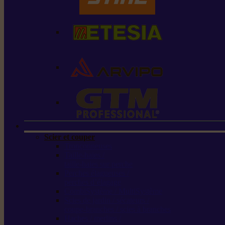
Scier et couper
Tronçonneuses
Taille-haies /
taille-haies sur perche
Perches élagueuses /
perches d’élagage
CombiSystème / MultiSystème
Scies de jardin / sécateurs /
coupe-branches / scies à branches
Haches / merlins /