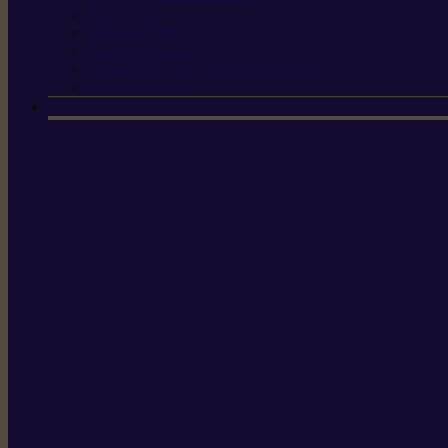
Scies à tirer
Outils de jardin
Outils de cuisine
Couteaux pour le greffage et la taille
Édition spéciale