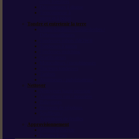
outils forestiers
Découpeuses à disque
Tronçonneuse à
pierre et à béton
Tondre et entretenir la terre
Coupe-bordures / Coupe-herbes /
Débroussailleuses
Tondeuses robots iMOW®
Tondeuses à gazon
Tondeuses mulching
Scarificateurs
Motoculteurs / motobineuses
Tracteurs tondeuses
Tarières
Atomiseurs / pulvérisateurs
Nettoyer
Nettoyeurs haute pression
Aspirateurs eau / poussière
Balayeuses
Broyeurs de végétaux
Souffleurs /
Aspirateurs de feuilles
Approvisionnement
Gestion d’énergie
Pompes à eau