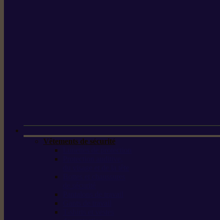
Vêtements de sécurité
Lunettes de protection
Protection auditive,
du visage et de la tête
Bottes et chaussures
de sécurité
Pantalons de travail
Gants de travail
T-shirts et vestes