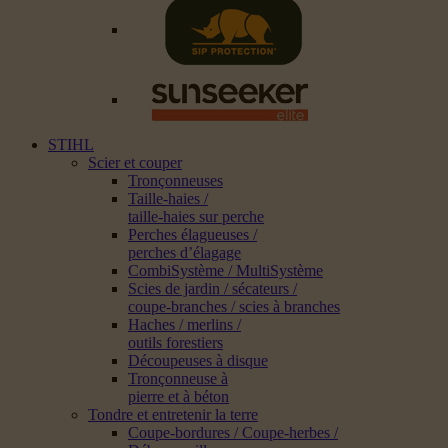
STIHL
Scier et couper
Tronçonneuses
Taille-haies /
taille-haies sur perche
Perches élagueuses /
perches d’élagage
CombiSystème / MultiSystème
Scies de jardin / sécateurs /
coupe-branches / scies à branches
Haches / merlins /
outils forestiers
Découpeuses à disque
Tronçonneuse à
pierre et à béton
Tondre et entretenir la terre
Coupe-bordures / Coupe-herbes /