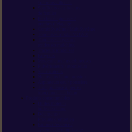
/ débroussailleuses
Souffleurs / aspirateurs
de feuilles
Perches élagueuses /
perches d’élagage
CombiSystème / MultiSystème
Tondeuses robots iMOW®
Tondeuses à gazon /
tondeuses mulching
Tracteurs tondeuses
Broyeurs
Motoculteurs / motobineuses
Pulvérisateurs / atomiseurs
Scarificateurs
Nettoyeurs haute pression
Aspirateurs eau / poussière
Tronçonneuse à pierre /
tronçonneuse à béton
Produits consommables
Huiles moteur /
huile-de-chaîne
Détergents /
Produits d’entretien
Bidons d’essence /
systèmes de remplissage