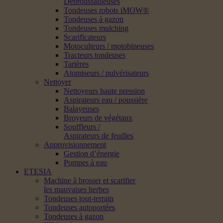
Débroussailleuses
Tondeuses robots iMOW®
Tondeuses à gazon
Tondeuses mulching
Scarificateurs
Motoculteurs / motobineuses
Tracteurs tondeuses
Tarières
Atomiseurs / pulvérisateurs
Nettoyer
Nettoyeurs haute pression
Aspirateurs eau / poussière
Balayeuses
Broyeurs de végétaux
Souffleurs /
Aspirateurs de feuilles
Approvisionnement
Gestion d’énergie
Pompes à eau
ETESIA
Machine à brosser et scarifier
les mauvaises herbes
Tondeuses tout-terrain
Tondeuses autoportées
Tondeuses à gazon