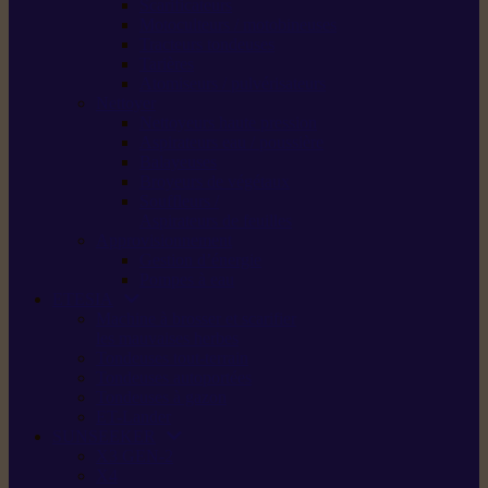
Scarificateurs
Motoculteurs / motobineuses
Tracteurs tondeuses
Tarières
Atomiseurs / pulvérisateurs
Nettoyer
Nettoyeurs haute pression
Aspirateurs eau / poussière
Balayeuses
Broyeurs de végétaux
Souffleurs /
Aspirateurs de feuilles
Approvisionnement
Gestion d’énergie
Pompes à eau
ETESIA
Machine à brosser et scarifier
les mauvaises herbes
Tondeuses tout-terrain
Tondeuses autoportées
Tondeuses à gazon
ET-Lander
SUNSEEKER
X3 GEN-2
X4