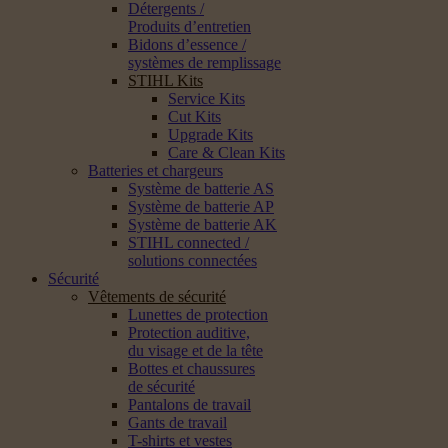
Détergents /
Produits d’entretien
Bidons d’essence /
systèmes de remplissage
STIHL Kits
Service Kits
Cut Kits
Upgrade Kits
Care & Clean Kits
Batteries et chargeurs
Système de batterie AS
Système de batterie AP
Système de batterie AK
STIHL connected /
solutions connectées
Sécurité
Vêtements de sécurité
Lunettes de protection
Protection auditive,
du visage et de la tête
Bottes et chaussures
de sécurité
Pantalons de travail
Gants de travail
T-shirts et vestes