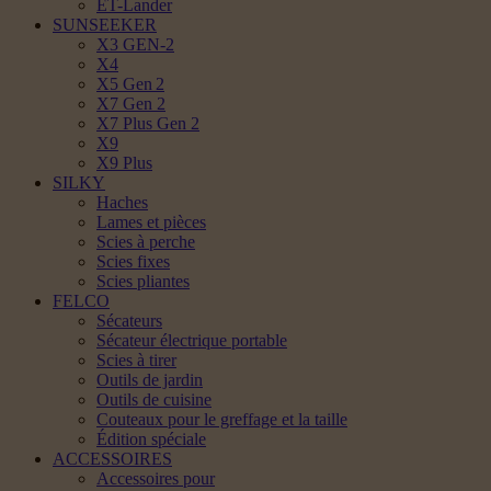
ET-Lander
SUNSEEKER
X3 GEN-2
X4
X5 Gen 2
X7 Gen 2
X7 Plus Gen 2
X9
X9 Plus
SILKY
Haches
Lames et pièces
Scies à perche
Scies fixes
Scies pliantes
FELCO
Sécateurs
Sécateur électrique portable
Scies à tirer
Outils de jardin
Outils de cuisine
Couteaux pour le greffage et la taille
Édition spéciale
ACCESSOIRES
Accessoires pour