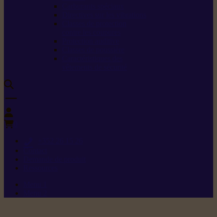
Carburants spéciaux
Directives sur les vibrations
Classes de protection
contre les coupures
Protection auditive
Classes de poussière
Caractéristiques des
vêtements de sécurité
0
+352 26 15 26
Contact
Demande de produit
Ressources
Menu 1
Menu 2