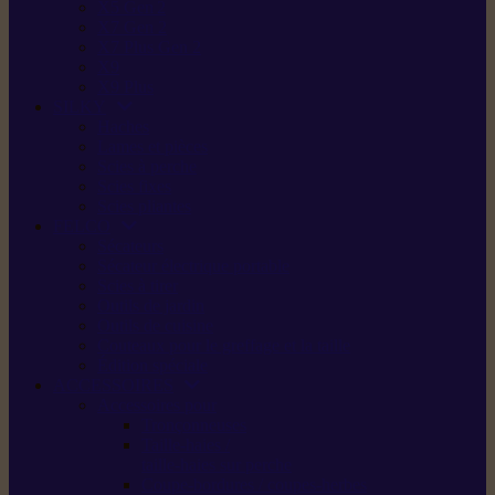
X5 Gen 2
X7 Gen 2
X7 Plus Gen 2
X9
X9 Plus
SILKY
Haches
Lames et pièces
Scies à perche
Scies fixes
Scies pliantes
FELCO
Sécateurs
Sécateur électrique portable
Scies à tirer
Outils de jardin
Outils de cuisine
Couteaux pour le greffage et la taille
Édition spéciale
ACCESSOIRES
Accessoires pour
Tronçonneuses
Taille-haies /
taille-haies sur perche
Coupe-bordures / coupes-herbes