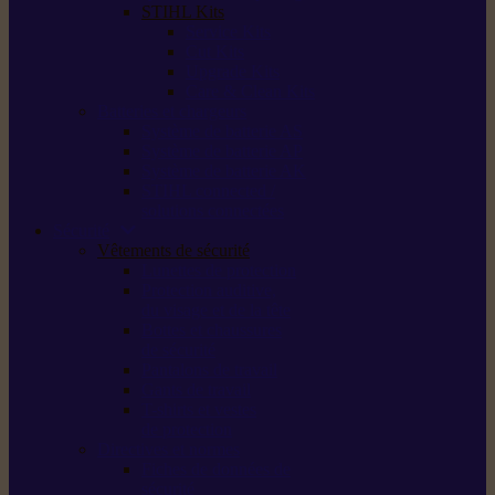
STIHL Kits
Service Kits
Cut Kits
Upgrade Kits
Care & Clean Kits
Batteries et chargeurs
Système de batterie AS
Système de batterie AP
Système de batterie AK
STIHL connected /
solutions connectées
Sécurité
Vêtements de sécurité
Lunettes de protection
Protection auditive,
du visage et de la tête
Bottes et chaussures
de sécurité
Pantalons de travail
Gants de travail
T-shirts et vestes
de protection
Directives et normes
Fiches de données de
sécurité