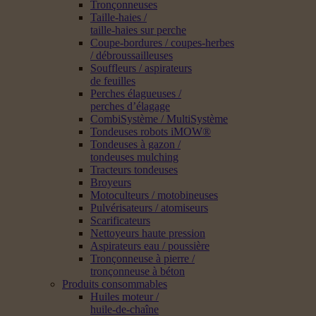
Tronçonneuses
Taille-haies /
taille-haies sur perche
Coupe-bordures / coupes-herbes
/ débroussailleuses
Souffleurs / aspirateurs
de feuilles
Perches élagueuses /
perches d’élagage
CombiSystème / MultiSystème
Tondeuses robots iMOW®
Tondeuses à gazon /
tondeuses mulching
Tracteurs tondeuses
Broyeurs
Motoculteurs / motobineuses
Pulvérisateurs / atomiseurs
Scarificateurs
Nettoyeurs haute pression
Aspirateurs eau / poussière
Tronçonneuse à pierre /
tronçonneuse à béton
Produits consommables
Huiles moteur /
huile-de-chaîne