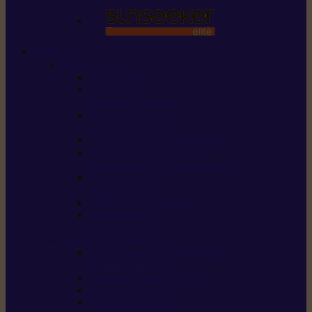
STIHL
Scier et couper
Tronçonneuses
Taille-haies /
taille-haies sur perche
Perches élagueuses /
perches d’élagage
CombiSystème / MultiSystème
Scies de jardin / sécateurs /
coupe-branches / scies à branches
Haches / merlins /
outils forestiers
Découpeuses à disque
Tronçonneuse à
pierre et à béton
Tondre et entretenir la terre
Coupe-bordures / Coupe-herbes /
Débroussailleuses
Tondeuses robots iMOW®
Tondeuses à gazon
Tondeuses mulching