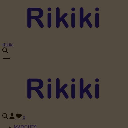
Rikiki
0
MARQUES