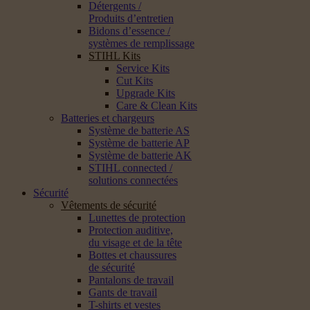
Détergents /
Produits d’entretien
Bidons d’essence /
systèmes de remplissage
STIHL Kits
Service Kits
Cut Kits
Upgrade Kits
Care & Clean Kits
Batteries et chargeurs
Système de batterie AS
Système de batterie AP
Système de batterie AK
STIHL connected /
solutions connectées
Sécurité
Vêtements de sécurité
Lunettes de protection
Protection auditive,
du visage et de la tête
Bottes et chaussures
de sécurité
Pantalons de travail
Gants de travail
T-shirts et vestes