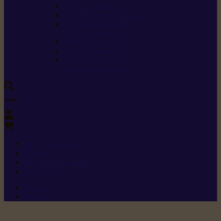
Carburants spéciaux
Directives sur les vibrations
Classes de protection
contre les coupures
Protection auditive
Classes de poussière
Caractéristiques des
vêtements de sécurité
0
+352 26 15 26
Contact
Demande de produit
Ressources
Menu 1
Menu 2