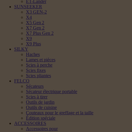
ET-Lander
SUNSEEKER
X3 GEN-2
X4
X5 Gen 2
X7 Gen 2
X7 Plus Gen 2
X9
X9 Plus
SILKY
Haches
Lames et pièces
Scies à perche
Scies fixes
Scies pliantes
FELCO
Sécateurs
Sécateur électrique portable
Scies à tirer
Outils de jardin
Outils de cuisine
Couteaux pour le greffage et la taille
Édition spéciale
ACCESSOIRES
Accessoires pour