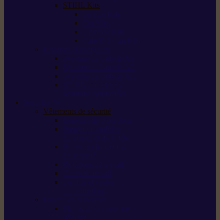
STIHL Kits
Service Kits
Cut Kits
Upgrade Kits
Care & Clean Kits
Batteries et chargeurs
Système de batterie AS
Système de batterie AP
Système de batterie AK
STIHL connected /
solutions connectées
Sécurité
Vêtements de sécurité
Lunettes de protection
Protection auditive,
du visage et de la tête
Bottes et chaussures
de sécurité
Pantalons de travail
Gants de travail
T-shirts et vestes
de protection
Directives et normes
Fiches de données de
sécurité