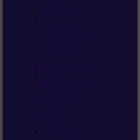
/ débroussailleuses
Souffleurs / aspirateurs
de feuilles
Perches élagueuses /
perches d’élagage
CombiSystème / MultiSystème
Tondeuses robots iMOW®
Tondeuses à gazon /
tondeuses mulching
Tracteurs tondeuses
Broyeurs
Motoculteurs / motobineuses
Pulvérisateurs / atomiseurs
Scarificateurs
Nettoyeurs haute pression
Aspirateurs eau / poussière
Tronçonneuse à pierre /
tronçonneuse à béton
Produits consommables
Huiles moteur /
huile-de-chaîne
Détergents /
Produits d’entretien
Bidons d’essence /
systèmes de remplissage