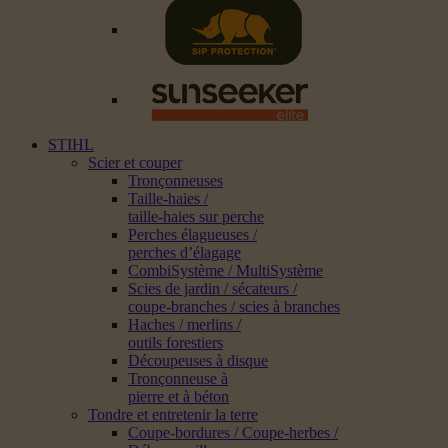
STIHL
Scier et couper
Tronçonneuses
Taille-haies /
taille-haies sur perche
Perches élagueuses /
perches d’élagage
CombiSystème / MultiSystème
Scies de jardin / sécateurs /
coupe-branches / scies à branches
Haches / merlins /
outils forestiers
Découpeuses à disque
Tronçonneuse à
pierre et à béton
Tondre et entretenir la terre
Coupe-bordures / Coupe-herbes /