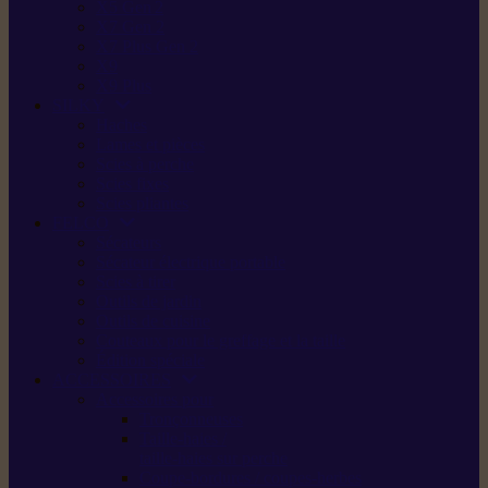
X5 Gen 2
X7 Gen 2
X7 Plus Gen 2
X9
X9 Plus
SILKY
Haches
Lames et pièces
Scies à perche
Scies fixes
Scies pliantes
FELCO
Sécateurs
Sécateur électrique portable
Scies à tirer
Outils de jardin
Outils de cuisine
Couteaux pour le greffage et la taille
Édition spéciale
ACCESSOIRES
Accessoires pour
Tronçonneuses
Taille-haies /
taille-haies sur perche
Coupe-bordures / coupes-herbes