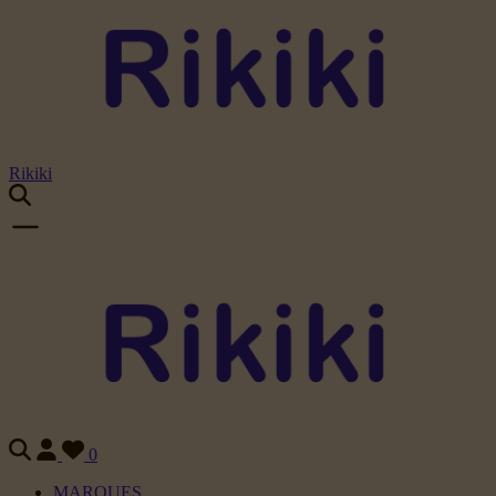
Rikiki
0
MARQUES