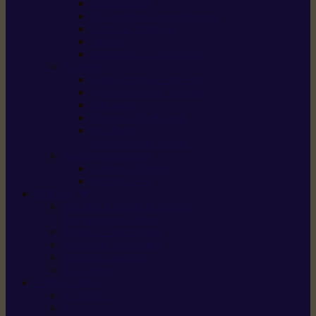
Scarificateurs
Motoculteurs / motobineuses
Tracteurs tondeuses
Tarières
Atomiseurs / pulvérisateurs
Nettoyer
Nettoyeurs haute pression
Aspirateurs eau / poussière
Balayeuses
Broyeurs de végétaux
Souffleurs /
Aspirateurs de feuilles
Approvisionnement
Gestion d’énergie
Pompes à eau
ETESIA
Machine à brosser et scarifier
les mauvaises herbes
Tondeuses tout-terrain
Tondeuses autoportées
Tondeuses à gazon
ET-Lander
SUNSEEKER
X3 GEN-2
X4