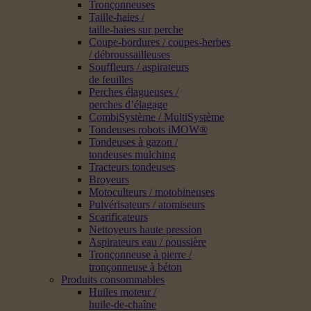
Tronçonneuses
Taille-haies /
taille-haies sur perche
Coupe-bordures / coupes-herbes
/ débroussailleuses
Souffleurs / aspirateurs
de feuilles
Perches élagueuses /
perches d’élagage
CombiSystème / MultiSystème
Tondeuses robots iMOW®
Tondeuses à gazon /
tondeuses mulching
Tracteurs tondeuses
Broyeurs
Motoculteurs / motobineuses
Pulvérisateurs / atomiseurs
Scarificateurs
Nettoyeurs haute pression
Aspirateurs eau / poussière
Tronçonneuse à pierre /
tronçonneuse à béton
Produits consommables
Huiles moteur /
huile-de-chaîne