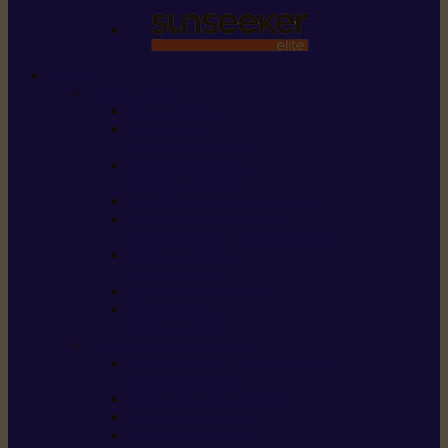
STIHL
Scier et couper
Tronçonneuses
Taille-haies /
taille-haies sur perche
Perches élagueuses /
perches d’élagage
CombiSystème / MultiSystème
Scies de jardin / sécateurs /
coupe-branches / scies à branches
Haches / merlins /
outils forestiers
Découpeuses à disque
Tronçonneuse à
pierre et à béton
Tondre et entretenir la terre
Coupe-bordures / Coupe-herbes /
Débroussailleuses
Tondeuses robots iMOW®
Tondeuses à gazon
Tondeuses mulching