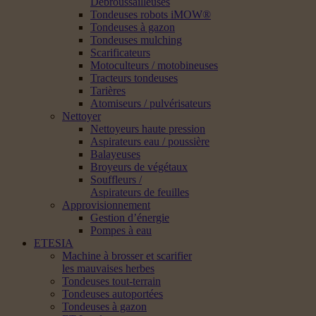
Débroussailleuses
Tondeuses robots iMOW®
Tondeuses à gazon
Tondeuses mulching
Scarificateurs
Motoculteurs / motobineuses
Tracteurs tondeuses
Tarières
Atomiseurs / pulvérisateurs
Nettoyer
Nettoyeurs haute pression
Aspirateurs eau / poussière
Balayeuses
Broyeurs de végétaux
Souffleurs /
Aspirateurs de feuilles
Approvisionnement
Gestion d’énergie
Pompes à eau
ETESIA
Machine à brosser et scarifier
les mauvaises herbes
Tondeuses tout-terrain
Tondeuses autoportées
Tondeuses à gazon